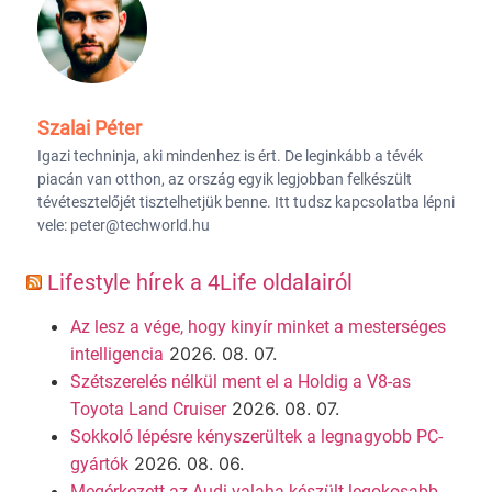
Szalai Péter
Igazi techninja, aki mindenhez is ért. De leginkább a tévék
piacán van otthon, az ország egyik legjobban felkészült
tévétesztelőjét tisztelhetjük benne. Itt tudsz kapcsolatba lépni
vele: peter@techworld.hu
Lifestyle hírek a 4Life oldalairól
Az lesz a vége, hogy kinyír minket a mesterséges
2026. 08. 07.
intelligencia
Szétszerelés nélkül ment el a Holdig a V8-as
2026. 08. 07.
Toyota Land Cruiser
Sokkoló lépésre kényszerültek a legnagyobb PC-
2026. 08. 06.
gyártók
Megérkezett az Audi valaha készült legokosabb