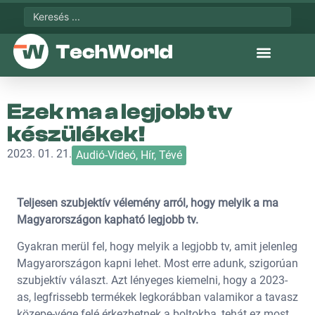
Ezek ma a legjobb tv
készülékek!
2023. 01. 21.
Audió-Videó
,
Hír
,
Tévé
Teljesen szubjektív vélemény arról, hogy melyik a ma
Magyarországon kapható legjobb tv.
Gyakran merül fel, hogy melyik a legjobb tv, amit jelenleg
Magyarországon kapni lehet. Most erre adunk, szigorúan
szubjektív választ. Azt lényeges kiemelni, hogy a 2023-
as, legfrissebb termékek legkorábban valamikor a tavasz
közepe-vége felé érkezhetnek a boltokba, tehát ez most