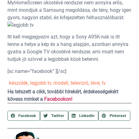
MyHomeScreen okostévé rendszer nem annyira erős,
mint mondjuk a Samsung megoldása, de tény, hogy igen
gyors, nagyon stabil, és kifejezetten felhasználóbarát.
Itt kell megjegyezni azt, hogy a Sony A95K-nak is itt
lenne a helye a kép és a hang alapján, azonban annyira
gyatra a Google TV okostévé rendszer, ami miatt nem
tudjuk jó szívvel a legjobbak közé betenni.
[sc name=”facebook” ][/sc]
készülék
,
legjobb tv
,
modell
,
televízió
,
tévé
,
tv
Ha tetszett a cikk, további hírekért, érdekességekért
kövess minket a
Facebookon!
Facebook
Twitter
LinkedIn
Pinterest