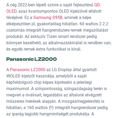
A cég 2022-ben lépett színre a saját fejlesztésű
QD-
OLED
, azaz kvantumpontos OLED kijelzővel ellátott
tévéjével. Ez a
Samsung S95B
, aminek a képe
elképesztően jó, gyakorlatilag hibátlan. 60 wattos 2.2.2
csatornás integrált hangrendszere remek megszólalást
produkál. Az exkluzív Tizen smart rendszer pedig
könnyen kezelhető, az alkalmazáskínálat is rendben van,
és egyéb remek extra funkciókat is kínál.
Panasonic LZ2000
A
Panasonic LZ2000
az LG Display által gyártott
WOLED kijelzőt használja, amelyből a saját
képfeldolgozó chip képes kipréselni a jelenlegi
maximumot. A színpontosság, színgazdagság terén is
megveri a riválisait, legalábbis az általunk elvégzett
műszeres mérések alapján. A mozgásmegjelenítés is
hibátlan, a 160 wattos (!!) integrált hangrendszer pedig
az iparág legjobb hangminőségét produkálja. A