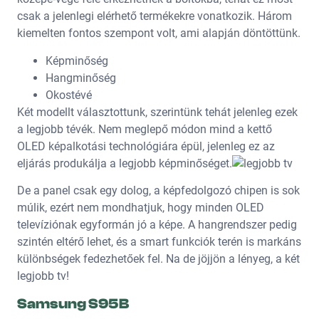
csak a jelenlegi elérhető termékekre vonatkozik. Három
kiemelten fontos szempont volt, ami alapján döntöttünk.
Képminőség
Hangminőség
Okostévé
Két modellt választottunk, szerintünk tehát jelenleg ezek
a legjobb tévék. Nem meglepő módon mind a kettő
OLED képalkotási technológiára épül, jelenleg ez az
eljárás produkálja a legjobb képminőséget.
De a panel csak egy dolog, a képfedolgozó chipen is sok
múlik, ezért nem mondhatjuk, hogy minden OLED
televíziónak egyformán jó a képe. A hangrendszer pedig
szintén eltérő lehet, és a smart funkciók terén is markáns
különbségek fedezhetőek fel. Na de jöjjön a lényeg, a két
legjobb tv!
Samsung S95B