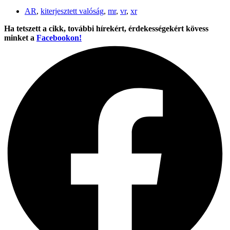
AR
,
kiterjesztett valóság
,
mr
,
vr
,
xr
Ha tetszett a cikk, további hírekért, érdekességekért kövess
minket a
Facebookon!