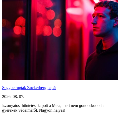
Seggbe rúgták Zuckerberg papát
2026. 08. 07.
Iszonyatos büntetést kapott a Meta, mert nem gondoskodott a
gyerekek védelméről. Nagyon helyes!