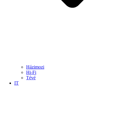
Házimozi
Hi-Fi
Tévé
IT