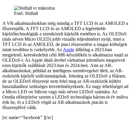
Fotó: Shiftall
A VR-alkalmazásokban még mindig a TFT LCD és az AMOLED a
főszereplők. A TFT LCD és az AMOLED a legérettebb
kijelzőtechnológiák a szemközeli kijelzők esetében is. Az OLEDoS
(más néven Micro OLED) jobb vizuális teljesítményt nyújt, mint a
TFT LCD és az AMOLED, de piaci részesedése a magas költségek
miatt továbbra is csekélyebb. Az
Apple
állítólag a 2023-ban
megjelenő, kereskedelmi célú MR-készülékén is alkalmazza majd az
OLEDoS-t. Az Apple általi átvétel várhatóan jelentősen megnöveli
ezen kijelzők szállítását 2023-ban és 2024-ben. Ami az AR-
alkalmazásokat, például az intelligens szemüvegeket illeti, az AR-
eszközök kijelzői szilíciumalapúak. Jelenleg az OLEDoS a főáram,
de az OLEDoS fényereje nem felel meg az AR-eszközök kültéri
használatához szükséges követelményeknek. Ez nagy lehetőséget ad
a Micro LED on Silicon vagy más néven LEDoS számára. Az
Omdia előrejelzése szerint a LEDoS technológia három-öt év múlva
érik be, és a LEDoS végül az AR-alkalmazások piacán is
főszereplővé válik.
[sc name=”facebook” ][/sc]