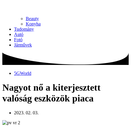
Beauty
Konyha
Tudomány
Autó
Fotó
Járművek
5GWorld
Nagyot nő a kiterjesztett
valóság eszközök piaca
2023. 02. 03.