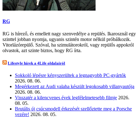
RG
RG is hírező, és emellett nagy szenvedélye a repülés. Ikarosznál egy
szinttel jobban nyomja, ugyanis szintén motor nélkül próbálkozik.
Vitorlázórepülő. Szóval, ha szimulátorokról, vagy repülős appokról
olvastok, azt szinte biztos, hogy RG írta.
Lifestyle hírek a 4Life oldalairól
Sokkoló lépésre kényszerültek a legnagyobb PC-gyártók
2026. 08. 06.
Megérkezett az Audi valaha készült legokosabb villanyautója
2026. 08. 06.
Visszatér a kilencvenes évek legfélelmetesebb filmje
2026.
08. 05.
Brutális új csúcsmodell érkezését szellőztette meg a Porsche
vezére!
2026. 08. 05.