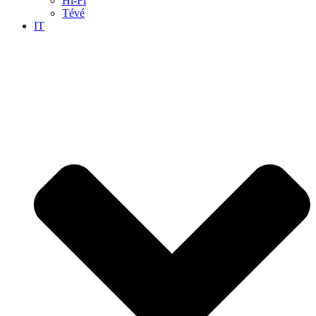
Hi-Fi
Tévé
IT