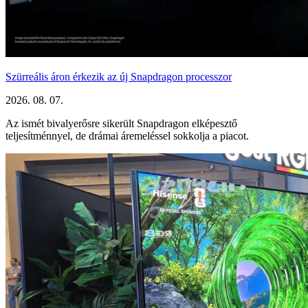
Szürreális áron érkezik az új Snapdragon processzor
2026. 08. 07.
Az ismét bivalyerősre sikerült Snapdragon elképesztő
teljesítménnyel, de drámai áremeléssel sokkolja a piacot.