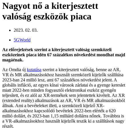
Nagyot nő a kiterjesztett
valóság eszközök piaca
2023. 02. 03.
5GWorld
Az előrejelzések szerint a kiterjesztett valóság szemközeli
eszközeinek piaca idén 67 százalékos növekedést mondhat majd
magáénak.
Az Omdia új
kutatása
szerint a kiterjesztett valóság, benne az AR,
VR és MR alkalmazásokhoz használt szemközeli kijelzők szállítása
2023-ban 24 millió lesz, ami 67 százalékos növekedést jelent. A
globális infláció, az egyes kínai városok zárlatai és a gyenge kereslet
miatt 2022-ben minden fogyasztói elektronikai eszköz gyengén
teljesített, és ez alól az XR-termékek sem jelentettek kivételt. Az XR
(extended reality) alkalmazások az AR, VR és MR alkalmazásokból
állnak. Ami a bevételeket illeti, a szemközeli kijelző XR-
alkalmazásokhoz kapcsolódó bevételek 2022-ben elérték a 620
millió dollárt, és 2023-ban 1,15 milliárd dollárra nőnek. Továbbra is
a VR-alkalmazásokhoz használt kijelzők teszik ki a szállítások nagy
részét.