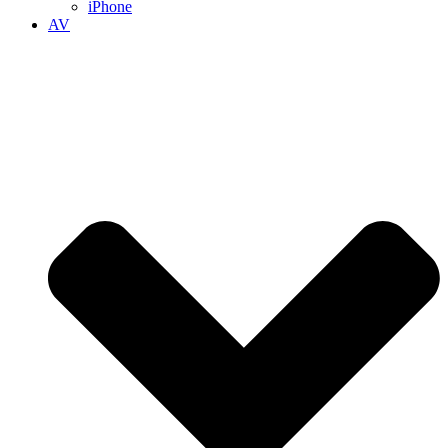
iPhone
AV