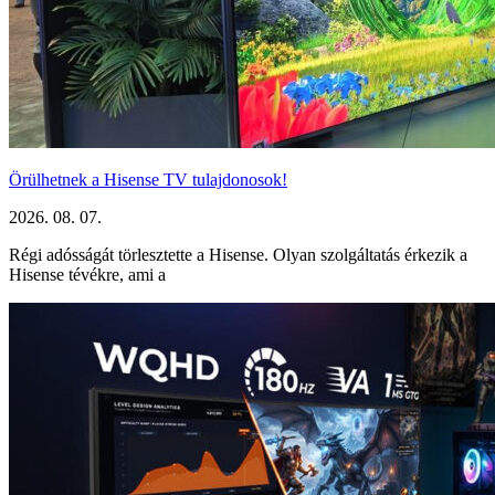
Örülhetnek a Hisense TV tulajdonosok!
2026. 08. 07.
Régi adósságát törlesztette a Hisense. Olyan szolgáltatás érkezik a
Hisense tévékre, ami a