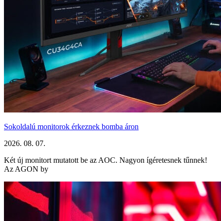
Sokoldalú monitorok érkeznek bomba áron
2026. 08. 07.
Két új monitort mutatott be az AOC. Nagyon ígéretesnek tűnnek!
Az AGON by