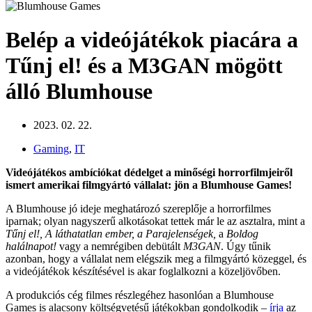
Belép a videójátékok piacára a
Tűnj el! és a M3GAN mögött
álló Blumhouse
2023. 02. 22.
Gaming
,
IT
Videójátékos ambíciókat dédelget a minőségi horrorfilmjeiről
ismert amerikai filmgyártó vállalat: jön a Blumhouse Games!
A Blumhouse jó ideje meghatározó szereplője a horrorfilmes
iparnak; olyan nagyszerű alkotásokat tettek már le az asztalra, mint a
Tűnj el!, A láthatatlan ember, a Parajelenségek,
a
Boldog
halálnapot!
vagy a nemrégiben debütált
M3GAN
. Úgy tűnik
azonban, hogy a vállalat nem elégszik meg a filmgyártó közeggel, és
a videójátékok készítésével is akar foglalkozni a közeljövőben.
A produkciós cég filmes részlegéhez hasonlóan a Blumhouse
Games is alacsony költségvetésű játékokban gondolkodik –
írja
az