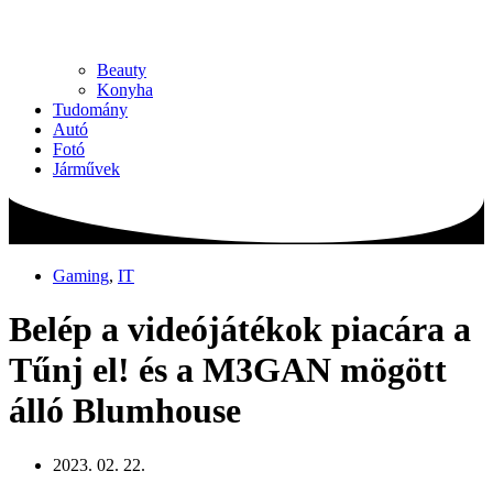
Beauty
Konyha
Tudomány
Autó
Fotó
Járművek
Gaming
,
IT
Belép a videójátékok piacára a
Tűnj el! és a M3GAN mögött
álló Blumhouse
2023. 02. 22.