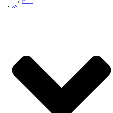
iPhone
AV