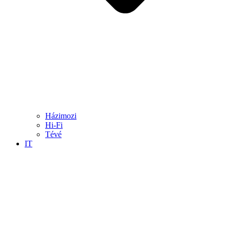
Házimozi
Hi-Fi
Tévé
IT