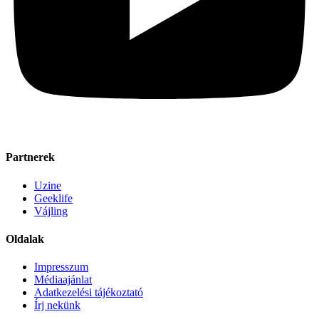
Partnerek
Uzine
Geeklife
Vájling
Oldalak
Impresszum
Médiaajánlat
Adatkezelési tájékoztató
Írj nekünk