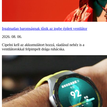
Irgalmatlan baromságnak tűnik az ingbe épített ventilátor
2026. 08. 06.
Cipelni kell az akkumulátort hozzá, ráadásul nehéz is a
ventilátorokkal felpimpelt drága ruhácska.