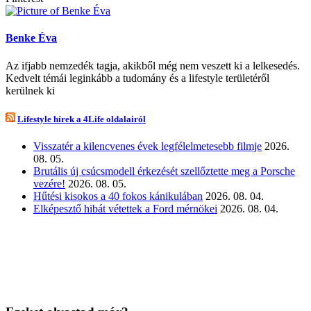
Benke Éva
Az ifjabb nemzedék tagja, akikből még nem veszett ki a lelkesedés.
Kedvelt témái leginkább a tudomány és a lifestyle területéről
kerülnek ki
Lifestyle hírek a 4Life oldalairól
Visszatér a kilencvenes évek legfélelmetesebb filmje
2026.
08. 05.
Brutális új csúcsmodell érkezését szellőztette meg a Porsche
vezére!
2026. 08. 05.
Hűtési kisokos a 40 fokos kánikulában
2026. 08. 04.
Elképesztő hibát vétettek a Ford mérnökei
2026. 08. 04.