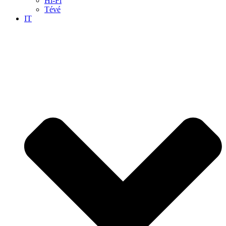
Hi-Fi
Tévé
IT