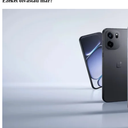
Ezeket olvastad már?