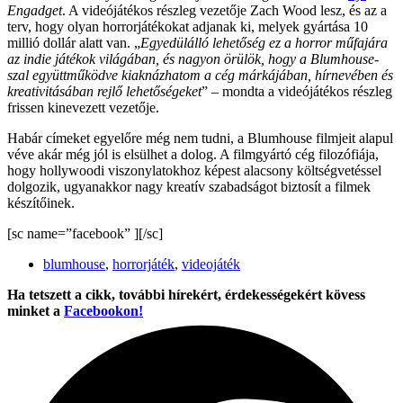
Engadget
. A videójátékos részleg vezetője Zach Wood lesz, és az a
terv, hogy olyan horrorjátékokat adjanak ki, melyek gyártása 10
millió dollár alatt van. „
Egyedülálló lehetőség ez a horror műfajára
az indie játékok világában, és nagyon örülök, hogy a Blumhouse-
szal együttműködve kiaknázhatom a cég márkájában, hírnevében és
kreativitásában rejlő lehetőségeket
” – mondta a videójátékos részleg
frissen kinevezett vezetője.
Habár címeket egyelőre még nem tudni, a Blumhouse filmjeit alapul
véve akár még jól is elsülhet a dolog. A filmgyártó cég filozófiája,
hogy hollywoodi viszonylatokhoz képest alacsony költségvetéssel
dolgozik, ugyanakkor nagy kreatív szabadságot biztosít a filmek
készítőinek.
[sc name=”facebook” ][/sc]
blumhouse
,
horrorjáték
,
videojáték
Ha tetszett a cikk, további hírekért, érdekességekért kövess
minket a
Facebookon!