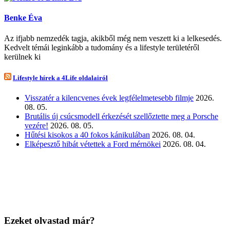
Benke Éva
Az ifjabb nemzedék tagja, akikből még nem veszett ki a lelkesedés.
Kedvelt témái leginkább a tudomány és a lifestyle területéről
kerülnek ki
Lifestyle hírek a 4Life oldalairól
Visszatér a kilencvenes évek legfélelmetesebb filmje
2026.
08. 05.
Brutális új csúcsmodell érkezését szellőztette meg a Porsche
vezére!
2026. 08. 05.
Hűtési kisokos a 40 fokos kánikulában
2026. 08. 04.
Elképesztő hibát vétettek a Ford mérnökei
2026. 08. 04.
Ezeket olvastad már?