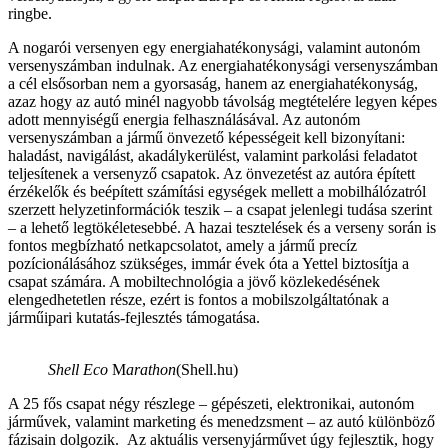
ringbe.
A nogarói versenyen egy energiahatékonysági, valamint autonóm
versenyszámban indulnak. Az energiahatékonysági versenyszámban
a cél elsősorban nem a gyorsaság, hanem az energiahatékonyság,
azaz hogy az autó minél nagyobb távolság megtételére legyen képes
adott mennyiségű energia felhasználásával. Az autonóm
versenyszámban a jármű önvezető képességeit kell bizonyítani:
haladást, navigálást, akadálykerülést, valamint parkolási feladatot
teljesítenek a versenyző csapatok. Az önvezetést az autóra épített
érzékelők és beépített számítási egységek mellett a mobilhálózatról
szerzett helyzetinformációk teszik – a csapat jelenlegi tudása szerint
– a lehető legtökéletesebbé. A hazai tesztelések és a verseny során is
fontos megbízható netkapcsolatot, amely a jármű precíz
pozícionálásához szükséges, immár évek óta a Yettel biztosítja a
csapat számára. A mobiltechnológia a jövő közlekedésének
elengedhetetlen része, ezért is fontos a mobilszolgáltatónak a
járműipari kutatás-fejlesztés támogatása.
Shell Eco
M
arathon
(Shell.hu)
A 25 fős csapat négy részlege – gépészeti, elektronikai, autonóm
járművek, valamint marketing és menedzsment – az autó különböző
fázisain dolgozik.
Az aktuális versenyjárművet úgy fejlesztik, hogy