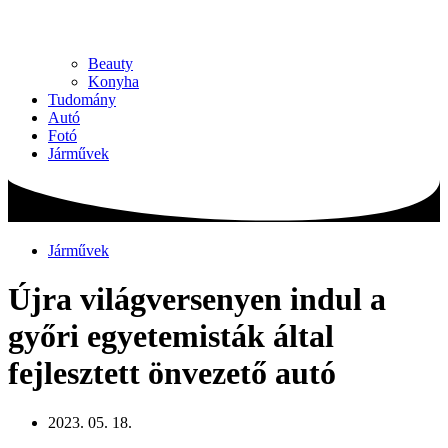
Beauty
Konyha
Tudomány
Autó
Fotó
Járművek
Járművek
Újra világversenyen indul a
győri egyetemisták által
fejlesztett önvezető autó
2023. 05. 18.