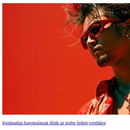
Irgalmatlan baromságnak tűnik az ingbe épített ventilátor