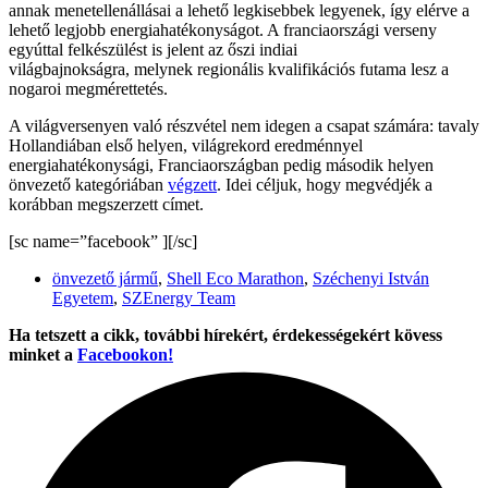
annak menetellenállásai a lehető legkisebbek legyenek, így elérve a
lehető legjobb energiahatékonyságot. A franciaországi verseny
egyúttal felkészülést is jelent az őszi indiai
világbajnokságra, melynek regionális kvalifikációs futama lesz a
nogaroi megmérettetés.
A világversenyen való részvétel nem idegen a csapat számára: tavaly
Hollandiában első helyen, világrekord eredménnyel
energiahatékonysági, Franciaországban pedig második helyen
önvezető kategóriában
végzett
. Idei céljuk, hogy megvédjék a
korábban megszerzett címet.
[sc name=”facebook” ][/sc]
önvezető jármű
,
Shell Eco Marathon
,
Széchenyi István
Egyetem
,
SZEnergy Team
Ha tetszett a cikk, további hírekért, érdekességekért kövess
minket a
Facebookon!