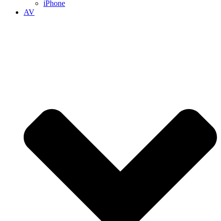
iPhone
AV