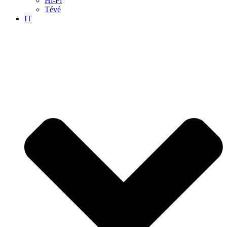
Hi-Fi
Tévé
IT