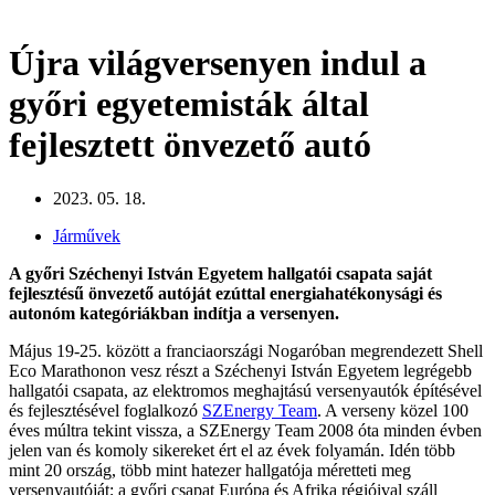
Újra világversenyen indul a
győri egyetemisták által
fejlesztett önvezető autó
2023. 05. 18.
Járművek
A győri Széchenyi István Egyetem hallgatói csapata saját
fejlesztésű önvezető autóját ezúttal energiahatékonysági és
autonóm kategóriákban indítja a versenyen.
Május 19-25. között a franciaországi Nogaróban megrendezett Shell
Eco Marathonon vesz részt a Széchenyi István Egyetem legrégebb
hallgatói csapata, az elektromos meghajtású versenyautók építésével
és fejlesztésével foglalkozó
SZEnergy Team
. A verseny közel 100
éves múltra tekint vissza, a SZEnergy Team 2008 óta minden évben
jelen van és komoly sikereket ért el az évek folyamán. Idén több
mint 20 ország, több mint hatezer hallgatója méretteti meg
versenyautóját; a győri csapat Európa és Afrika régióival száll