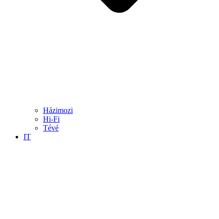
Házimozi
Hi-Fi
Tévé
IT