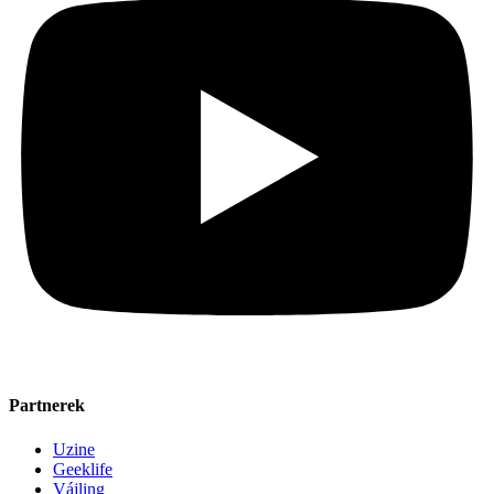
Partnerek
Uzine
Geeklife
Vájling