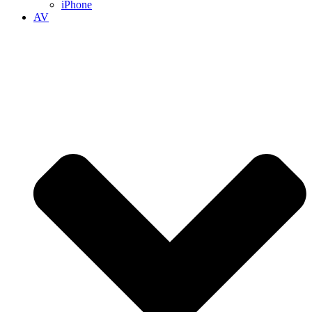
iPhone
AV