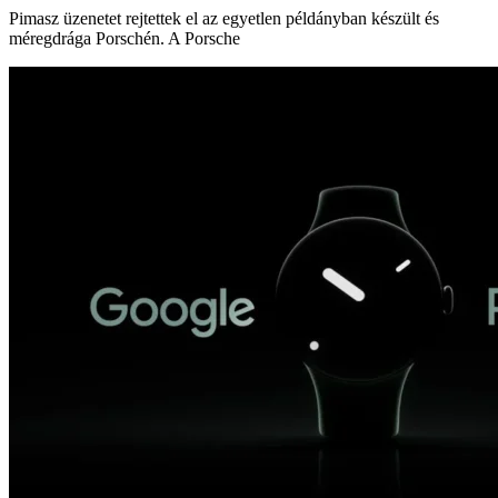
Pimasz üzenetet rejtettek el az egyetlen példányban készült és
méregdrága Porschén. A Porsche