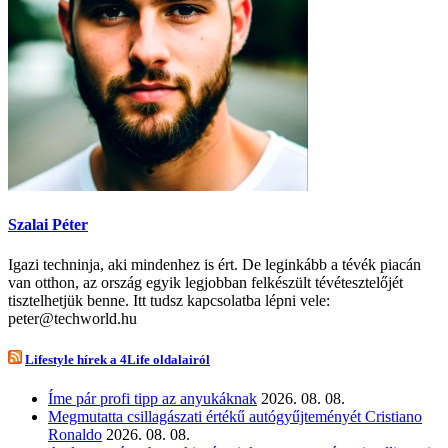
Szalai Péter
Igazi techninja, aki mindenhez is ért. De leginkább a tévék piacán
van otthon, az ország egyik legjobban felkészült tévétesztelőjét
tisztelhetjük benne. Itt tudsz kapcsolatba lépni vele:
peter@techworld.hu
Lifestyle hírek a 4Life oldalairól
Íme pár profi tipp az anyukáknak
2026. 08. 08.
Megmutatta csillagászati értékű autógyűjteményét Cristiano
Ronaldo
2026. 08. 08.