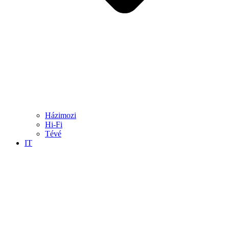
Házimozi
Hi-Fi
Tévé
IT