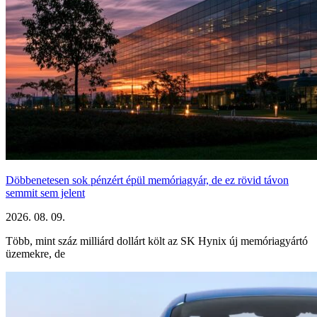
Döbbenetesen sok pénzért épül memóriagyár, de ez rövid távon
semmit sem jelent
2026. 08. 09.
Több, mint száz milliárd dollárt költ az SK Hynix új memóriagyártó
üzemekre, de