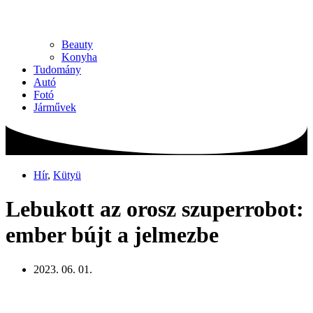
Beauty
Konyha
Tudomány
Autó
Fotó
Járművek
Hír
,
Kütyü
Lebukott az orosz szuperrobot:
ember bújt a jelmezbe
2023. 06. 01.