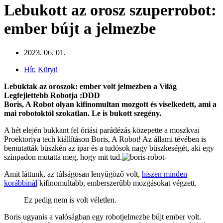
Lebukott az orosz szuperrobot:
ember bújt a jelmezbe
2023. 06. 01.
Hír
,
Kütyü
Lebuktak az oroszok: ember volt jelmezben a Világ
Legfejlettebb Robotja :DDD
Boris, A Robot olyan kifinomultan mozgott és viselkedett, ami a
mai robotoktól szokatlan. Le is bukott szegény.
A hét elején bukkant fel óriási parádézás közepette a moszkvai
Proektoriya tech kiállításon Boris, A Robot! Az állami tévében is
bemutatták büszkén az ipar és a tudósok nagy büszkeségét, aki egy
színpadon mutatta meg, hogy mit tud.
Amit láttunk, az túlságosan lenyűgöző volt,
hiszen minden
korábbinál
kifinomultabb, emberszerűbb mozgásokat végzett.
Ez pedig nem is volt véletlen.
Boris ugyanis a valóságban egy robotjelmezbe bújt ember volt.