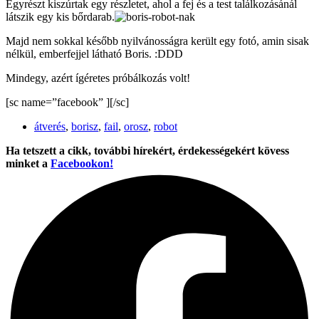
Egyrészt kiszúrtak egy részletet, ahol a fej és a test találkozásánál
látszik egy kis bőrdarab.
Majd nem sokkal később nyilvánosságra került egy fotó, amin sisak
nélkül, emberfejjel látható Boris. :DDD
Mindegy, azért ígéretes próbálkozás volt!
[sc name=”facebook” ][/sc]
átverés
,
borisz
,
fail
,
orosz
,
robot
Ha tetszett a cikk, további hírekért, érdekességekért kövess
minket a
Facebookon!