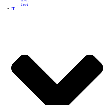
Hi-Fi
Tévé
IT