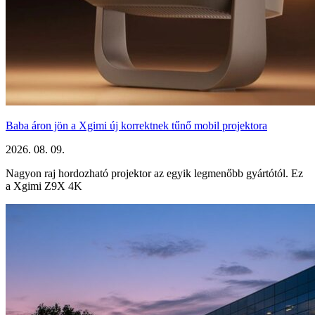
Baba áron jön a Xgimi új korrektnek tűnő mobil projektora
2026. 08. 09.
Nagyon raj hordozható projektor az egyik legmenőbb gyártótól. Ez
a Xgimi Z9X 4K