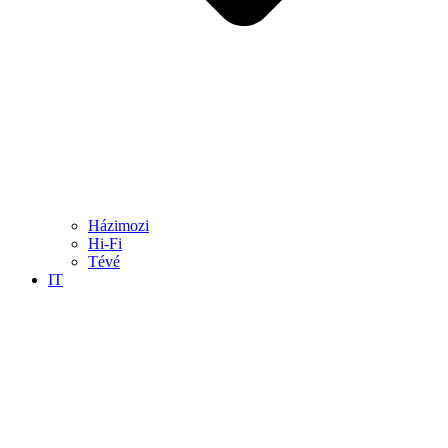
Házimozi
Hi-Fi
Tévé
IT