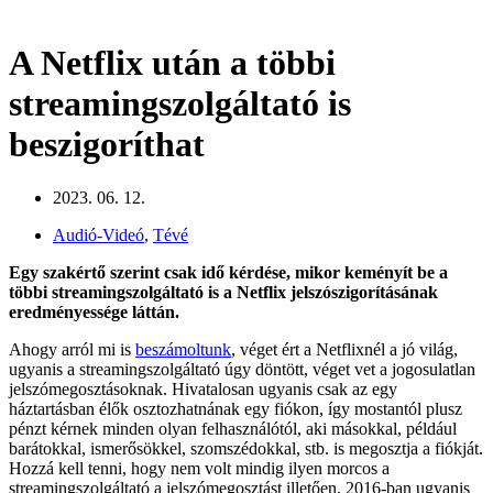
A Netflix után a többi
streamingszolgáltató is
beszigoríthat
2023. 06. 12.
Audió-Videó
,
Tévé
Egy szakértő szerint csak idő kérdése, mikor keményít be a
többi streamingszolgáltató is a Netflix jelszószigorításának
eredményessége láttán.
Ahogy arról mi is
beszámoltunk
, véget ért a Netflixnél a jó világ,
ugyanis a streamingszolgáltató úgy döntött, véget vet a jogosulatlan
jelszómegosztásoknak. Hivatalosan ugyanis csak az egy
háztartásban élők osztozhatnának egy fiókon, így mostantól plusz
pénzt kérnek minden olyan felhasználótól, aki másokkal, például
barátokkal, ismerősökkel, szomszédokkal, stb. is megosztja a fiókját.
Hozzá kell tenni, hogy nem volt mindig ilyen morcos a
streamingszolgáltató a jelszómegosztást illetően, 2016-ban ugyanis