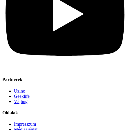
Partnerek
Uzine
Geeklife
Vájling
Oldalak
Impresszum
Médiaajánlat