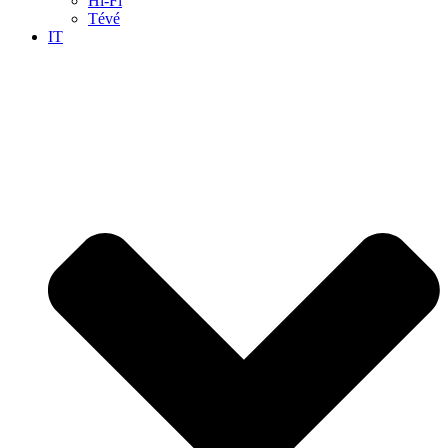
Hi-Fi
Tévé
IT