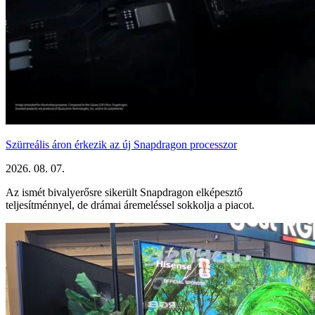
Szürreális áron érkezik az új Snapdragon processzor
2026. 08. 07.
Az ismét bivalyerősre sikerült Snapdragon elképesztő
teljesítménnyel, de drámai áremeléssel sokkolja a piacot.