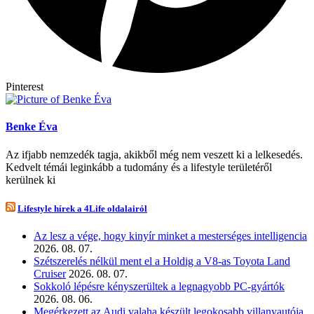
Pinterest
Benke Éva
Az ifjabb nemzedék tagja, akikből még nem veszett ki a lelkesedés.
Kedvelt témái leginkább a tudomány és a lifestyle területéről
kerülnek ki
Lifestyle hírek a 4Life oldalairól
Az lesz a vége, hogy kinyír minket a mesterséges intelligencia
2026. 08. 07.
Szétszerelés nélkül ment el a Holdig a V8-as Toyota Land
Cruiser
2026. 08. 07.
Sokkoló lépésre kényszerültek a legnagyobb PC-gyártók
2026. 08. 06.
Megérkezett az Audi valaha készült legokosabb villanyautója