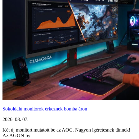
Sokoldalú monitorok érkeznek bomba áron
2026. 08. 07.
Két új monitort mutatott be az AOC. Nagyon ígéretesnek tűnnek!
Az AGON by