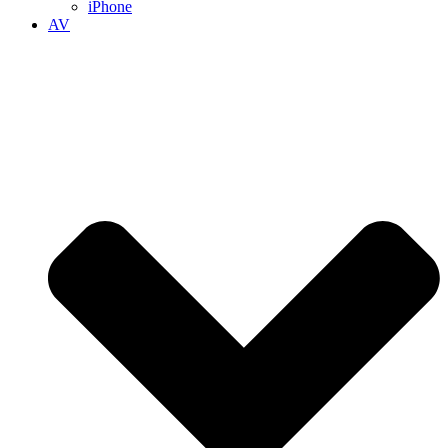
iPhone
AV