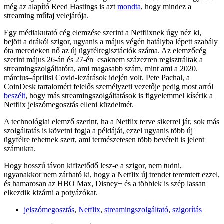
még az alapító Reed Hastings is azt
mondta
, hogy mindez a
streaming műfaj velejárója.
Egy médiakutató cég elemzése szerint a Netflixnek úgy néz ki,
bejött a drákói szigor, ugyanis a május végén hatályba lépett szabály
óta meredeken nő az új ügyfélregisztációk száma. Az elemzőcég
szerint május 26-án és 27-én csaknem százezren regisztráltak a
streamingszolgáltatóra, ami magasabb szám, mint ami a 2020.
március–áprilisi Covid-lezárások idején volt. Pete Pachal, a
CoinDesk tartalomért felelős személyzeti vezetője pedig most arról
beszélt
, hogy más streamingszolgáltatások is figyelemmel kísérik a
Netflix jelszómegosztás elleni küzdelmét.
A technológiai elemző szerint, ha a Netflix terve sikerrel jár, sok más
szolgáltatás is követni fogja a példáját, ezzel ugyanis több új
ügyfélre tehetnek szert, ami természetesen több bevételt is jelent
számukra.
Hogy hosszú távon kifizetődő lesz-e a szigor, nem tudni,
ugyanakkor nem zárható ki, hogy a Netflix új trendet teremtett ezzel,
és hamarosan az HBO Max, Disney+ és a többiek is szép lassan
elkezdik kizárni a potyázókat.
jelszómegosztás
,
Netflix
,
streamingszolgáltató
,
szigorítás