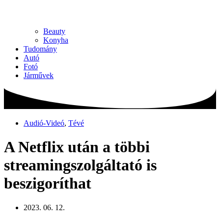
Beauty
Konyha
Tudomány
Autó
Fotó
Járművek
Audió-Videó
,
Tévé
A Netflix után a többi
streamingszolgáltató is
beszigoríthat
2023. 06. 12.