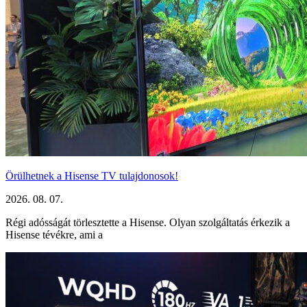
Örülhetnek a Hisense TV tulajdonosok!
2026. 08. 07.
Régi adósságát törlesztette a Hisense. Olyan szolgáltatás érkezik a
Hisense tévékre, ami a