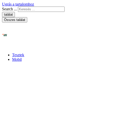
Ugrás a tartalomhoz
Search ...
találat
Összes találat
Tesztek
Mobil