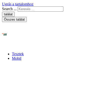
Ugrás a tartalomhoz
Search ...
találat
Összes találat
Tesztek
Mobil