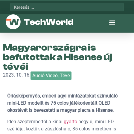
Magyarországra is
befutottak a Hisense új
tévéi
2023. 10. 16.
Audió-Videó
,
Tévé
Óriásképernyős, emberi agyi mintázatokat szimuláló
mini-LED modellt és 75 colos játékorientált QLED
okostévét is bevezetett a magyar piacra a Hisense.
Idén szeptembertől a kínai
gyártó
négy új mini-LED
szériája, köztük a zászlóshajó, 85 colos méretben is