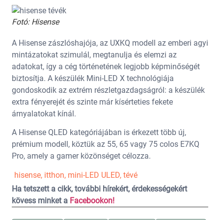
Fotó: Hisense
A Hisense zászlóshajója, az UXKQ modell az emberi agyi
mintázatokat szimulál, megtanulja és elemzi az
adatokat, így a cég történetének legjobb képminőségét
biztosítja. A készülék Mini-LED X technológiája
gondoskodik az extrém részletgazdagságról: a készülék
extra fényerejét és szinte már kísérteties fekete
árnyalatokat kínál.
A Hisense QLED kategóriájában is érkezett több új,
prémium modell, köztük az 55, 65 vagy 75 colos E7KQ
Pro, amely a gamer közönséget célozza.
hisense
,
itthon
,
mini-LED ULED
,
tévé
Ha tetszett a cikk, további hírekért, érdekességekért
kövess minket a
Facebookon!