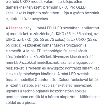
elérhető UXKQ modell, valamint a kifejezetten
gamereknek tervezett, prémium E7KQ Pro QLED
készüléke is kapható már itthon – írja a gyártó hozzánk
eljutatott közleményében.
A
Hisense
négy új mini-LED ULED szériában is villantott
új modelleket: a zászlóshajó UXKQ (65 és 85 colos), az
U8KQ, az U7KQ (55, 65 és 75 colos) és az U6KQ (55 és
65 colos) készülékek immár Magyarországon is
elérhetők. A Mini-LED technológia fejlesztésének
köszönhetően a készülékek ötvenszer kisebb méretű
mini-LED-izzókkal rendelkeznek, ezáltal a legapróbb
részleteket is felfedik és lenyűgöző kontraszt dinamikát,
illetve képminőséget kínálnak. A mini-LED szériák
összes modelljét Quantum Dot Colour funkcióval látták
el, ezért tisztább, élénkebb színeket eredményeznek,
ugyanis a technológiának köszönhetően sokkal
pontosabban emelik ki a három alapszínt – különösen a
zöldet és a pirosat.