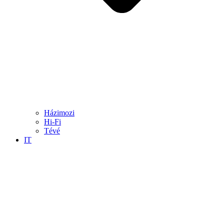
Házimozi
Hi-Fi
Tévé
IT