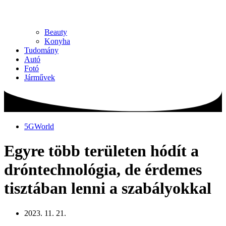
Beauty
Konyha
Tudomány
Autó
Fotó
Járművek
5GWorld
Egyre több területen hódít a
dróntechnológia, de érdemes
tisztában lenni a szabályokkal
2023. 11. 21.