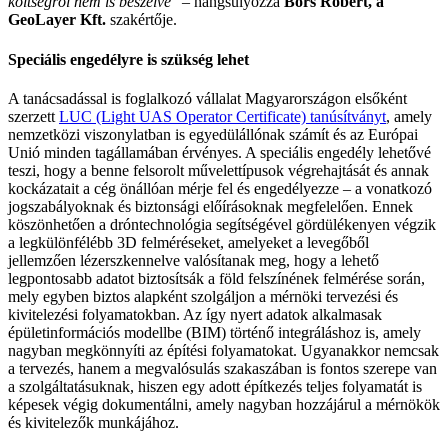
költségről nem is beszélve
” – hangsúlyozza
Bors Róbert, a
GeoLayer Kft.
szakértője.
Speciális engedélyre is szükség lehet
A tanácsadással is foglalkozó vállalat Magyarországon elsőként
szerzett
LUC (Light UAS Operator Certificate) tanúsítványt
, amely
nemzetközi viszonylatban is egyedülállónak számít és az Európai
Unió minden tagállamában érvényes. A speciális engedély lehetővé
teszi, hogy a benne felsorolt művelettípusok végrehajtását és annak
kockázatait a cég önállóan mérje fel és engedélyezze – a vonatkozó
jogszabályoknak és biztonsági előírásoknak megfelelően. Ennek
köszönhetően a dróntechnológia segítségével gördülékenyen végzik
a legkülönfélébb 3D felméréseket, amelyeket a levegőből
jellemzően lézerszkennelve valósítanak meg, hogy a lehető
legpontosabb adatot biztosítsák a föld felszínének felmérése során,
mely egyben biztos alapként szolgáljon a mérnöki tervezési és
kivitelezési folyamatokban. Az így nyert adatok alkalmasak
épületinformációs modellbe (BIM) történő integráláshoz is, amely
nagyban megkönnyíti az építési folyamatokat. Ugyanakkor nemcsak
a tervezés, hanem a megvalósulás szakaszában is fontos szerepe van
a szolgáltatásuknak, hiszen egy adott építkezés teljes folyamatát is
képesek végig dokumentálni, amely nagyban hozzájárul a mérnökök
és kivitelezők munkájához.