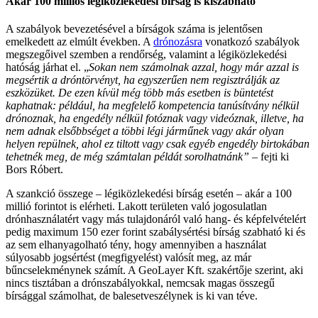
Akár 100 milliós légiközlekedési bírság is kiszabható
A szabályok bevezetésével a bírságok száma is jelentősen
emelkedett az elmúlt években. A
drónozásra
vonatkozó szabályok
megszegőivel szemben a rendőrség, valamint a légiközlekedési
hatóság járhat el. „
Sokan nem számolnak azzal, hogy már azzal is
megsértik a dróntörvényt, ha egyszerűen nem regisztrálják az
eszközüket. De ezen kívül még több más esetben is büntetést
kaphatnak: például, ha megfelelő kompetencia tanúsítvány nélkül
drónoznak, ha engedély nélkül fotóznak vagy videóznak, illetve, ha
nem adnak elsőbbséget a többi légi járműnek vagy akár olyan
helyen repülnek, ahol ez tiltott vagy csak egyéb engedély birtokában
tehetnék meg, de még számtalan példát sorolhatnánk”
– fejti ki
Bors Róbert.
A szankció összege – légiközlekedési bírság esetén – akár a 100
millió forintot is elérheti. Lakott területen való jogosulatlan
drónhasználatért vagy más tulajdonáról való hang- és képfelvételért
pedig maximum 150 ezer forint szabálysértési bírság szabható ki és
az sem elhanyagolható tény, hogy amennyiben a használat
súlyosabb jogsértést (megfigyelést) valósít meg, az már
bűncselekménynek számít. A GeoLayer Kft. szakértője szerint, aki
nincs tisztában a drónszabályokkal, nemcsak magas összegű
bírsággal számolhat, de balesetveszélynek is ki van téve.