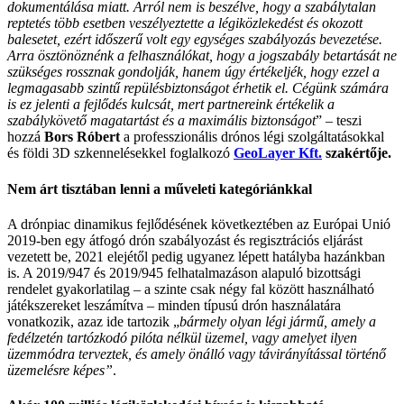
dokumentálása miatt. Arról nem is beszélve, hogy a szabálytalan
reptetés több esetben veszélyeztette a légiközlekedést és okozott
balesetet, ezért időszerű volt egy egységes szabályozás bevezetése.
Arra ösztönöznénk a felhasználókat, hogy a jogszabály betartását ne
szükséges rossznak gondolják, hanem úgy értékeljék, hogy ezzel a
legmagasabb szintű repülésbiztonságot érhetik el. Cégünk számára
is ez jelenti a fejlődés kulcsát, mert partnereink értékelik a
szabálykövető magatartást és a maximális biztonságot
” – teszi
hozzá
Bors Róbert
a professzionális drónos légi szolgáltatásokkal
és földi 3D szkennelésekkel foglalkozó
GeoLayer Kft.
szakértője.
Nem árt tisztában lenni a műveleti kategóriánkkal
A drónpiac dinamikus fejlődésének következtében az Európai Unió
2019-ben egy átfogó drón szabályozást és regisztrációs eljárást
vezetett be, 2021 elejétől pedig ugyanez lépett hatályba hazánkban
is. A 2019/947 és 2019/945 felhatalmazáson alapuló bizottsági
rendelet gyakorlatilag – a szinte csak négy fal között használható
játékszereket leszámítva – minden típusú drón használatára
vonatkozik, azaz ide tartozik „
bármely olyan légi jármű, amely a
fedélzetén tartózkodó pilóta nélkül üzemel, vagy amelyet ilyen
üzemmódra terveztek, és amely önálló vagy távirányítással történő
üzemelésre képes”
.