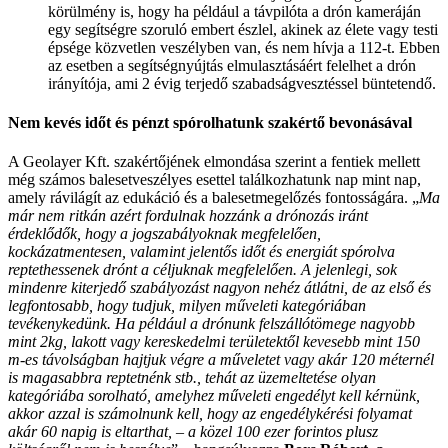
körülmény is, hogy ha például a távpilóta a drón kameráján
egy segítségre szoruló embert észlel, akinek az élete vagy testi
épsége közvetlen veszélyben van, és nem hívja a 112-t. Ebben
az esetben a segítségnyújtás elmulasztásáért felelhet a drón
irányítója, ami 2 évig terjedő szabadságvesztéssel büntetendő.
Nem kevés időt és pénzt spórolhatunk szakértő bevonásával
A Geolayer Kft. szakértőjének elmondása szerint a fentiek mellett
még számos balesetveszélyes esettel találkozhatunk nap mint nap,
amely rávilágít az edukáció és a balesetmegelőzés fontosságára. „
Ma
már nem ritkán azért fordulnak hozzánk a drónozás iránt
érdeklődők, hogy a jogszabályoknak megfelelően,
kockázatmentesen, valamint jelentős időt és energiát spórolva
reptethessenek drónt a céljuknak megfelelően. A jelenlegi, sok
mindenre kiterjedő szabályozást nagyon nehéz átlátni, de az első és
legfontosabb, hogy tudjuk, milyen műveleti kategóriában
tevékenykedünk. Ha például a drónunk felszállótömege nagyobb
mint 2kg, lakott vagy kereskedelmi területektől kevesebb mint 150
m-es távolságban hajtjuk végre a műveletet vagy akár 120 méternél
is magasabbra reptetnénk stb., tehát az üzemeltetése olyan
kategóriába sorolható, amelyhez műveleti engedélyt kell kérnünk,
akkor azzal is számolnunk kell, hogy az engedélykérési folyamat
akár 60 napig is eltarthat, – a közel 100 ezer forintos plusz