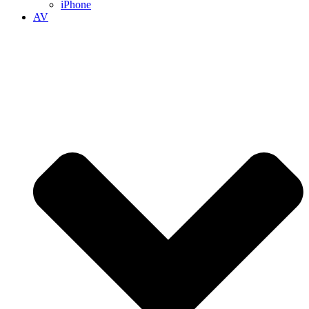
iPhone
AV