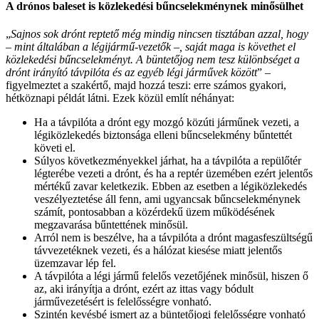
A drónos baleset is közlekedési bűncselekménynek minősülhet
„
Sajnos sok drónt reptető még mindig nincsen tisztában azzal, hogy
– mint általában a légijármű-vezetők –, saját maga is követhet el
közlekedési bűncselekményt. A büntetőjog nem tesz különbséget a
drónt irányító távpilóta és az egyéb légi járművek között
” –
figyelmeztet a szakértő, majd hozzá teszi: erre számos gyakori,
hétköznapi példát látni. Ezek közül említ néhányat:
Ha a távpilóta a drónt egy mozgó közúti járműnek vezeti, a
légiközlekedés biztonsága elleni bűncselekmény bűntettét
követi el.
Súlyos következményekkel járhat, ha a távpilóta a repülőtér
légterébe vezeti a drónt, és ha a reptér üzemében ezért jelentős
mértékű zavar keletkezik. Ebben az esetben a légiközlekedés
veszélyeztetése áll fenn, ami ugyancsak bűncselekménynek
számít, pontosabban a közérdekű üzem működésének
megzavarása bűntettének minősül.
Arról nem is beszélve, ha a távpilóta a drónt magasfeszültségű
távvezetéknek vezeti, és a hálózat kiesése miatt jelentős
üzemzavar lép fel.
A távpilóta a légi jármű felelős vezetőjének minősül, hiszen ő
az, aki irányítja a drónt, ezért az ittas vagy bódult
járművezetésért is felelősségre vonható.
Szintén kevésbé ismert az a büntetőjogi felelősségre vonható