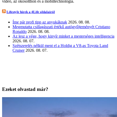
videó, az okosotthon és a mobiltechnológia.
Lifestyle hírek a 4Life oldalairól
Íme pár profi tipp az anyukáknak
2026. 08. 08.
Megmutatta csillagászati értékű autógyűjteményét Cristiano
Ronaldo
2026. 08. 08.
Az lesz a vége, hogy kinyír minket a mesterséges intelligencia
2026. 08. 07.
Szétszerelés nélkül ment el a Holdig a V8-as Toyota Land
Cruiser
2026. 08. 07.
Ezeket olvastad már?