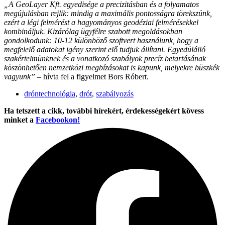
„A GeoLayer Kft. egyedisége a precizitásban és a folyamatos
megújulásban rejlik: mindig a maximális pontosságra törekszünk,
ezért a légi felmérést a hagyományos geodéziai felmérésekkel
kombináljuk. Kizárólag ügyfélre szabott megoldásokban
gondolkodunk: 10-12 különböző szoftvert használunk, hogy a
megfelelő adatokat igény szerint elő tudjuk állítani. Egyedülálló
szakértelmünknek és a vonatkozó szabályok precíz betartásának
köszönhetően nemzetközi megbízásokat is kapunk, melyekre büszkék
vagyunk”
– hívta fel a figyelmet Bors Róbert.
dróntechnológia
,
drót
,
szabályozás
Ha tetszett a cikk, további hírekért, érdekességekért kövess
minket a
Facebookon!