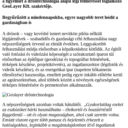
a figyelmet a dróntechnológia alapú légi felméréssel foglalkozó
GeoLayer Kft. szakértője.
Begyűrűzött a mindennapokba, egyre nagyobb teret hódít a
gazdaságban is
A drónok – vagy kevésbé ismert nevükön pilóta nélküli
légijárművek – szabadidős és gazdasági célú felhasználása nagy
népszerűségnek örvend az elmúlt években. Leggyakoribb
felhasználási módja elsősorban a képalkotáshoz kötődik. Az égből
való fotózási és videózási képességét a szórakoztató iparon túl
elsősorban az építőipar (geodéziai és topográfiai felmérések,
térképek készítése, projektkövetés), az ingatlanszektor (légifotók és
videók készítése), és az energetikai ipar (napelem hőkamerás
ellenőrzése) hasznosítja, emellett pedig egyre inkább előtérbe kerül
az agrárszektorban, ahol többek között a növények egészségének
térképes felmérésére és permetezésre alkalmazzák.
A népszerűségnek azonban voltak hátulütői. „
Gyakorlatilag ezeket
az eszközöket bárki használhatta – életkortól és hozzáértéstől
függetlenül – ott és olyan magasságban, ahol csak szerette volna.
Emiatt viszont egyre több panasz és bejelentés érkezett a
hatóságokhoz, leginkább a magántulajdonban lévő ingatlanok