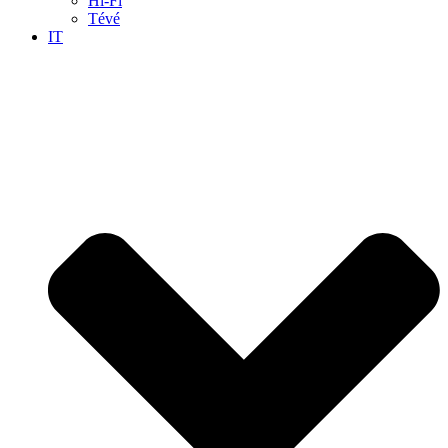
Hi-Fi
Tévé
IT