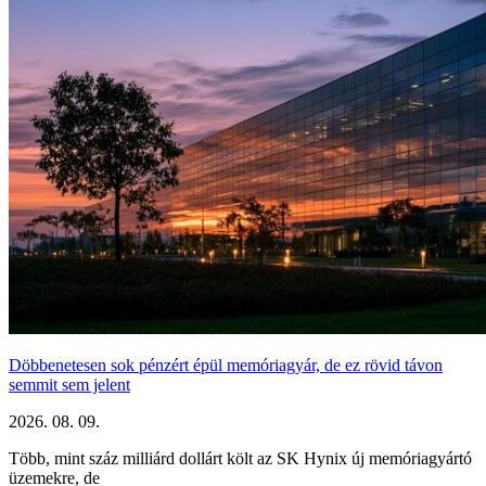
Döbbenetesen sok pénzért épül memóriagyár, de ez rövid távon
semmit sem jelent
2026. 08. 09.
Több, mint száz milliárd dollárt költ az SK Hynix új memóriagyártó
üzemekre, de