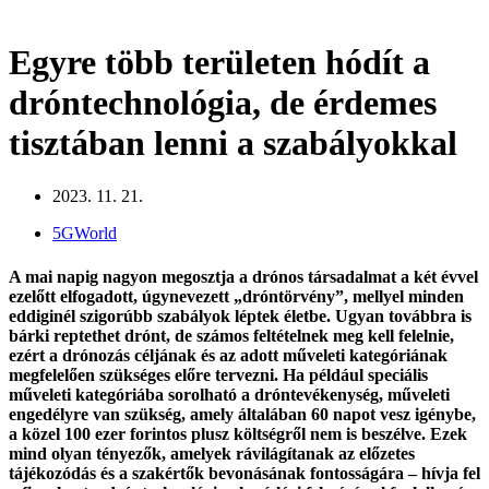
Egyre több területen hódít a
dróntechnológia, de érdemes
tisztában lenni a szabályokkal
2023. 11. 21.
5GWorld
A mai napig nagyon megosztja a drónos társadalmat a két évvel
ezelőtt elfogadott, úgynevezett „dróntörvény”, mellyel minden
eddiginél szigorúbb szabályok léptek életbe. Ugyan továbbra is
bárki reptethet drónt, de számos feltételnek meg kell felelnie,
ezért a drónozás céljának és az adott műveleti kategóriának
megfelelően szükséges előre tervezni. Ha például speciális
műveleti kategóriába sorolható a dróntevékenység, műveleti
engedélyre van szükség, amely általában 60 napot vesz igénybe,
a közel 100 ezer forintos plusz költségről nem is beszélve. Ezek
mind olyan tényezők, amelyek rávilágítanak az előzetes
tájékozódás és a szakértők bevonásának fontosságára – hívja fel