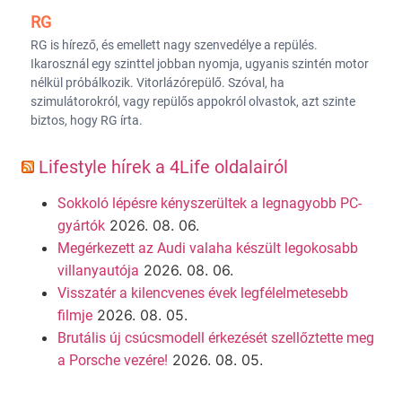
RG
RG is hírező, és emellett nagy szenvedélye a repülés.
Ikarosznál egy szinttel jobban nyomja, ugyanis szintén motor
nélkül próbálkozik. Vitorlázórepülő. Szóval, ha
szimulátorokról, vagy repülős appokról olvastok, azt szinte
biztos, hogy RG írta.
Lifestyle hírek a 4Life oldalairól
Sokkoló lépésre kényszerültek a legnagyobb PC-
2026. 08. 06.
gyártók
Megérkezett az Audi valaha készült legokosabb
2026. 08. 06.
villanyautója
Visszatér a kilencvenes évek legfélelmetesebb
2026. 08. 05.
filmje
Brutális új csúcsmodell érkezését szellőztette meg
2026. 08. 05.
a Porsche vezére!