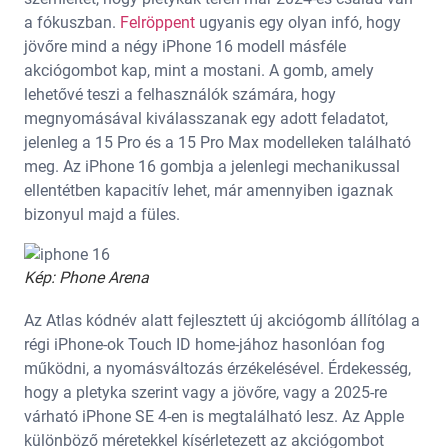
a fókuszban.
Felröppent
ugyanis egy olyan infó, hogy
jövőre mind a négy iPhone 16 modell másféle
akciógombot kap, mint a mostani. A gomb, amely
lehetővé teszi a felhasználók számára, hogy
megnyomásával kiválasszanak egy adott feladatot,
jelenleg a 15 Pro és a 15 Pro Max modelleken található
meg. Az iPhone 16 gombja a jelenlegi mechanikussal
ellentétben kapacitív lehet, már amennyiben igaznak
bizonyul majd a füles.
Kép: Phone Arena
Az Atlas kódnév alatt fejlesztett új akciógomb állítólag a
régi iPhone-ok Touch ID home-jához hasonlóan fog
működni, a nyomásváltozás érzékelésével. Érdekesség,
hogy a pletyka szerint vagy a jövőre, vagy a 2025-re
várható iPhone SE 4-en is megtalálható lesz. Az Apple
különböző méretekkel kísérletezett az akciógombot