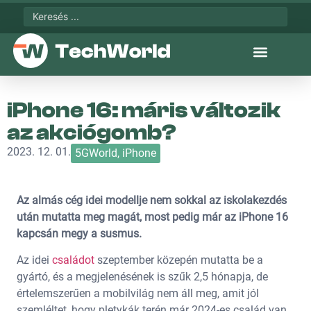
iPhone 16: máris változik
az akciógomb?
2023. 12. 01.
5GWorld
,
iPhone
Az almás cég idei modellje nem sokkal az iskolakezdés
után mutatta meg magát, most pedig már az iPhone 16
kapcsán megy a susmus.
Az idei
családot
szeptember közepén mutatta be a
gyártó, és a megjelenésének is szűk 2,5 hónapja, de
értelemszerűen a mobilvilág nem áll meg, amit jól
szemléltet, hogy pletykák terén már 2024-es család van