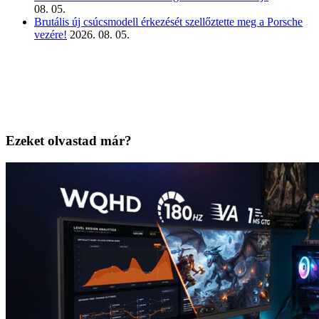
08. 05.
Brutális új csúcsmodell érkezését szellőztette meg a Porsche
vezére!
2026. 08. 05.
Ezeket olvastad már?