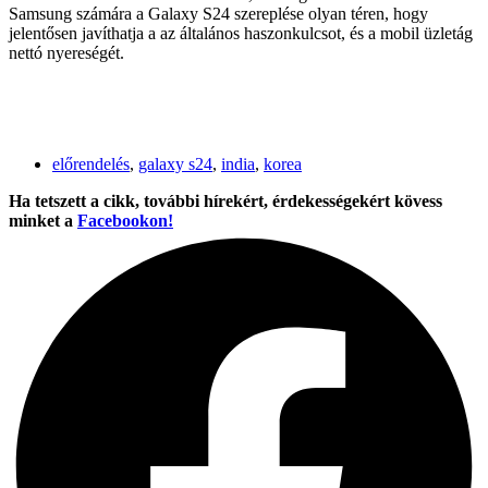
Samsung számára a Galaxy S24 szereplése olyan téren, hogy
jelentősen javíthatja a az általános haszonkulcsot, és a mobil üzletág
nettó nyereségét.
előrendelés
,
galaxy s24
,
india
,
korea
Ha tetszett a cikk, további hírekért, érdekességekért kövess
minket a
Facebookon!