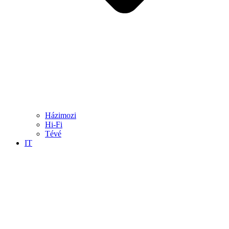
Házimozi
Hi-Fi
Tévé
IT