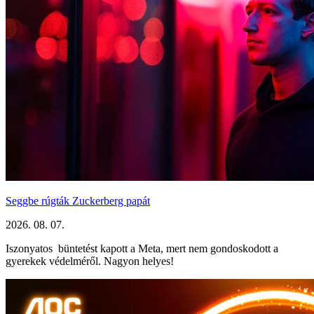
Seggbe rúgták Zuckerberg papát
2026. 08. 07.
Iszonyatos büntetést kapott a Meta, mert nem gondoskodott a
gyerekek védelméről. Nagyon helyes!