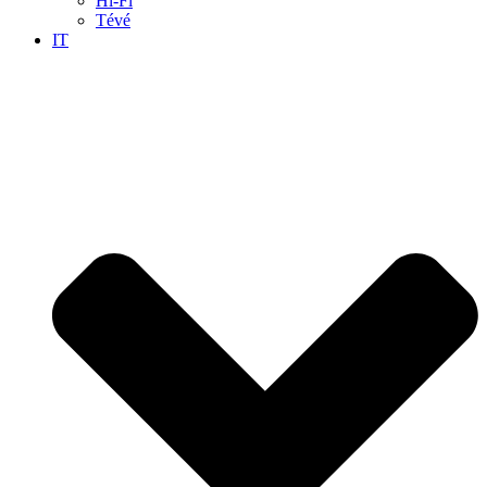
Hi-Fi
Tévé
IT