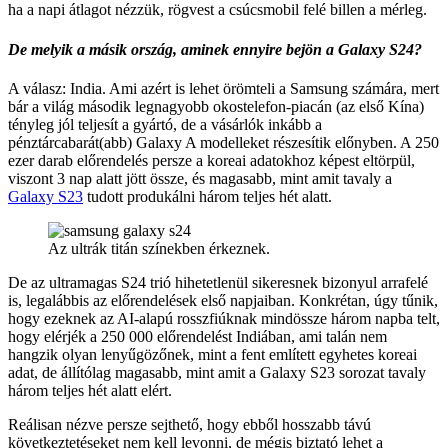
ha a napi átlagot nézzük, rögvest a csúcsmobil felé billen a mérleg.
De melyik a másik ország, aminek ennyire bejön a Galaxy S24?
A válasz: India. Ami azért is lehet örömteli a Samsung számára, mert
bár a világ második legnagyobb okostelefon-piacán (az első Kína)
tényleg jól teljesít a gyártó, de a vásárlók inkább a
pénztárcabarát(abb) Galaxy A modelleket részesítik előnyben. A 250
ezer darab előrendelés persze a koreai adatokhoz képest eltörpül,
viszont 3 nap alatt jött össze, és magasabb, mint amit tavaly a
Galaxy S23
tudott produkálni három teljes hét alatt.
Az ultrák titán színekben érkeznek.
De az ultramagas S24 trió hihetetlenül sikeresnek bizonyul arrafelé
is, legalábbis az előrendelések első napjaiban. Konkrétan, úgy tűnik,
hogy ezeknek az AI-alapú rosszfiúknak mindössze három napba telt,
hogy elérjék a 250 000 előrendelést Indiában, ami talán nem
hangzik olyan lenyűgözőnek, mint a fent említett egyhetes koreai
adat, de állítólag magasabb, mint amit a Galaxy S23 sorozat tavaly
három teljes hét alatt elért.
Reálisan nézve persze sejthető, hogy ebből hosszabb távú
következtetéseket nem kell levonni, de mégis biztató lehet a