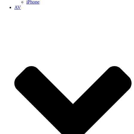
iPhone
AV