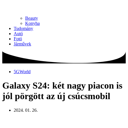
Beauty
Konyha
Tudomány
Autó
Fotó
Járművek
5GWorld
Galaxy S24: két nagy piacon is
jól pörgött az új csúcsmobil
2024. 01. 26.