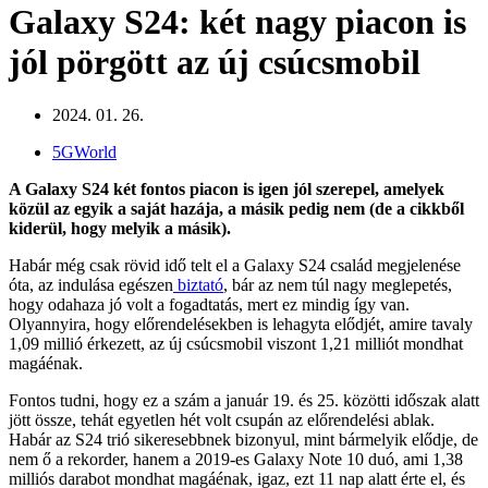
Galaxy S24: két nagy piacon is
jól pörgött az új csúcsmobil
2024. 01. 26.
5GWorld
A Galaxy S24 két fontos piacon is igen jól szerepel, amelyek
közül az egyik a saját hazája, a másik pedig nem (de a cikkből
kiderül, hogy melyik a másik).
Habár még csak rövid idő telt el a Galaxy S24 család megjelenése
óta, az indulása egészen
biztató
, bár az nem túl nagy meglepetés,
hogy odahaza jó volt a fogadtatás, mert ez mindig így van.
Olyannyira, hogy előrendelésekben is lehagyta elődjét, amire tavaly
1,09 millió érkezett, az új csúcsmobil viszont 1,21 milliót mondhat
magáénak.
Fontos tudni, hogy ez a szám a január 19. és 25. közötti időszak alatt
jött össze, tehát egyetlen hét volt csupán az előrendelési ablak.
Habár az S24 trió sikeresebbnek bizonyul, mint bármelyik elődje, de
nem ő a rekorder, hanem a 2019-es Galaxy Note 10 duó, ami 1,38
milliós darabot mondhat magáénak, igaz, ezt 11 nap alatt érte el, és