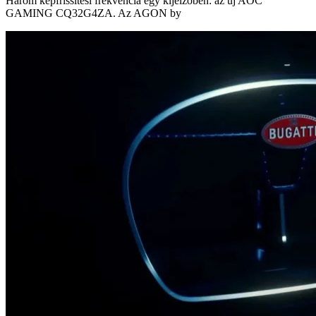
Három képfrissítési frekvencia egy kijelzőben: az új AOC
GAMING CQ32G4ZA. Az AGON by