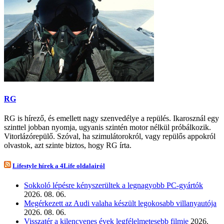
RG
RG is hírező, és emellett nagy szenvedélye a repülés. Ikarosznál egy
szinttel jobban nyomja, ugyanis szintén motor nélkül próbálkozik.
Vitorlázórepülő. Szóval, ha szimulátorokról, vagy repülős appokról
olvastok, azt szinte biztos, hogy RG írta.
Lifestyle hírek a 4Life oldalairól
Sokkoló lépésre kényszerültek a legnagyobb PC-gyártók
2026. 08. 06.
Megérkezett az Audi valaha készült legokosabb villanyautója
2026. 08. 06.
Visszatér a kilencvenes évek legfélelmetesebb filmje
2026.