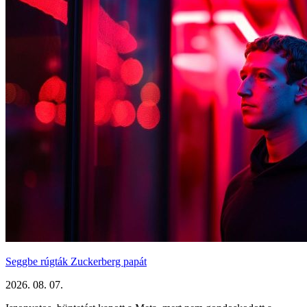
Seggbe rúgták Zuckerberg papát
2026. 08. 07.