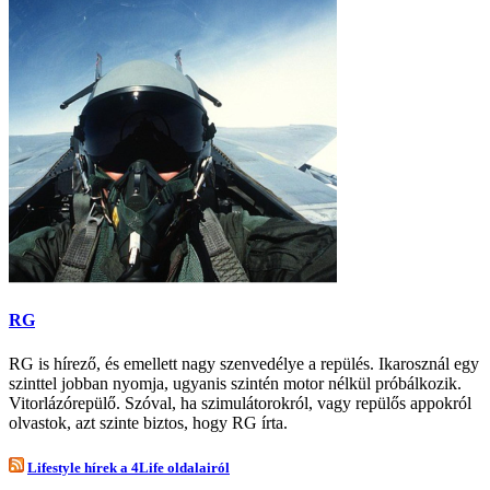
RG
RG is hírező, és emellett nagy szenvedélye a repülés. Ikarosznál egy
szinttel jobban nyomja, ugyanis szintén motor nélkül próbálkozik.
Vitorlázórepülő. Szóval, ha szimulátorokról, vagy repülős appokról
olvastok, azt szinte biztos, hogy RG írta.
Lifestyle hírek a 4Life oldalairól