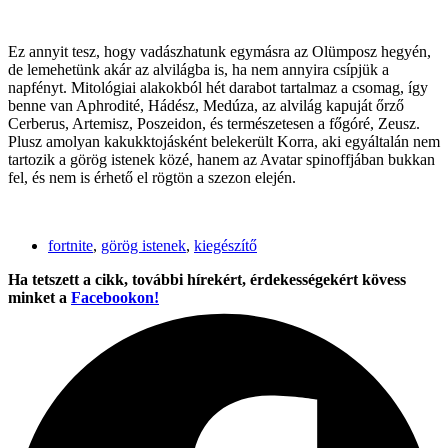
Ez annyit tesz, hogy vadászhatunk egymásra az Olümposz hegyén,
de lemehetünk akár az alvilágba is, ha nem annyira csípjük a
napfényt. Mitológiai alakokból hét darabot tartalmaz a csomag, így
benne van Aphrodité, Hádész, Medúza, az alvilág kapuját őrző
Cerberus, Artemisz, Poszeidon, és természetesen a főgóré, Zeusz.
Plusz amolyan kakukktojásként belekerült Korra, aki egyáltalán nem
tartozik a görög istenek közé, hanem az Avatar spinoffjában bukkan
fel, és nem is érhető el rögtön a szezon elején.
fortnite
,
görög istenek
,
kiegészítő
Ha tetszett a cikk, további hírekért, érdekességekért kövess
minket a
Facebookon!