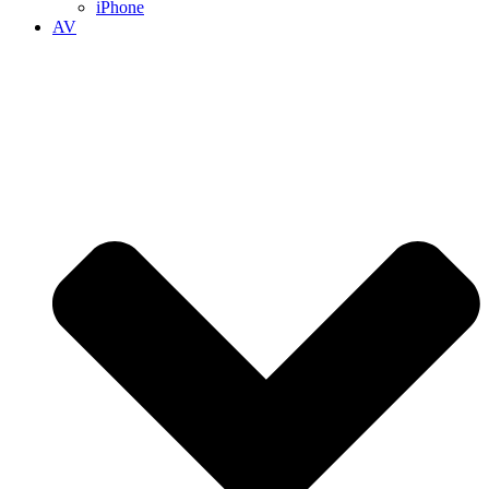
iPhone
AV