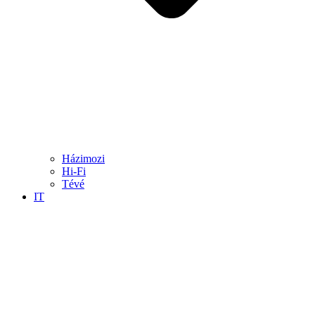
Házimozi
Hi-Fi
Tévé
IT