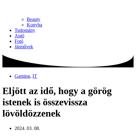
Beauty
Konyha
Tudomány
Autó
Fotó
Járművek
Gaming
,
IT
Eljött az idő, hogy a görög
istenek is összevissza
lövöldözzenek
2024. 03. 08.