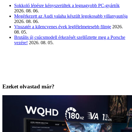
Sokkoló lépésre kényszerültek a legnagyobb PC-gyártók
2026. 08. 06.
Megérkezett az Audi valaha készült legokosabb villanyautója
2026. 08. 06.
Visszatér a kilencvenes évek legfélelmetesebb filmje
2026.
08. 05.
Brutális új csúcsmodell érkezését szellőztette meg a Porsche
vezére!
2026. 08. 05.
Ezeket olvastad már?