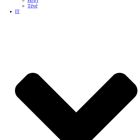
Hi-Fi
Tévé
IT