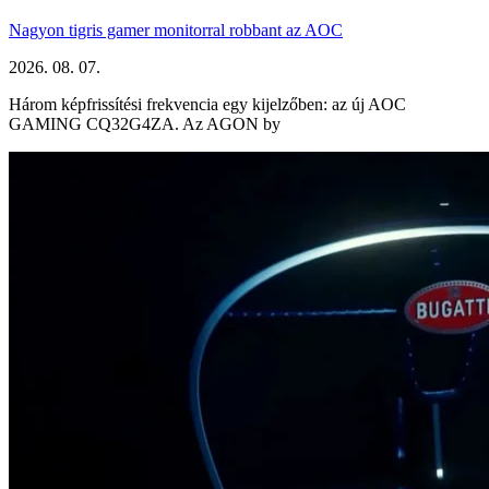
Nagyon tigris gamer monitorral robbant az AOC
2026. 08. 07.
Három képfrissítési frekvencia egy kijelzőben: az új AOC
GAMING CQ32G4ZA. Az AGON by