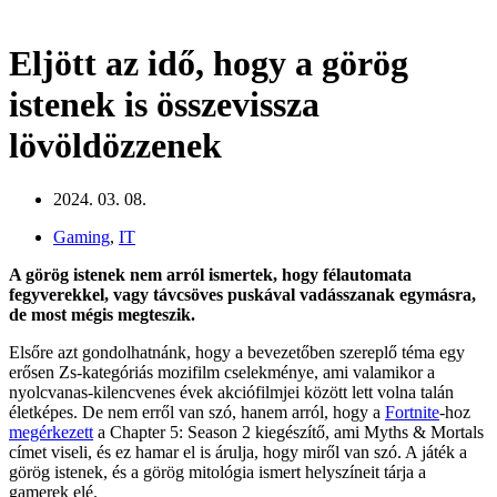
Eljött az idő, hogy a görög
istenek is összevissza
lövöldözzenek
2024. 03. 08.
Gaming
,
IT
A görög istenek nem arról ismertek, hogy félautomata
fegyverekkel, vagy távcsöves puskával vadásszanak egymásra,
de most mégis megteszik.
Elsőre azt gondolhatnánk, hogy a bevezetőben szereplő téma egy
erősen Zs-kategóriás mozifilm cselekménye, ami valamikor a
nyolcvanas-kilencvenes évek akciófilmjei között lett volna talán
életképes. De nem erről van szó, hanem arról, hogy a
Fortnite
-hoz
megérkezett
a Chapter 5: Season 2 kiegészítő, ami Myths & Mortals
címet viseli, és ez hamar el is árulja, hogy miről van szó. A játék a
görög istenek, és a görög mitológia ismert helyszíneit tárja a
gamerek elé.