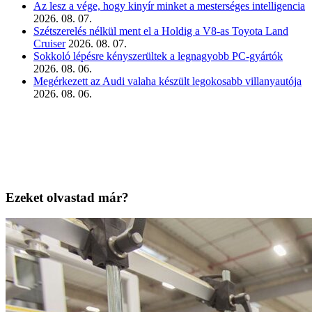
Az lesz a vége, hogy kinyír minket a mesterséges intelligencia
2026. 08. 07.
Szétszerelés nélkül ment el a Holdig a V8-as Toyota Land
Cruiser
2026. 08. 07.
Sokkoló lépésre kényszerültek a legnagyobb PC-gyártók
2026. 08. 06.
Megérkezett az Audi valaha készült legokosabb villanyautója
2026. 08. 06.
Ezeket olvastad már?