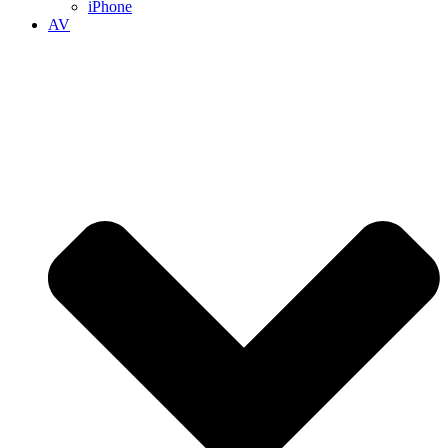
iPhone
AV