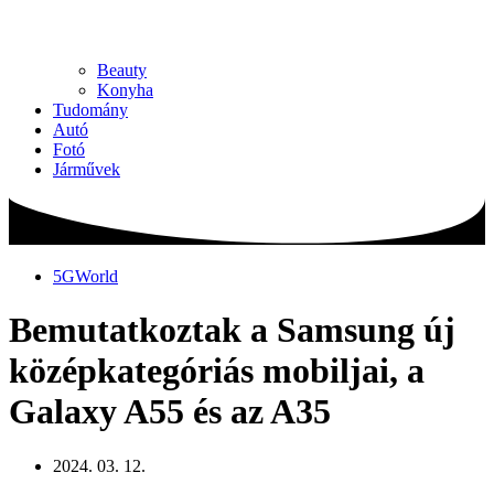
Beauty
Konyha
Tudomány
Autó
Fotó
Járművek
5GWorld
Bemutatkoztak a Samsung új
középkategóriás mobiljai, a
Galaxy A55 és az A35
2024. 03. 12.