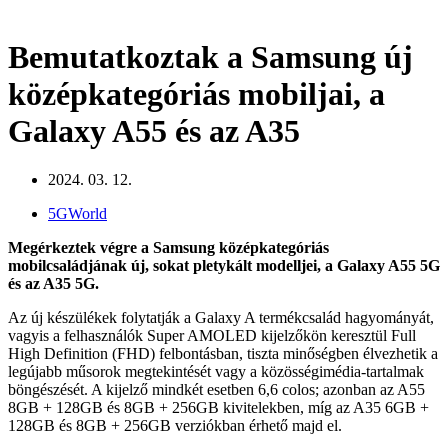
Bemutatkoztak a Samsung új
középkategóriás mobiljai, a
Galaxy A55 és az A35
2024. 03. 12.
5GWorld
Megérkeztek végre a Samsung középkategóriás
mobilcsaládjának új, sokat pletykált modelljei, a Galaxy A55 5G
és az A35 5G.
Az új készülékek folytatják a Galaxy A termékcsalád hagyományát,
vagyis a felhasználók Super AMOLED kijelzőkön keresztül Full
High Definition (FHD) felbontásban, tiszta minőségben élvezhetik a
legújabb műsorok megtekintését vagy a közösségimédia-tartalmak
böngészését. A kijelző mindkét esetben 6,6 colos; azonban az A55
8GB + 128GB és 8GB + 256GB kivitelekben, míg az A35 6GB +
128GB és 8GB + 256GB verziókban érhető majd el.