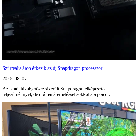
Szürreális áron érkezik az új Snapdragon processzor
2026. 08. 07.
Az ismét bivalyerősre sikerült Snapdragon elképesztő
teljesítménnyel, de drámai áremeléssel sokkolja a piacot.