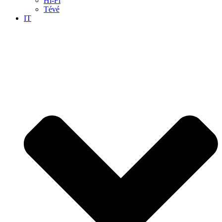
Hi-Fi
Tévé
IT