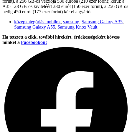
forint), a 256 GB-os verziója 530 euróba (210 ezer forint) kerül; a
A35 128 GB-os kiviteléért 380 eurót (150 ezer forint), a 256 GB-os
pedig 450 eurót (177 ezer forint) kér el a gyártó.
középkategóriás mobilok
,
samsung
,
Samsung Galaxy A35
,
Samsung Galaxy A55
,
Samsung Knox Vault
Ha tetszett a cikk, további hírekért, érdekességekért kövess
minket a
Facebookon!