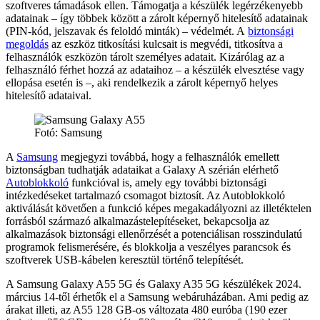
szoftveres támadások ellen. Támogatja a készülék legérzékenyebb
adatainak – így többek között a zárolt képernyő hitelesítő adatainak
(PIN-kód, jelszavak és feloldó minták) – védelmét. A
biztonsági
megoldás
az eszköz titkosítási kulcsait is megvédi, titkosítva a
felhasználók eszközön tárolt személyes adatait. Kizárólag az a
felhasználó férhet hozzá az adataihoz – a készülék elvesztése vagy
ellopása esetén is –, aki rendelkezik a zárolt képernyő helyes
hitelesítő adataival.
Fotó: Samsung
A
Samsung
megjegyzi továbbá, hogy a felhasználók emellett
biztonságban tudhatják adataikat a Galaxy A szérián elérhető
Autoblokkoló
funkcióval is, amely egy további biztonsági
intézkedéseket tartalmazó csomagot biztosít. Az Autoblokkoló
aktiválását követően a funkció képes megakadályozni az illetéktelen
forrásból származó alkalmazástelepítéseket, bekapcsolja az
alkalmazások biztonsági ellenőrzését a potenciálisan rosszindulatú
programok felismerésére, és blokkolja a veszélyes parancsok és
szoftverek USB-kábelen keresztül történő telepítését.
A Samsung Galaxy A55 5G és Galaxy A35 5G készülékek 2024.
március 14-től érhetők el a Samsung webáruházában. Ami pedig az
árakat illeti, az A55 128 GB-os változata 480 euróba (190 ezer