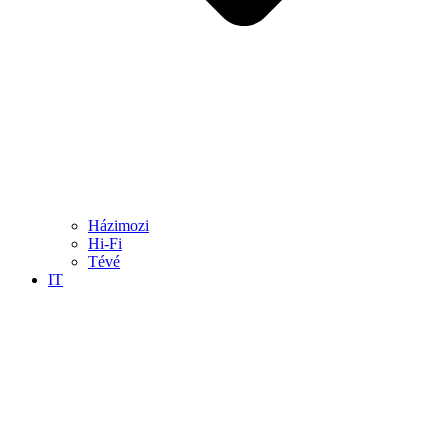
Házimozi
Hi-Fi
Tévé
IT