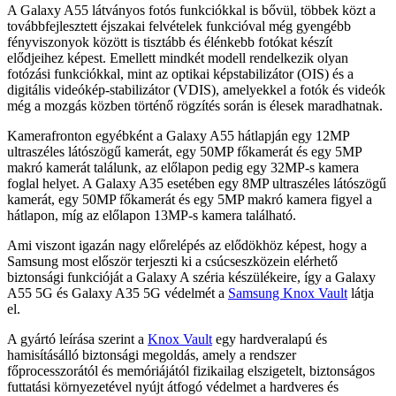
A Galaxy A55 látványos fotós funkciókkal is bővül, többek közt a
továbbfejlesztett éjszakai felvételek funkcióval még gyengébb
fényviszonyok között is tisztább és élénkebb fotókat készít
elődjeihez képest. Emellett mindkét modell rendelkezik olyan
fotózási funkciókkal, mint az optikai képstabilizátor (OIS) és a
digitális videókép-stabilizátor (VDIS), amelyekkel a fotók és videók
még a mozgás közben történő rögzítés során is élesek maradhatnak.
Kamerafronton egyébként a Galaxy A55 hátlapján egy 12MP
ultraszéles látószögű kamerát, egy 50MP főkamerát és egy 5MP
makró kamerát találunk, az előlapon pedig egy 32MP-s kamera
foglal helyet. A Galaxy A35 esetében egy 8MP ultraszéles látószögű
kamerát, egy 50MP főkamerát és egy 5MP makró kamera figyel a
hátlapon, míg az előlapon 13MP-s kamera található.
Ami viszont igazán nagy előrelépés az elődökhöz képest, hogy a
Samsung most először terjeszti ki a csúcseszközein elérhető
biztonsági funkcióját a Galaxy A széria készülékeire, így a Galaxy
A55 5G és Galaxy A35 5G védelmét a
Samsung Knox Vault
látja
el.
A gyártó leírása szerint a
Knox Vault
egy hardveralapú és
hamisításálló biztonsági megoldás, amely a rendszer
főprocesszorától és memóriájától fizikailag elszigetelt, biztonságos
futtatási környezetével nyújt átfogó védelmet a hardveres és