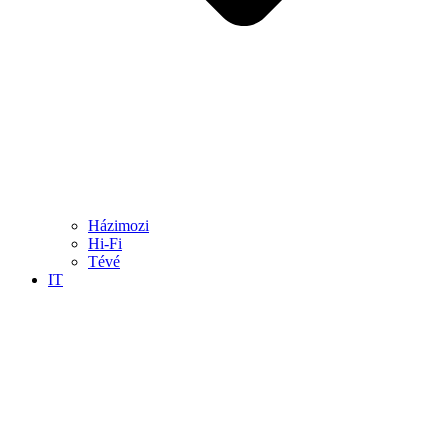
Házimozi
Hi-Fi
Tévé
IT