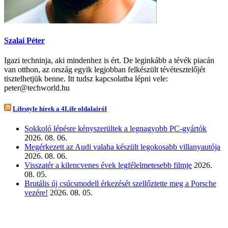
Szalai Péter
Igazi techninja, aki mindenhez is ért. De leginkább a tévék piacán
van otthon, az ország egyik legjobban felkészült tévétesztelőjét
tisztelhetjük benne. Itt tudsz kapcsolatba lépni vele:
peter@techworld.hu
Lifestyle hírek a 4Life oldalairól
Sokkoló lépésre kényszerültek a legnagyobb PC-gyártók
2026. 08. 06.
Megérkezett az Audi valaha készült legokosabb villanyautója
2026. 08. 06.
Visszatér a kilencvenes évek legfélelmetesebb filmje
2026.
08. 05.
Brutális új csúcsmodell érkezését szellőztette meg a Porsche
vezére!
2026. 08. 05.