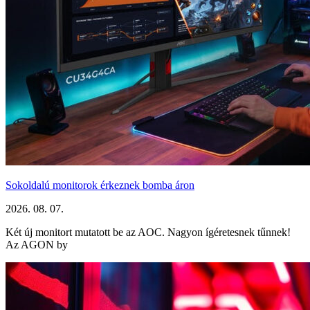
Sokoldalú monitorok érkeznek bomba áron
2026. 08. 07.
Két új monitort mutatott be az AOC. Nagyon ígéretesnek tűnnek!
Az AGON by