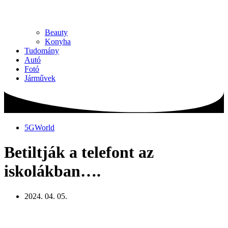
Beauty
Konyha
Tudomány
Autó
Fotó
Járművek
5GWorld
Betiltják a telefont az
iskolákban….
2024. 04. 05.