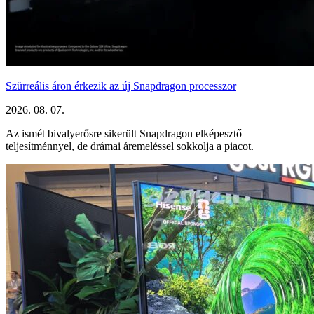
Szürreális áron érkezik az új Snapdragon processzor
2026. 08. 07.
Az ismét bivalyerősre sikerült Snapdragon elképesztő
teljesítménnyel, de drámai áremeléssel sokkolja a piacot.