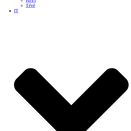
Hi-Fi
Tévé
IT