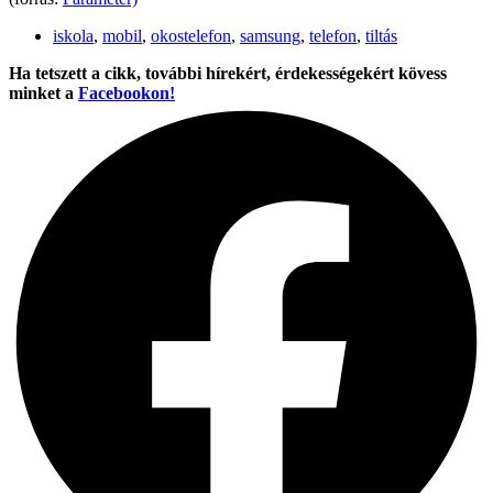
iskola
,
mobil
,
okostelefon
,
samsung
,
telefon
,
tiltás
Ha tetszett a cikk, további hírekért, érdekességekért kövess
minket a
Facebookon!