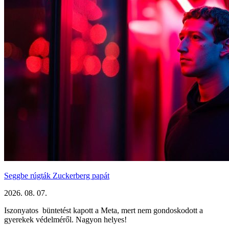
Seggbe rúgták Zuckerberg papát
2026. 08. 07.
Iszonyatos büntetést kapott a Meta, mert nem gondoskodott a
gyerekek védelméről. Nagyon helyes!