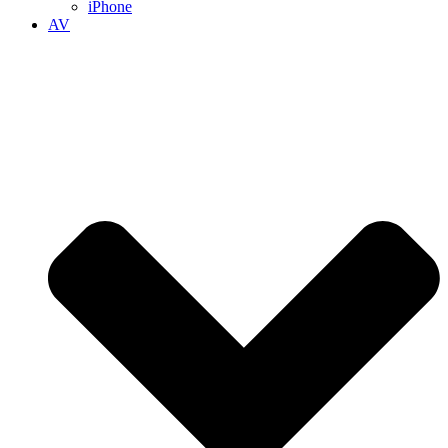
iPhone
AV