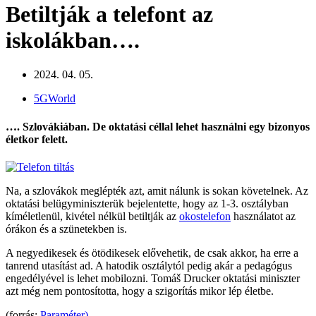
Betiltják a telefont az
iskolákban….
2024. 04. 05.
5GWorld
…. Szlovákiában. De oktatási céllal lehet használni egy bizonyos
életkor felett.
Na, a szlovákok meglépték azt, amit nálunk is sokan követelnek. Az
oktatási belügyminiszterük bejelentette, hogy az 1-3. osztályban
kíméletlenül, kivétel nélkül betiltják az
okostelefon
használatot az
órákon és a szünetekben is.
A negyedikesek és ötödikesek elővehetik, de csak akkor, ha erre a
tanrend utasítást ad. A hatodik osztálytól pedig akár a pedagógus
engedélyével is lehet mobilozni. Tomáš Drucker oktatási miniszter
azt még nem pontosította, hogy a szigorítás mikor lép életbe.
(forrás:
Paraméter)