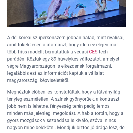
A dél-koreai szuperkonszern jobban halad, mint riválisai,
amit tökéletesen alátámaszt, hogy idén év elején már
több friss modellt bemutattak a vegasi
CES
tech
parádén. Köztük egy 89 hüvelykes változatot, amelyet
végre Magyarországon is elkezdenek forgalmazni,
legalábbis ezt az információt kaptuk a vállalat
magyarországi képviseletétől.
Megnéztük élőben, és konstatáltuk, hogy a látványilág
tényleg eszméletlen. A színek gyönyörűek, a kontraszt
jobb nem is lehetne, fényesség terén pedig lemos
minden más jelenlegi megoldást. A hab a tortán, hogy a
gyors mozgások visszaadása is kiváló, szóval nincs
nagyon mibe belekötni. Mondjuk biztos jó drága lesz, de