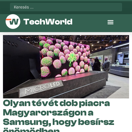
Olyan tévét dob piacra
Magyarországon a
Samsung, hogy besírsz
örömödben