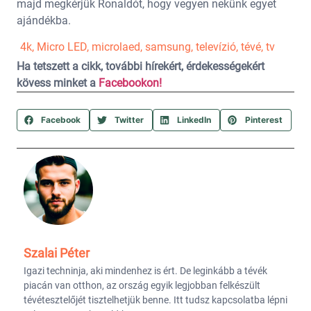
majd megkérjük Ronaldót, hogy vegyen nekünk egyet
ajándékba.
4k
,
Micro LED
,
microlaed
,
samsung
,
televízió
,
tévé
,
tv
Ha tetszett a cikk, további hírekért, érdekességekért
kövess minket a
Facebookon!
Facebook
Twitter
LinkedIn
Pinterest
Szalai Péter
Igazi techninja, aki mindenhez is ért. De leginkább a tévék
piacán van otthon, az ország egyik legjobban felkészült
tévétesztelőjét tisztelhetjük benne. Itt tudsz kapcsolatba lépni