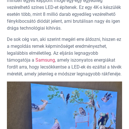
minden egyes képpont mögé egy-egy egyedileg
vezérelhető színes LED-et építenek. Ez egy 4K-s készülék
esetén több, mint 8 millió darab egyedileg vezérelhető
fénykibocsátó diódát jelent, ami brutálisan nagy és igen
drága technológiai kihívás.
De sok cég van, aki szerint megéri erre áldozni, hiszen ez
a megoldás remek képminőséget eredményezhet,
legalábbis elméletileg. Az eljárás legnagyobb
támogatója a
Samsung
, amely iszonyatos energiákat
fordít arra, hogy lecsökkentse a LED-ek és ezáltal a tévék
méretét, amely jelenleg e módszer legnagyobb rákfenéje.