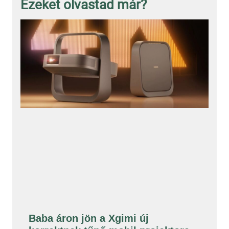
Ezeket olvastad már?
Baba áron jön a Xgimi új