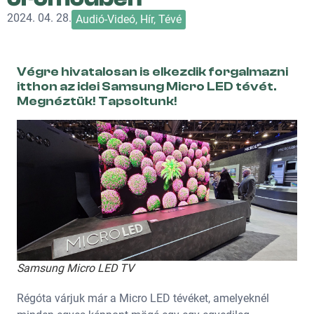
2024. 04. 28.
Audió-Videó
,
Hír
,
Tévé
Végre hivatalosan is elkezdik forgalmazni
itthon az idei Samsung Micro LED tévét.
Megnéztük! Tapsoltunk!
Samsung Micro LED TV
Régóta várjuk már a Micro LED tévéket, amelyeknél