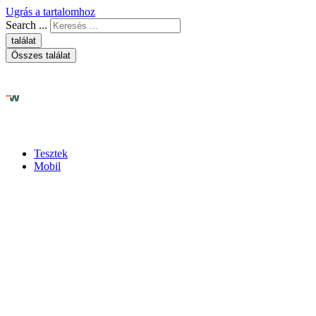
Ugrás a tartalomhoz
Search ...
találat
Összes találat
Tesztek
Mobil