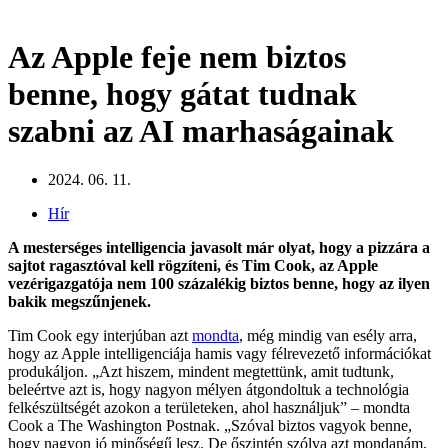
Az Apple feje nem biztos
benne, hogy gátat tudnak
szabni az AI marhaságainak
2024. 06. 11.
Hír
A mesterséges intelligencia javasolt már olyat, hogy a pizzára a
sajtot ragasztóval kell rögzíteni, és Tim Cook, az Apple
vezérigazgatója nem 100 százalékig biztos benne, hogy az ilyen
bakik megszűnjenek.
Tim Cook egy interjúban azt
mondta
, még mindig van esély arra,
hogy az Apple intelligenciája hamis vagy félrevezető információkat
produkáljon. „Azt hiszem, mindent megtettünk, amit tudtunk,
beleértve azt is, hogy nagyon mélyen átgondoltuk a technológia
felkészültségét azokon a területeken, ahol használjuk” – mondta
Cook a The Washington Postnak. „Szóval biztos vagyok benne,
hogy nagyon jó minőségű lesz. De őszintén szólva azt mondanám,