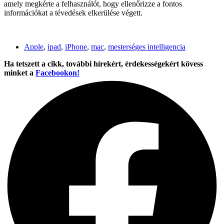
amely megkérte a felhasználót, hogy ellenőrizze a fontos
információkat a tévedések elkerülése végett.
Apple
,
ipad
,
iPhone
,
mac
,
mesterséges intelligencia
Ha tetszett a cikk, további hírekért, érdekességekért kövess
minket a
Facebookon!