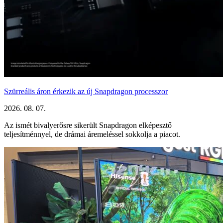
Szürreális áron érkezik az új Snapdragon processzor
2026. 08. 07.
Az ismét bivalyerősre sikerült Snapdragon elképesztő
teljesítménnyel, de drámai áremeléssel sokkolja a piacot.