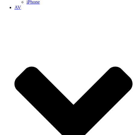
iPhone
AV