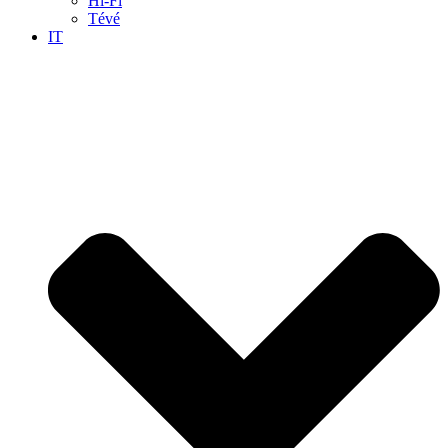
Hi-Fi
Tévé
IT