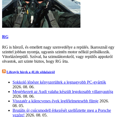
RG
RG is hírező, és emellett nagy szenvedélye a repülés. Ikarosznál egy
szinttel jobban nyomja, ugyanis szintén motor nélkül próbálkozik.
Vitorlázórepülő. Szóval, ha szimulátorokról, vagy repülős appokról
olvastok, azt szinte biztos, hogy RG írta.
Lifestyle hírek a 4Life oldalairól
Sokkoló lépésre kényszerültek a legnagyobb PC-gyártók
2026. 08. 06.
Megérkezett az Audi valaha készült legokosabb villanyautója
2026. 08. 06.
Visszatér a kilencvenes évek legfélelmetesebb filmje
2026.
08. 05.
Brutális új csúcsmodell érkezését szellőztette meg a Porsche
vezére!
2026. 08. 05.