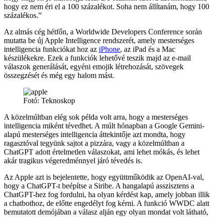
hogy ez nem éri el a 100 százalékot. Soha nem állítanám, hogy 100
százalékos.”
Az almás cég hétfőn, a Worldwide Developers Conference során
mutatta be új Apple Intelligence rendszerét, amely mesterséges
intelligencia funkciókat hoz az
iPhone
, az iPad és a Mac
készülékekre. Ezek a funkciók lehetővé teszik majd az e-mail
válaszok generálását, egyéni emojik létrehozását, szövegek
összegzését és még egy halom mást.
Fotó: Teknoskop
A közelmúltban elég sok példa volt arra, hogy a mesterséges
intelligencia miként tévedhet. A múlt hónapban a Google Gemini-
alapú mesterséges intelligencia áttekintője azt mondta, hogy
ragasztóval tegyünk sajtot a pizzára, vagy a közelmúltban a
ChatGPT adott értelmetlen válaszokat, ami lehet mókás, és lehet
akár tragikus végeredménnyel járó tévedés is.
Az Apple azt is bejelentette, hogy együttműködik az OpenAI-val,
hogy a ChatGPT-t beépítse a Siribe. A hangalapú asszisztens a
ChatGPT-hez fog fordulni, ha olyan kérdést kap, amely jobban illik
a chatbothoz, de előtte engedélyt fog kérni. A funkció WWDC alatt
bemutatott demójában a válasz alján egy olyan mondat volt látható,