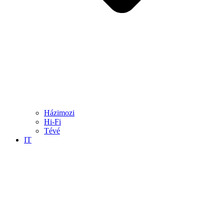
Házimozi
Hi-Fi
Tévé
IT