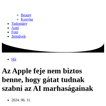
Beauty
Konyha
Tudomány
Autó
Fotó
Járművek
Hír
Az Apple feje nem biztos
benne, hogy gátat tudnak
szabni az AI marhaságainak
2024. 06. 11.