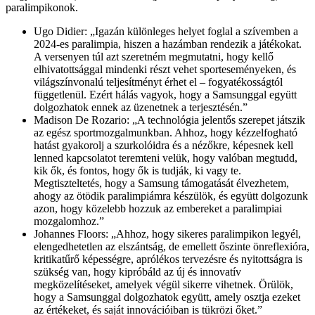
paralimpikonok.
Ugo Didier: „Igazán különleges helyet foglal a szívemben a
2024-es paralimpia, hiszen a hazámban rendezik a játékokat.
A versenyen túl azt szeretném megmutatni, hogy kellő
elhivatottsággal mindenki részt vehet sporteseményeken, és
világszínvonalú teljesítményt érhet el – fogyatékosságtól
függetlenül. Ezért hálás vagyok, hogy a Samsunggal együtt
dolgozhatok ennek az üzenetnek a terjesztésén.”
Madison De Rozario: „A technológia jelentős szerepet játszik
az egész sportmozgalmunkban. Ahhoz, hogy kézzelfogható
hatást gyakorolj a szurkolóidra és a nézőkre, képesnek kell
lenned kapcsolatot teremteni velük, hogy valóban megtudd,
kik ők, és fontos, hogy ők is tudják, ki vagy te.
Megtiszteltetés, hogy a Samsung támogatását élvezhetem,
ahogy az ötödik paralimpiámra készülök, és együtt dolgozunk
azon, hogy közelebb hozzuk az embereket a paralimpiai
mozgalomhoz.”
Johannes Floors: „Ahhoz, hogy sikeres paralimpikon legyél,
elengedhetetlen az elszántság, de emellett őszinte önreflexióra,
kritikatűrő képességre, aprólékos tervezésre és nyitottságra is
szükség van, hogy kipróbáld az új és innovatív
megközelítéseket, amelyek végül sikerre vihetnek. Örülök,
hogy a Samsunggal dolgozhatok együtt, amely osztja ezeket
az értékeket, és saját innovációiban is tükrözi őket.”