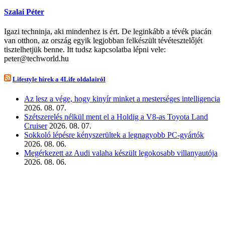
Szalai Péter
Igazi techninja, aki mindenhez is ért. De leginkább a tévék piacán
van otthon, az ország egyik legjobban felkészült tévétesztelőjét
tisztelhetjük benne. Itt tudsz kapcsolatba lépni vele:
peter@techworld.hu
Lifestyle hírek a 4Life oldalairól
Az lesz a vége, hogy kinyír minket a mesterséges intelligencia
2026. 08. 07.
Szétszerelés nélkül ment el a Holdig a V8-as Toyota Land
Cruiser
2026. 08. 07.
Sokkoló lépésre kényszerültek a legnagyobb PC-gyártók
2026. 08. 06.
Megérkezett az Audi valaha készült legokosabb villanyautója
2026. 08. 06.