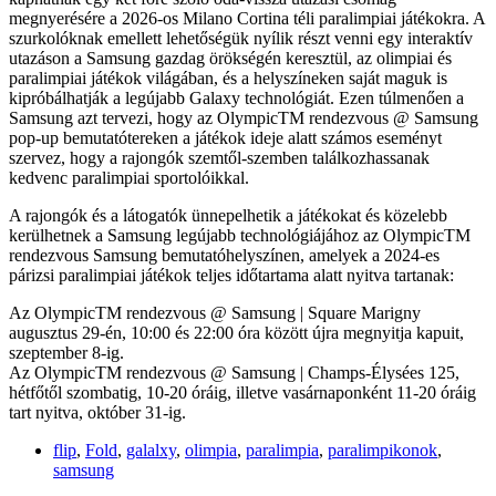
megnyerésére a 2026-os Milano Cortina téli paralimpiai játékokra. A
szurkolóknak emellett lehetőségük nyílik részt venni egy interaktív
utazáson a Samsung gazdag örökségén keresztül, az olimpiai és
paralimpiai játékok világában, és a helyszíneken saját maguk is
kipróbálhatják a legújabb Galaxy technológiát. Ezen túlmenően a
Samsung azt tervezi, hogy az OlympicTM rendezvous @ Samsung
pop-up bemutatótereken a játékok ideje alatt számos eseményt
szervez, hogy a rajongók szemtől-szemben találkozhassanak
kedvenc paralimpiai sportolóikkal.
A rajongók és a látogatók ünnepelhetik a játékokat és közelebb
kerülhetnek a Samsung legújabb technológiájához az OlympicTM
rendezvous Samsung bemutatóhelyszínen, amelyek a 2024-es
párizsi paralimpiai játékok teljes időtartama alatt nyitva tartanak:
Az OlympicTM rendezvous @ Samsung | Square Marigny
augusztus 29-én, 10:00 és 22:00 óra között újra megnyitja kapuit,
szeptember 8-ig.
Az OlympicTM rendezvous @ Samsung | Champs-Élysées 125,
hétfőtől szombatig, 10-20 óráig, illetve vasárnaponként 11-20 óráig
tart nyitva, október 31-ig.
flip
,
Fold
,
galalxy
,
olimpia
,
paralimpia
,
paralimpikonok
,
samsung