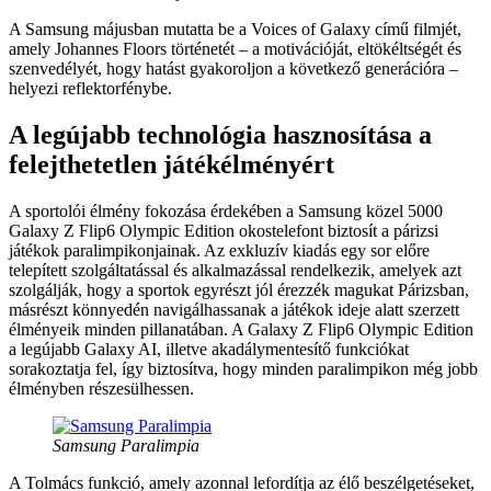
A Samsung májusban mutatta be a Voices of Galaxy című filmjét,
amely Johannes Floors történetét – a motivációját, eltökéltségét és
szenvedélyét, hogy hatást gyakoroljon a következő generációra –
helyezi reflektorfénybe.
A legújabb technológia hasznosítása a
felejthetetlen játékélményért
A sportolói élmény fokozása érdekében a Samsung közel 5000
Galaxy Z Flip6 Olympic Edition okostelefont biztosít a párizsi
játékok paralimpikonjainak. Az exkluzív kiadás egy sor előre
telepített szolgáltatással és alkalmazással rendelkezik, amelyek azt
szolgálják, hogy a sportok egyrészt jól érezzék magukat Párizsban,
másrészt könnyedén navigálhassanak a játékok ideje alatt szerzett
élményeik minden pillanatában. A Galaxy Z Flip6 Olympic Edition
a legújabb Galaxy AI, illetve akadálymentesítő funkciókat
sorakoztatja fel, így biztosítva, hogy minden paralimpikon még jobb
élményben részesülhessen.
Samsung Paralimpia
A Tolmács funkció, amely azonnal lefordítja az élő beszélgetéseket,