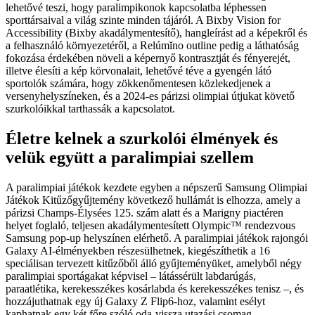
lehetővé teszi, hogy paralimpikonok kapcsolatba léphessen
sporttársaival a világ szinte minden tájáról. A Bixby Vision for
Accessibility (Bixby akadálymentesítő), hangleírást ad a képekről és
a felhasználó környezetéről, a Relúmĭno outline pedig a láthatóság
fokozása érdekében növeli a képernyő kontrasztját és fényerejét,
illetve élesíti a kép körvonalait, lehetővé téve a gyengén látó
sportolók számára, hogy zökkenőmentesen közlekedjenek a
versenyhelyszíneken, és a 2024-es párizsi olimpiai útjukat követő
szurkolóikkal tarthassák a kapcsolatot.
Életre kelnek a szurkolói élmények és
velük együtt a paralimpiai szellem
A paralimpiai játékok kezdete egyben a népszerű Samsung Olimpiai
Játékok Kitűzőgyűjtemény következő hullámát is elhozza, amely a
párizsi Champs-Élysées 125. szám alatt és a Marigny piactéren
helyet foglaló, teljesen akadálymentesített Olympic™ rendezvous
Samsung pop-up helyszínen elérhető. A paralimpiai játékok rajongói
Galaxy AI-élményekben részesülhetnek, kiegészíthetik a 16
speciálisan tervezett kitűzőből álló gyűjteményüket, amelyből négy
paralimpiai sportágakat képvisel – látássérült labdarúgás,
paraatlétika, kerekesszékes kosárlabda és kerekesszékes tenisz –, és
hozzájuthatnak egy új Galaxy Z Flip6-hoz, valamint esélyt
kaphatnak egy két főre szóló oda-vissza utazási csomag