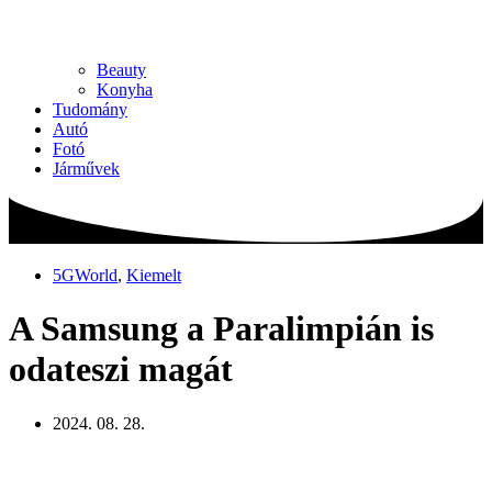
Beauty
Konyha
Tudomány
Autó
Fotó
Járművek
5GWorld
,
Kiemelt
A Samsung a Paralimpián is
odateszi magát
2024. 08. 28.