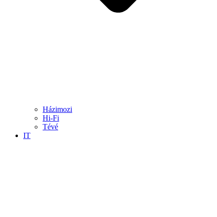
Házimozi
Hi-Fi
Tévé
IT