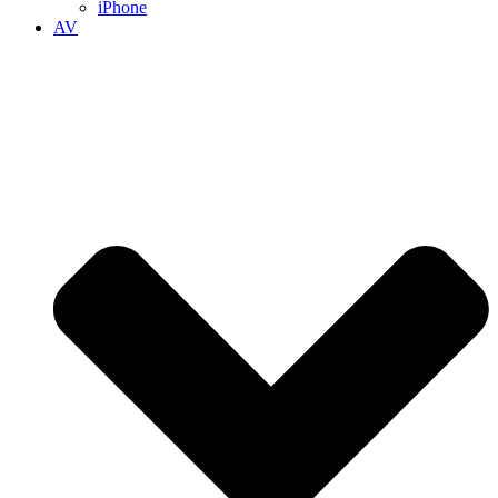
iPhone
AV