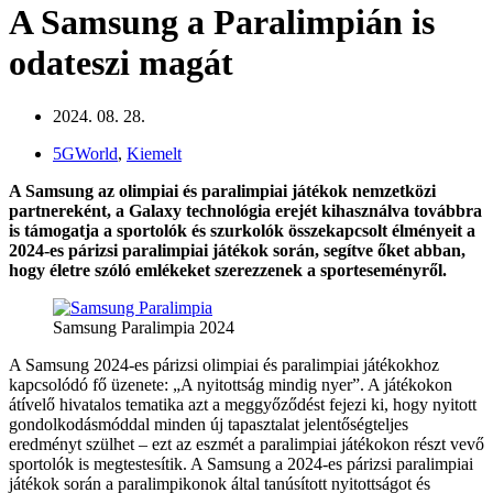
A Samsung a Paralimpián is
odateszi magát
2024. 08. 28.
5GWorld
,
Kiemelt
A Samsung az olimpiai és paralimpiai játékok nemzetközi
partnereként, a Galaxy technológia erejét kihasználva továbbra
is támogatja a sportolók és szurkolók összekapcsolt élményeit a
2024-es párizsi paralimpiai játékok során, segítve őket abban,
hogy életre szóló emlékeket szerezzenek a sporteseményről.
Samsung Paralimpia 2024
A Samsung 2024-es párizsi olimpiai és paralimpiai játékokhoz
kapcsolódó fő üzenete: „A nyitottság mindig nyer”. A játékokon
átívelő hivatalos tematika azt a meggyőződést fejezi ki, hogy nyitott
gondolkodásmóddal minden új tapasztalat jelentőségteljes
eredményt szülhet – ezt az eszmét a paralimpiai játékokon részt vevő
sportolók is megtestesítik. A Samsung a 2024-es párizsi paralimpiai
játékok során a paralimpikonok által tanúsított nyitottságot és