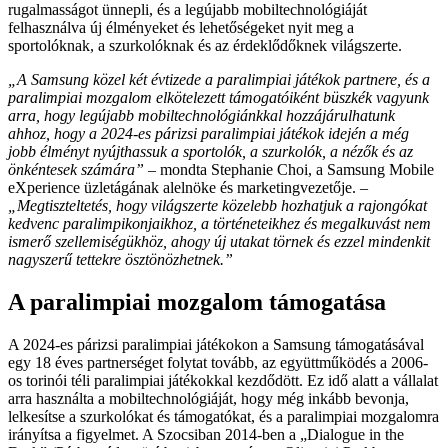
rugalmasságot ünnepli, és a legújabb mobiltechnológiáját
felhasználva új élményeket és lehetőségeket nyit meg a
sportolóknak, a szurkolóknak és az érdeklődőknek világszerte.
„A Samsung közel két évtizede a paralimpiai játékok partnere, és a
paralimpiai mozgalom elkötelezett támogatóiként büszkék vagyunk
arra, hogy legújabb mobiltechnológiánkkal hozzájárulhatunk
ahhoz, hogy a 2024-es párizsi paralimpiai játékok idején a még
jobb élményt nyújthassuk a sportolók, a szurkolók, a nézők és az
önkéntesek számára”
– mondta Stephanie Choi, a Samsung Mobile
eXperience üzletágának alelnöke és marketingvezetője. –
„Megtiszteltetés, hogy világszerte közelebb hozhatjuk a rajongókat
kedvenc paralimpikonjaikhoz, a történeteikhez és megalkuvást nem
ismerő szellemiségükhöz, ahogy új utakat törnek és ezzel mindenkit
nagyszerű tettekre ösztönözhetnek.”
A paralimpiai mozgalom támogatása
A 2024-es párizsi paralimpiai játékokon a Samsung támogatásával
egy 18 éves partnerséget folytat tovább, az együttműködés a 2006-
os torinói téli paralimpiai játékokkal kezdődött. Ez idő alatt a vállalat
arra használta a mobiltechnológiáját, hogy még inkább bevonja,
lelkesítse a szurkolókat és támogatókat, és a paralimpiai mozgalomra
irányítsa a figyelmet. A Szocsiban 2014-ben a „Dialogue in the