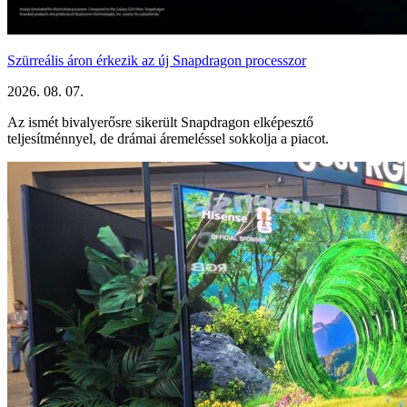
Szürreális áron érkezik az új Snapdragon processzor
2026. 08. 07.
Az ismét bivalyerősre sikerült Snapdragon elképesztő
teljesítménnyel, de drámai áremeléssel sokkolja a piacot.