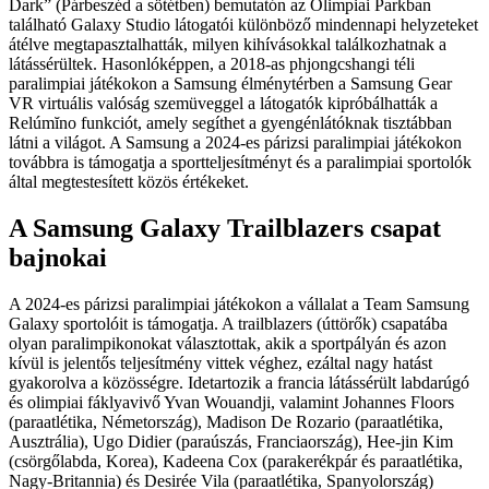
Dark” (Párbeszéd a sötétben) bemutatón az Olimpiai Parkban
található Galaxy Studio látogatói különböző mindennapi helyzeteket
átélve megtapasztalhatták, milyen kihívásokkal találkozhatnak a
látássérültek. Hasonlóképpen, a 2018-as phjongcshangi téli
paralimpiai játékokon a Samsung élménytérben a Samsung Gear
VR virtuális valóság szemüveggel a látogatók kipróbálhatták a
Relúmĭno funkciót, amely segíthet a gyengénlátóknak tisztábban
látni a világot. A Samsung a 2024-es párizsi paralimpiai játékokon
továbbra is támogatja a sportteljesítményt és a paralimpiai sportolók
által megtestesített közös értékeket.
A Samsung Galaxy Trailblazers csapat
bajnokai
A 2024-es párizsi paralimpiai játékokon a vállalat a Team Samsung
Galaxy sportolóit is támogatja. A trailblazers (úttörők) csapatába
olyan paralimpikonokat választottak, akik a sportpályán és azon
kívül is jelentős teljesítmény vittek véghez, ezáltal nagy hatást
gyakorolva a közösségre. Idetartozik a francia látássérült labdarúgó
és olimpiai fáklyavivő Yvan Wouandji, valamint Johannes Floors
(paraatlétika, Németország), Madison De Rozario (paraatlétika,
Ausztrália), Ugo Didier (paraúszás, Franciaország), Hee-jin Kim
(csörgőlabda, Korea), Kadeena Cox (parakerékpár és paraatlétika,
Nagy-Britannia) és Desirée Vila (paraatlétika, Spanyolország)