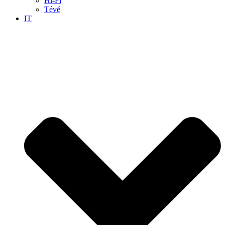
Hi-Fi
Tévé
IT