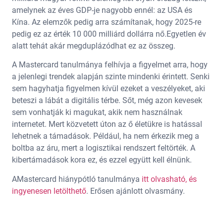
amelynek az éves GDP-je nagyobb ennél: az USA és
Kína. Az elemzők pedig arra számítanak, hogy 2025-re
pedig ez az érték 10 000 milliárd dollárra nő.Egyetlen év
alatt tehát akár megduplázódhat ez az összeg.
A Mastercard tanulmánya felhívja a figyelmet arra, hogy
a jelenlegi trendek alapján szinte mindenki érintett. Senki
sem hagyhatja figyelmen kívül ezeket a veszélyeket, aki
beteszi a lábát a digitális térbe. Sőt, még azon kevesek
sem vonhatják ki magukat, akik nem használnak
internetet. Mert közvetett úton az ő életükre is hatással
lehetnek a támadások. Például, ha nem érkezik meg a
boltba az áru, mert a logisztikai rendszert feltörték. A
kibertámadások kora ez, és ezzel együtt kell élnünk.
AMastercard hiánypótló tanulmánya
itt olvasható, és
ingyenesen letölthető
. Erősen ajánlott olvasmány.