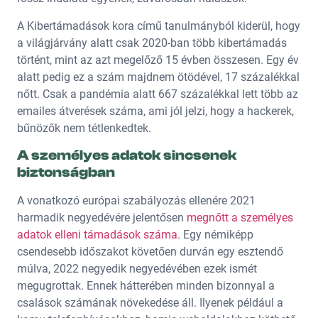
A Kibertámadások kora című tanulmányból kiderül, hogy
a világjárvány alatt csak 2020-ban több kibertámadás
történt, mint az azt megelőző 15 évben összesen. Egy év
alatt pedig ez a szám majdnem ötödével, 17 százalékkal
nőtt. Csak a pandémia alatt 667 százalékkal lett több az
emailes átverések száma, ami jól jelzi, hogy a hackerek,
bűnözők nem tétlenkedtek.
A személyes adatok sincsenek
biztonságban
A vonatkozó európai szabályozás ellenére 2021
harmadik negyedévére jelentősen
megnőtt a személyes
adatok elleni támadások száma
. Egy némiképp
csendesebb időszakot követően durván egy esztendő
múlva, 2022 negyedik negyedévében ezek ismét
megugrottak. Ennek hátterében minden bizonnyal a
csalások számának növekedése áll. Ilyenek például a