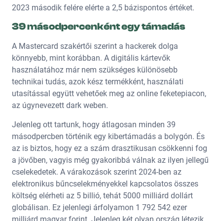
2023 második felére elérte a 2,5 bázispontos értéket.
39 másodpercenként egy támadás
A Mastercard szakértői szerint a hackerek dolga
könnyebb, mint korábban. A digitális kártevők
használatához már nem szükséges különösebb
technikai tudás, azok kész termékként, használati
utasítással együtt vehetőek meg az online feketepiacon,
az úgynevezett dark weben.
Jelenleg ott tartunk, hogy átlagosan minden 39
másodpercben történik egy kibertámadás a bolygón. És
az is biztos, hogy ez a szám drasztikusan csökkenni fog
a jövőben, vagyis még gyakoribbá válnak az ilyen jellegű
cselekedetek. A várakozások szerint 2024-ben az
elektronikus bűncselekményekkel kapcsolatos összes
költség elérheti az 5 billió, tehát 5000 milliárd dollárt
globálisan. Ez jelenlegi árfolyamon 1 792 542 ezer
milliárd magyar forint. Jelenleg két olyan ország létezik,