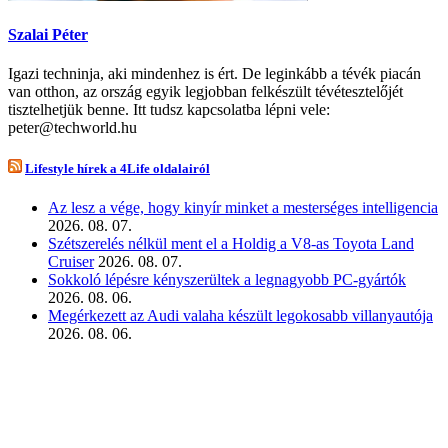
Szalai Péter
Igazi techninja, aki mindenhez is ért. De leginkább a tévék piacán
van otthon, az ország egyik legjobban felkészült tévétesztelőjét
tisztelhetjük benne. Itt tudsz kapcsolatba lépni vele:
peter@techworld.hu
Lifestyle hírek a 4Life oldalairól
Az lesz a vége, hogy kinyír minket a mesterséges intelligencia
2026. 08. 07.
Szétszerelés nélkül ment el a Holdig a V8-as Toyota Land
Cruiser
2026. 08. 07.
Sokkoló lépésre kényszerültek a legnagyobb PC-gyártók
2026. 08. 06.
Megérkezett az Audi valaha készült legokosabb villanyautója
2026. 08. 06.