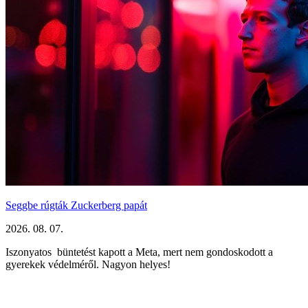
Seggbe rúgták Zuckerberg papát
2026. 08. 07.
Iszonyatos büntetést kapott a Meta, mert nem gondoskodott a
gyerekek védelméről. Nagyon helyes!