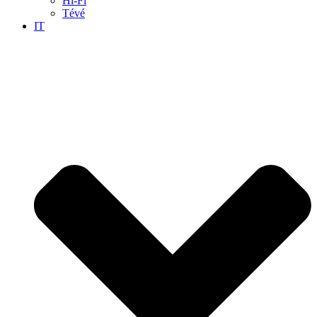
Hi-Fi
Tévé
IT