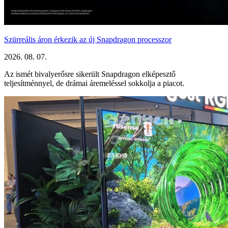
Szürreális áron érkezik az új Snapdragon processzor
2026. 08. 07.
Az ismét bivalyerősre sikerült Snapdragon elképesztő
teljesítménnyel, de drámai áremeléssel sokkolja a piacot.