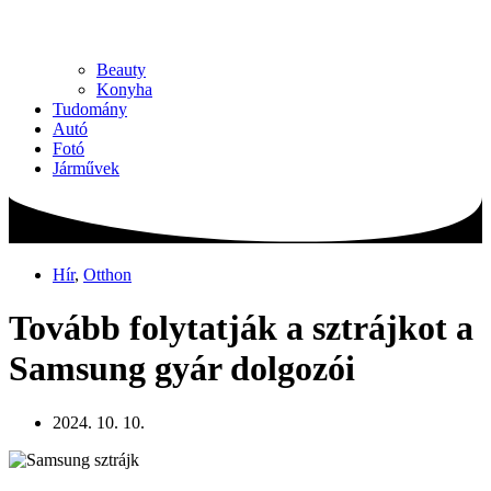
Beauty
Konyha
Tudomány
Autó
Fotó
Járművek
Hír
,
Otthon
Tovább folytatják a sztrájkot a
Samsung gyár dolgozói
2024. 10. 10.