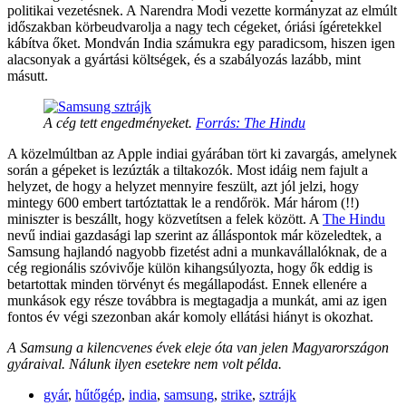
politikai vezetésnek. A Narendra Modi vezette kormányzat az elmúlt
időszakban körbeudvarolja a nagy tech cégeket, óriási ígéretekkel
kábítva őket. Mondván India számukra egy paradicsom, hiszen igen
alacsonyak a gyártási költségek, és a szabályozás lazább, mint
másutt.
A cég tett engedményeket.
Forrás: The Hindu
A közelmúltban az Apple indiai gyárában tört ki zavargás, amelynek
során a gépeket is lezúzták a tiltakozók. Most idáig nem fajult a
helyzet, de hogy a helyzet mennyire feszült, azt jól jelzi, hogy
mintegy 600 embert tartóztattak le a rendőrök. Már három (!!)
miniszter is beszállt, hogy közvetítsen a felek között. A
The Hindu
nevű indiai gazdasági lap szerint az álláspontok már közeledtek, a
Samsung hajlandó nagyobb fizetést adni a munkavállalóknak, de a
cég regionális szóvivője külön kihangsúlyozta, hogy ők eddig is
betartottak minden törvényt és megállapodást. Ennek ellenére a
munkások egy része továbbra is megtagadja a munkát, ami az igen
fontos év végi szezonban akár komoly ellátási hiányt is okozhat.
A Samsung a kilencvenes évek eleje óta van jelen Magyarországon
gyáraival. Nálunk ilyen esetekre nem volt példa.
gyár
,
hűtőgép
,
india
,
samsung
,
strike
,
sztrájk