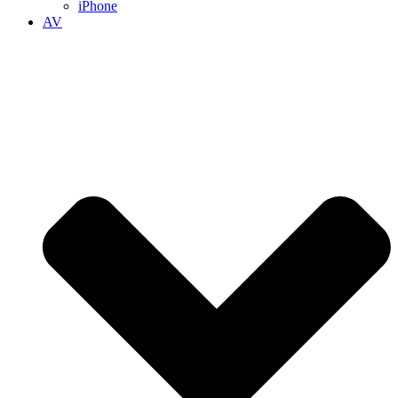
iPhone
AV