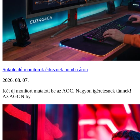
Sokoldalú monitorok érkeznek bomba áron
2026. 08. 07.
Két új monitort mutatott be az AOC. Nagyon ígéretesnek tűnnek!
Az AGON by