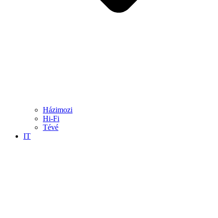
Házimozi
Hi-Fi
Tévé
IT