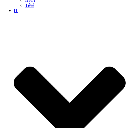
Hi-Fi
Tévé
IT