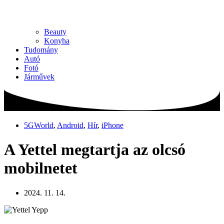
Beauty
Konyha
Tudomány
Autó
Fotó
Járművek
5GWorld
,
Android
,
Hír
,
iPhone
A Yettel megtartja az olcsó
mobilnetet
2024. 11. 14.