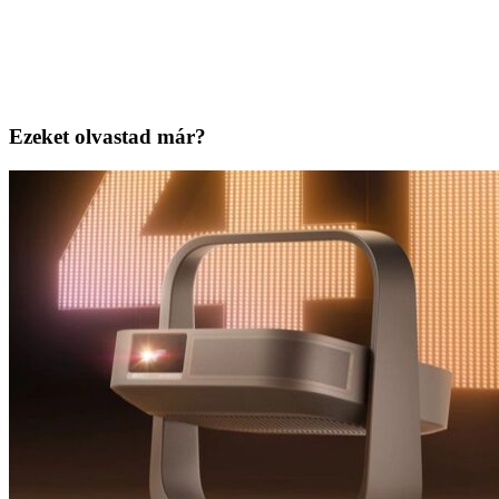
Ezeket olvastad már?