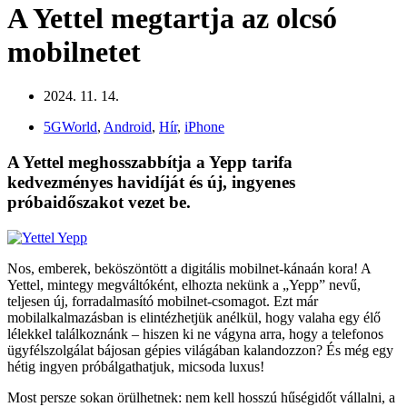
A Yettel megtartja az olcsó
mobilnetet
2024. 11. 14.
5GWorld
,
Android
,
Hír
,
iPhone
A Yettel meghosszabbítja a Yepp tarifa
kedvezményes havidíját és új, ingyenes
próbaidőszakot vezet be.
Nos, emberek, beköszöntött a digitális mobilnet-kánaán kora! A
Yettel, mintegy megváltóként, elhozta nekünk a „Yepp” nevű,
teljesen új, forradalmasító mobilnet-csomagot. Ezt már
mobilalkalmazásban is elintézhetjük anélkül, hogy valaha egy élő
lélekkel találkoznánk – hiszen ki ne vágyna arra, hogy a telefonos
ügyfélszolgálat bájosan gépies világában kalandozzon? És még egy
hétig ingyen próbálgathatjuk, micsoda luxus!
Most persze sokan örülhetnek: nem kell hosszú hűségidőt vállalni, a