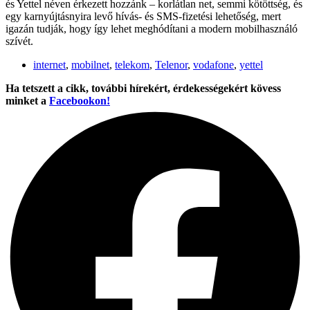
és Yettel néven érkezett hozzánk – korlátlan net, semmi kötöttség, és
egy karnyújtásnyira levő hívás- és SMS-fizetési lehetőség, mert
igazán tudják, hogy így lehet meghódítani a modern mobilhasználó
szívét.
internet
,
mobilnet
,
telekom
,
Telenor
,
vodafone
,
yettel
Ha tetszett a cikk, további hírekért, érdekességekért kövess
minket a
Facebookon!