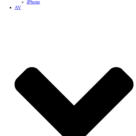
iPhone
AV