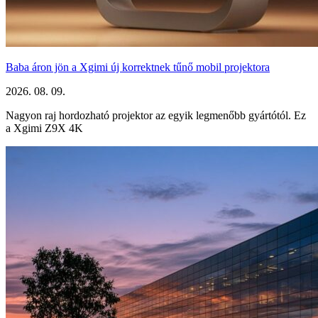
Baba áron jön a Xgimi új korrektnek tűnő mobil projektora
2026. 08. 09.
Nagyon raj hordozható projektor az egyik legmenőbb gyártótól. Ez
a Xgimi Z9X 4K