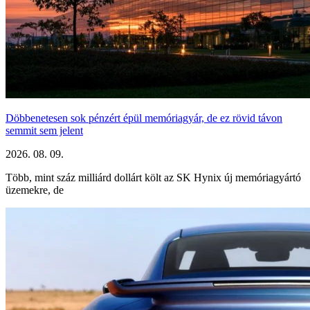
Döbbenetesen sok pénzért épül memóriagyár, de ez rövid távon
semmit sem jelent
2026. 08. 09.
Több, mint száz milliárd dollárt költ az SK Hynix új memóriagyártó
üzemekre, de