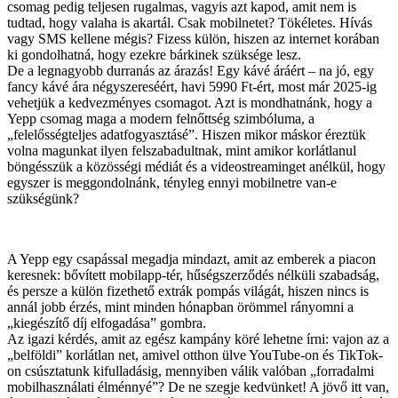
csomag pedig teljesen rugalmas, vagyis azt kapod, amit nem is
tudtad, hogy valaha is akartál. Csak mobilnetet? Tökéletes. Hívás
vagy SMS kellene mégis? Fizess külön, hiszen az internet korában
ki gondolhatná, hogy ezekre bárkinek szüksége lesz.
De a legnagyobb durranás az árazás! Egy kávé áráért – na jó, egy
fancy kávé ára négyszereséért, havi 5990 Ft-ért, most már 2025-ig
vehetjük a kedvezményes csomagot. Azt is mondhatnánk, hogy a
Yepp csomag maga a modern felnőttség szimbóluma, a
„felelősségteljes adatfogyasztásé”. Hiszen mikor máskor éreztük
volna magunkat ilyen felszabadultnak, mint amikor korlátlanul
böngésszük a közösségi médiát és a videostreaminget anélkül, hogy
egyszer is meggondolnánk, tényleg ennyi mobilnetre van-e
szükségünk?
A Yepp egy csapással megadja mindazt, amit az emberek a piacon
keresnek: bővített mobilapp-tér, hűségszerződés nélküli szabadság,
és persze a külön fizethető extrák pompás világát, hiszen nincs is
annál jobb érzés, mint minden hónapban örömmel rányomni a
„kiegészítő díj elfogadása” gombra.
Az igazi kérdés, amit az egész kampány köré lehetne írni: vajon az a
„belföldi” korlátlan net, amivel otthon ülve YouTube-on és TikTok-
on csúsztatunk kifulladásig, mennyiben válik valóban „forradalmi
mobilhasználati élménnyé”? De ne szegje kedvünket! A jövő itt van,