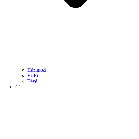
Házimozi
Hi-Fi
Tévé
IT