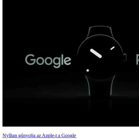
Nyíltan gúnyolja az Apple-t a Google