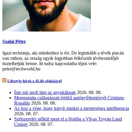
Szalai Péter
Igazi techninja, aki mindenhez is ért. De leginkább a tévék piacán
van otthon, az ország egyik legjobban felkészült tévétesztelőjét
tisztelhetjük benne. Itt tudsz kapcsolatba lépni vele:
peter@techworld.hu
Lifestyle hírek a 4Life oldalairól
Íme pár profi tipp az anyukáknak
2026. 08. 08.
Megmutatta csillagászati értékű autógyűjteményét Cristiano
Ronaldo
2026. 08. 08.
Az lesz a vége, hogy kinyír minket a mesterséges intelligencia
2026. 08. 07.
Szétszerelés nélkül ment el a Holdig a V8-as Toyota Land
Cruiser
2026. 08. 07.