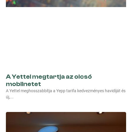
A Yettel megtartja az olcsó
mobilnetet
A Yettel meghosszabbítja a Yepp tarifa kedvezményes havidíját és
új,