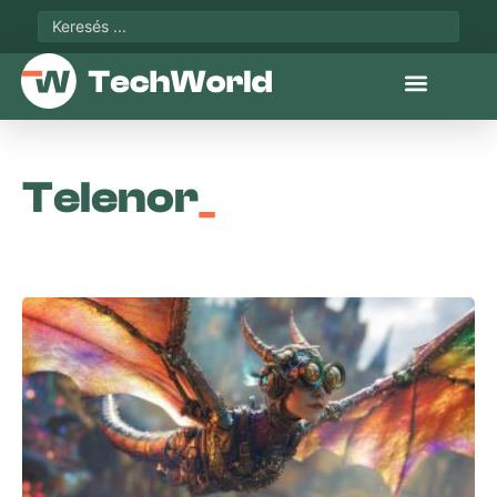
Telenor
_