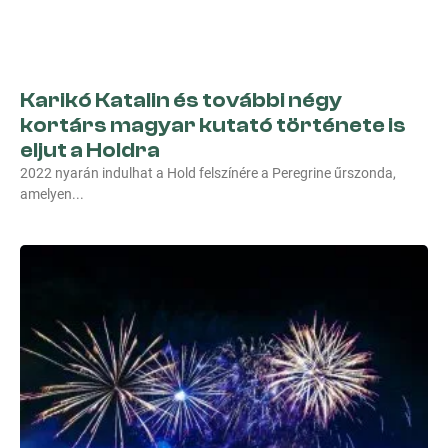
Karikó Katalin és további négy
kortárs magyar kutató története is
eljut a Holdra
2022 nyarán indulhat a Hold felszínére a Peregrine űrszonda,
amelyen