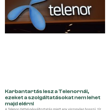
Karbantartás lesz a Telenornál,
ezeket a szolgáltatásokat nem lehet
majd elérni
A Telenor-Yettel-névváltoztatás miatt egy viszonylag hosszú, tíz