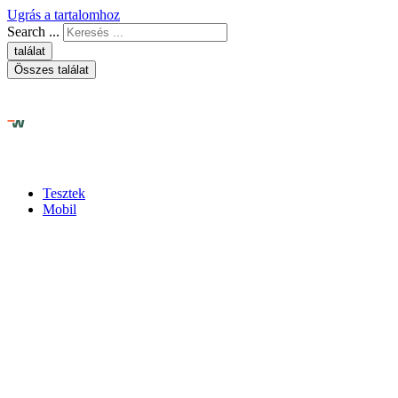
Ugrás a tartalomhoz
Search ...
találat
Összes találat
Tesztek
Mobil