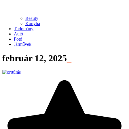
Beauty
Konyha
Tudomány
Autó
Fotó
Járművek
február 12, 2025
_