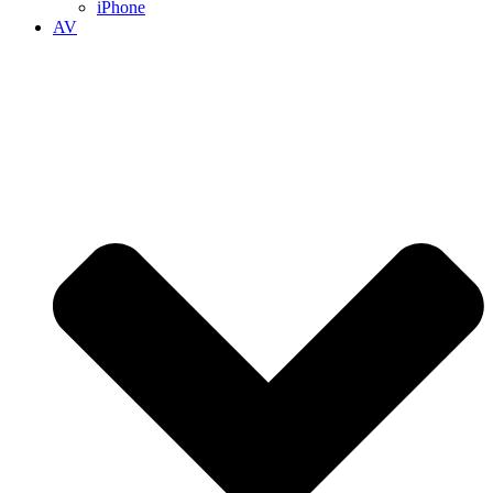
iPhone
AV