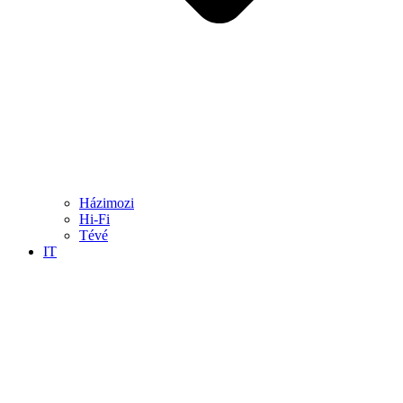
Házimozi
Hi-Fi
Tévé
IT