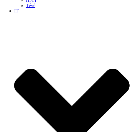
Hi-Fi
Tévé
IT