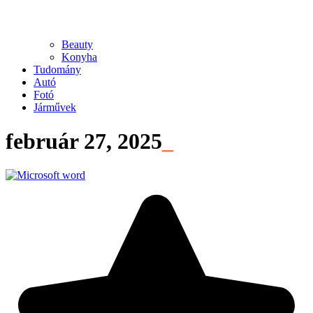
Beauty
Konyha
Tudomány
Autó
Fotó
Járművek
február 27, 2025
_