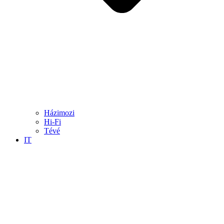
Házimozi
Hi-Fi
Tévé
IT