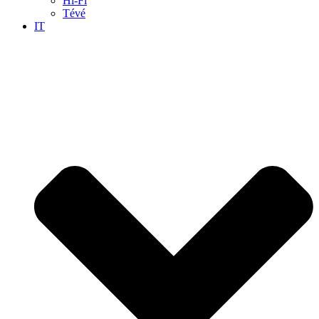
Hi-Fi
Tévé
IT