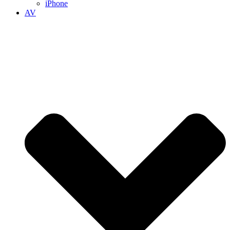
iPhone
AV