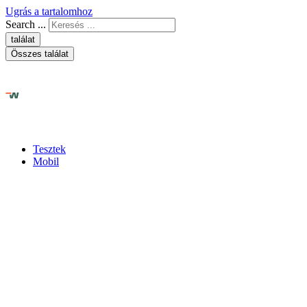
Ugrás a tartalomhoz
Search ...
találat
Összes találat
Tesztek
Mobil