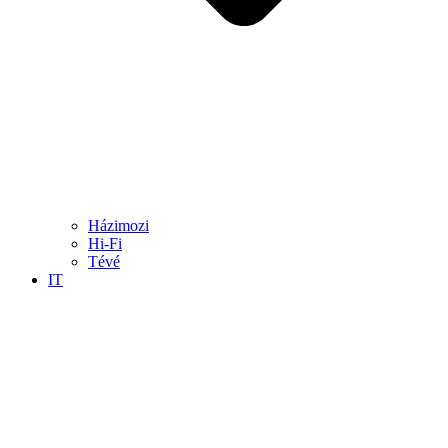
Házimozi
Hi-Fi
Tévé
IT