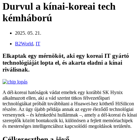
Durvul a kínai-koreai tech
kémháború
2025. 05. 21.
B2World
,
IT
Elkaptak egy mérnököt, aki egy koreai IT gyártó
technológiáját lopta el, és akarta eladni a kínai
riválisnak.
A dél-koreai hatóságok vádat emeltek egy korábbi SK Hynix
alkalmazott ellen, aki a vád szerint titkos félvezetőipari
technológiákat próbált továbbítani a Huawei-hez köthető HiSilicon
részére. Az ügy újabb példája annak az egyre éleződő technológiai
versenynek – és kémkedési hullámnak –, amely a dél-koreai és kínai
szereplők között bontakozik ki, különösen a fejlett memóriachipek
és mesterséges intelligenciához kapcsolódó megoldások területén.
Célkeresztben a jövő