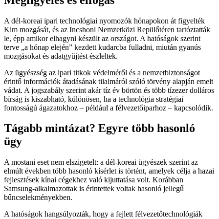
A dél-koreai ipari technológiai nyomozók hónapokon át figyelték
Kim mozgását, és az Incshoni Nemzetközi Repülőtéren tartóztatták
le, épp amikor elhagyni készült az országot. A hatóságok szerint
terve „a hónap elején” kezdett kudarcba fulladni, miután gyanús
mozgásokat és adatgyűjtést észleltek.
Az ügyészség az ipari titkok védelméről és a nemzetbiztonságot
érintő információk átadásának tilalmáról szóló törvény alapján emelt
vádat. A jogszabály szerint akár tíz év börtön és több tízezer dolláros
bírság is kiszabható, különösen, ha a technológia stratégiai
fontosságú ágazatokhoz – például a félvezetőiparhoz – kapcsolódik.
Tágabb mintázat? Egyre több hasonló
ügy
A mostani eset nem elszigetelt: a dél-koreai ügyészek szerint az
elmúlt években több hasonló kísérlet is történt, amelyek célja a hazai
fejlesztések kínai cégekhez való kijuttatása volt. Korábban
Samsung-alkalmazottak is érintettek voltak hasonló jellegű
bűncselekményekben.
A hatóságok hangsúlyozták, hogy a fejlett félvezetőtechnológiák