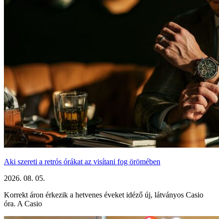
Aki szereti a retrós órákat az visítani fog örömében
2026. 08. 05.
Korrekt áron érkezik a hetvenes éveket idéző új, látványos Casio
óra. A Casio