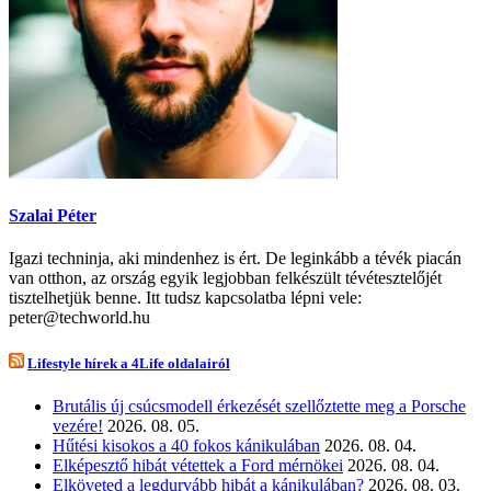
Szalai Péter
Igazi techninja, aki mindenhez is ért. De leginkább a tévék piacán
van otthon, az ország egyik legjobban felkészült tévétesztelőjét
tisztelhetjük benne. Itt tudsz kapcsolatba lépni vele:
peter@techworld.hu
Lifestyle hírek a 4Life oldalairól
Brutális új csúcsmodell érkezését szellőztette meg a Porsche
vezére!
2026. 08. 05.
Hűtési kisokos a 40 fokos kánikulában
2026. 08. 04.
Elképesztő hibát vétettek a Ford mérnökei
2026. 08. 04.
Elköveted a legdurvább hibát a kánikulában?
2026. 08. 03.