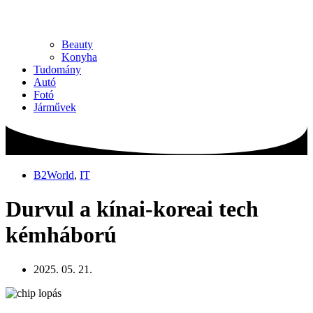
Beauty
Konyha
Tudomány
Autó
Fotó
Járművek
B2World
,
IT
Durvul a kínai-koreai tech
kémháború
2025. 05. 21.