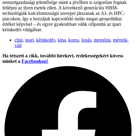
nemzetgazdasági jelentősége miatt a jövőben is szigorúan fognak
fellépni az ilyen esetek ellen. A következő generációs HBM-
technológiák kulcsfontosságú szerepet játszanak az AI- és HPC-
piacokon, így a hozzájuk kapcsolódó tudás magas geopolitikai
értéket képvisel – és egyre gyakrabban válik célponttá az ipari
kémkedés világában
chip
,
ipari
,
kémkedés
,
kína
,
korea
,
lopás
,
memória
,
mérnök
,
vád
Ha tetszett a cikk, további hírekért, érdekességekért kövess
minket a
Facebookon!