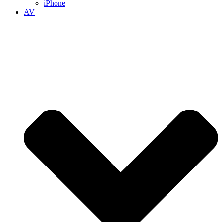
iPhone
AV