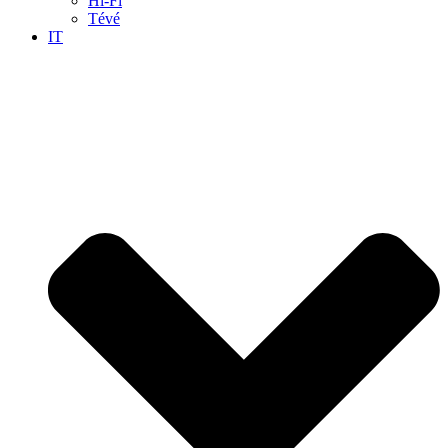
Hi-Fi
Tévé
IT