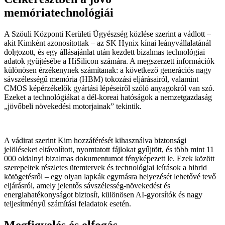
memóriatechnológiái
A Szöuli Központi Kerületi Ügyészség közlése szerint a vádlott –
akit Kimként azonosítottak – az SK Hynix kínai leányvállalatánál
dolgozott, és egy állásajánlat után kezdett bizalmas technológiai
adatok gyűjtésébe a HiSilicon számára. A megszerzett információk
különösen érzékenynek számítanak: a következő generációs nagy
sávszélességű memória (HBM) tokozási eljárásairól, valamint
CMOS képérzékelők gyártási lépéseiről szóló anyagokról van szó.
Ezeket a technológiákat a dél-koreai hatóságok a nemzetgazdaság
„jövőbeli növekedési motorjainak” tekintik.
A vádirat szerint Kim hozzáférését kihasználva biztonsági
jelöléseket eltávolított, nyomtatott fájlokat gyűjtött, és több mint 11
000 oldalnyi bizalmas dokumentumot fényképezett le. Ezek között
szerepeltek részletes ütemtervek és technológiai leírások a hibrid
kötögetésről – egy olyan lapkák egymásra helyezését lehetővé tevő
eljárásról, amely jelentős sávszélesség-növekedést és
energiahatékonyságot biztosít, különösen AI-gyorsítók és nagy
teljesítményű számítási feladatok esetén.
Megfigyelés és elfogás