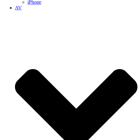
iPhone
AV