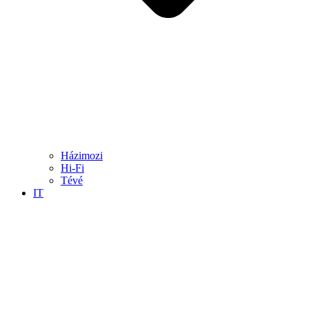
Házimozi
Hi-Fi
Tévé
IT