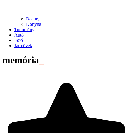
Beauty
Konyha
Tudomány
Autó
Fotó
Járművek
memória
_