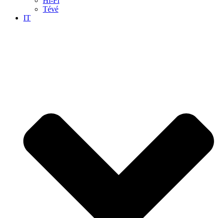
Hi-Fi
Tévé
IT