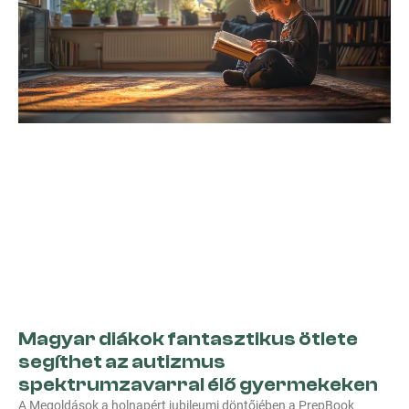
Magyar diákok fantasztikus ötlete
segíthet az autizmus
spektrumzavarral élő gyermekeken
A Megoldások a holnapért jubileumi döntőjében a PrepBook