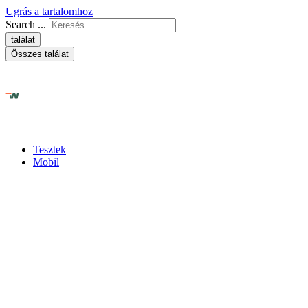
Ugrás a tartalomhoz
Search ...
találat
Összes találat
Tesztek
Mobil