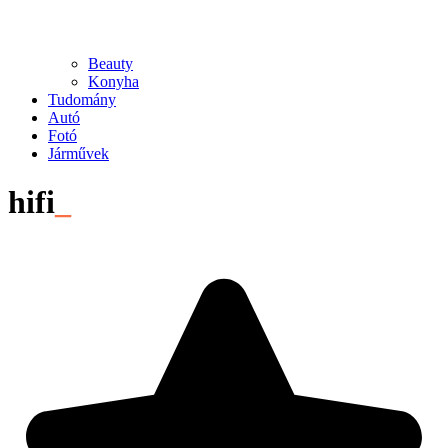
Beauty
Konyha
Tudomány
Autó
Fotó
Járművek
hifi
_