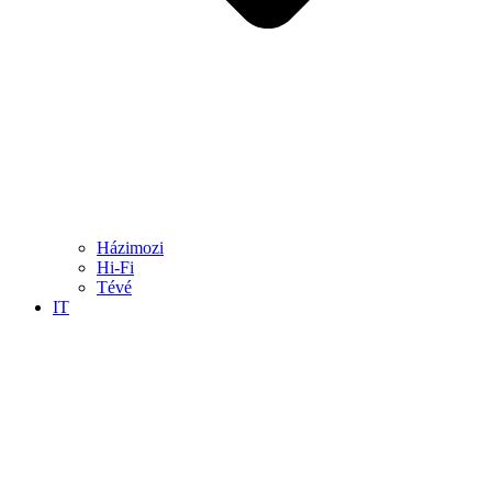
Házimozi
Hi-Fi
Tévé
IT