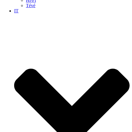
Hi-Fi
Tévé
IT