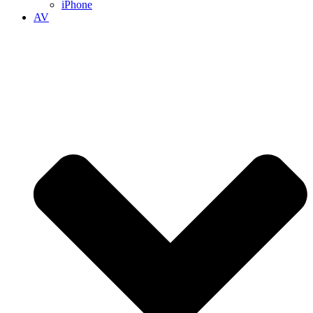
iPhone
AV