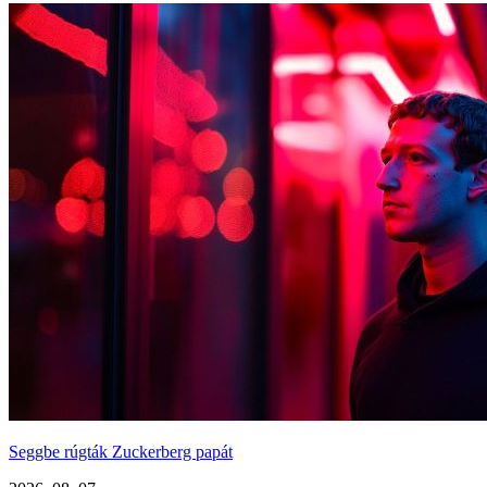
Seggbe rúgták Zuckerberg papát