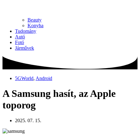
Beauty
Konyha
Tudomány
Autó
Fotó
Járművek
5GWorld
,
Android
A Samsung hasít, az Apple
toporog
2025. 07. 15.