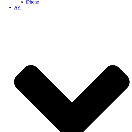
iPhone
AV