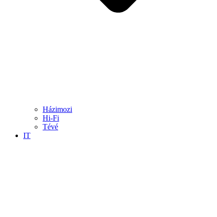
Házimozi
Hi-Fi
Tévé
IT