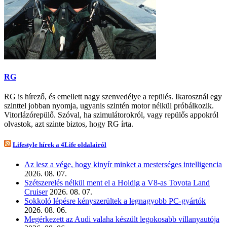
RG
RG is hírező, és emellett nagy szenvedélye a repülés. Ikarosznál egy
szinttel jobban nyomja, ugyanis szintén motor nélkül próbálkozik.
Vitorlázórepülő. Szóval, ha szimulátorokról, vagy repülős appokról
olvastok, azt szinte biztos, hogy RG írta.
Lifestyle hírek a 4Life oldalairól
Az lesz a vége, hogy kinyír minket a mesterséges intelligencia
2026. 08. 07.
Szétszerelés nélkül ment el a Holdig a V8-as Toyota Land
Cruiser
2026. 08. 07.
Sokkoló lépésre kényszerültek a legnagyobb PC-gyártók
2026. 08. 06.
Megérkezett az Audi valaha készült legokosabb villanyautója