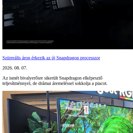
Szürreális áron érkezik az új Snapdragon processzor
2026. 08. 07.
Az ismét bivalyerősre sikerült Snapdragon elképesztő
teljesítménnyel, de drámai áremeléssel sokkolja a piacot.