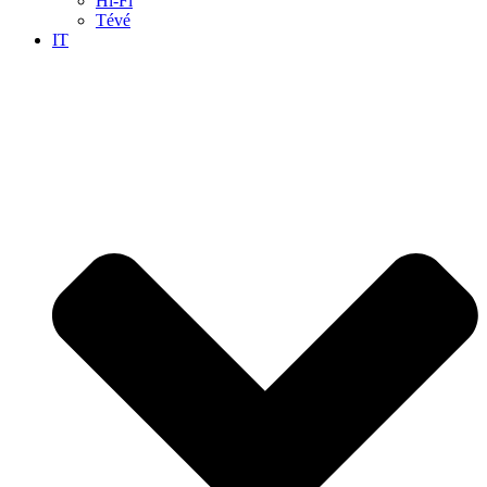
Hi-Fi
Tévé
IT