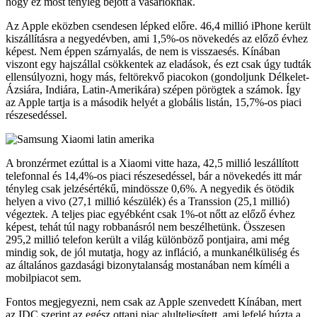
hogy ez most tényleg bejött a vásárlóknak.
Az Apple eközben csendesen lépked előre. 46,4 millió iPhone került
kiszállításra a negyedévben, ami 1,5%-os növekedés az előző évhez
képest. Nem éppen szárnyalás, de nem is visszaesés. Kínában
viszont egy hajszállal csökkentek az eladások, és ezt csak úgy tudták
ellensúlyozni, hogy más, feltörekvő piacokon (gondoljunk Délkelet-
Ázsiára, Indiára, Latin-Amerikára) szépen pörögtek a számok. Így
az Apple tartja is a második helyét a globális listán, 15,7%-os piaci
részesedéssel.
A bronzérmet ezúttal is a Xiaomi vitte haza, 42,5 millió leszállított
telefonnal és 14,4%-os piaci részesedéssel, bár a növekedés itt már
tényleg csak jelzésértékű, mindössze 0,6%. A negyedik és ötödik
helyen a vivo (27,1 millió készülék) és a Transsion (25,1 millió)
végeztek. A teljes piac egyébként csak 1%-ot nőtt az előző évhez
képest, tehát túl nagy robbanásról nem beszélhetünk. Összesen
295,2 millió telefon került a világ különböző pontjaira, ami még
mindig sok, de jól mutatja, hogy az infláció, a munkanélküliség és
az általános gazdasági bizonytalanság mostanában nem kíméli a
mobilpiacot sem.
Fontos megjegyezni, nem csak az Apple szenvedett Kínában, mert
az IDC szerint az egész ottani piac alulteljesített, ami lefelé húzta a