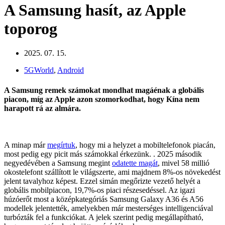
A Samsung hasít, az Apple
toporog
2025. 07. 15.
5GWorld
,
Android
A Samsung remek számokat mondhat magáénak a globális
piacon, míg az Apple azon szomorkodhat, hogy Kína nem
harapott rá az almára.
A minap már
megírtuk
, hogy mi a helyzet a mobiltelefonok piacán,
most pedig egy picit más számokkal érkezünk. . 2025 második
negyedévében a Samsung megint
odatette magát
, mivel 58 millió
okostelefont szállított le világszerte, ami majdnem 8%-os növekedést
jelent tavalyhoz képest. Ezzel simán megőrizte vezető helyét a
globális mobilpiacon, 19,7%-os piaci részesedéssel. Az igazi
húzóerőt most a középkategóriás Samsung Galaxy A36 és A56
modellek jelentették, amelyekben már mesterséges intelligenciával
turbózták fel a funkciókat. A jelek szerint pedig megállapítható,