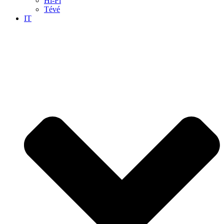
Hi-Fi
Tévé
IT