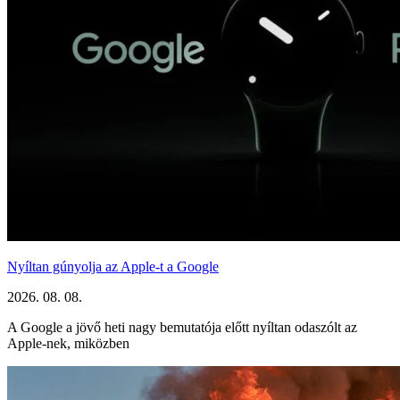
Nyíltan gúnyolja az Apple-t a Google
2026. 08. 08.
A Google a jövő heti nagy bemutatója előtt nyíltan odaszólt az
Apple-nek, miközben