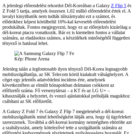
A jelenlegi előrendelési rekordot Dél-Koreában a Galaxy
Z Flip 5
és
Z Fold 5 tartja, amelyek összesen 1,02 millió előrendelést értek el. A
tavalyi kinyithatók nem tudták túlszárnyalni ezt a számot, és
elődeikhez képest körülbelül 10%-kal kevesebb előrendelést
produkáltak. Fontos megjegyezni, hogy ez az előrejelzés kizárólag a
dél-koreai piacra vonatkozik. Bár ez is kiemelten fontos a vállalat
számára, az eladásokra számos, a készülékek minőségétől független
tényező is hatással lehet.
Kép: Phone Arena
Jelenleg talán a legfontosabb ilyen tényező Dél-Korea legnagyobb
mobilszolgáltatója, az SK Telecom körül kialakult válsághelyzet. A
céget egy jelentős adatvédelmi incidens érte, amelynek
következtében az elmúlt hónapokban drámaian csökkent az
előfizetői száma. Fő versenytársai – a KT és az LG U+ –
kihasználják a helyzetet, és vonzó ajánlatokkal próbálják magukhoz
csábítani az SK előfizetőit.
A Galaxy Z Fold 7 és Galaxy Z Flip 7 megjelenését a dél-koreai
mobilszolgáltatók mind lehetőségként látják arra, hogy új ügyfeleket
szerezzenek. Továbbá a dél-koreai kormány nemrégiben eltörölte azt
a szabályozást, amely kötelezővé tette a szolgáltatók számára az
előfizetési kedvezmények részleteinek nyilvánosságra hozatalát. Ez