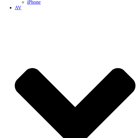
iPhone
AV