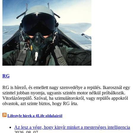
RG
RG is hírező, és emellett nagy szenvedélye a repülés. Ikarosznál egy
szinttel jobban nyomja, ugyanis szintén motor nélkül próbálkozik.
Vitorlázórepülő. Szóval, ha szimulátorokról, vagy repülős appokról
olvastok, azt szinte biztos, hogy RG írta.
Lifestyle hírek a 4Life oldalairól
Az lesz a vége, hogy kinyír minket a mesterséges intelligencia
2026. 08. 07.