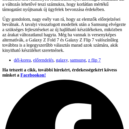
a változás lehetővé teszi számukra, hogy korlátlan mértékű
támogatást nyújtsanak új ügyfelek bevonzása érdekében.
Úgy gondolom, nagy esély van rá, hogy az elemzők előrejelzései
beválnak. A tavalyi visszafogott modellek után a Samsung elvégezte
a szükséges fejlesztéseket az új hajlítható készülékeken, miközben
az árakat változatlanul hagyta. Még ha vannak is versenyképes
alternatívák, a Galaxy Z Fold 7 és Galaxy Z Flip 7 valószínűleg
továbbra is a legegyszerűbb választás marad azok számára, akik
kinyitható készüléket szeretnének.
dél-korea
,
előrendelés
,
galaxy
,
samsung
,
z flip 7
Ha tetszett a cikk, további hírekért, érdekességekért kövess
minket a
Facebookon!