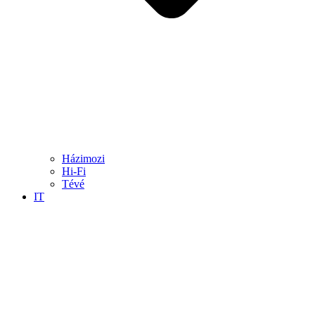
Házimozi
Hi-Fi
Tévé
IT