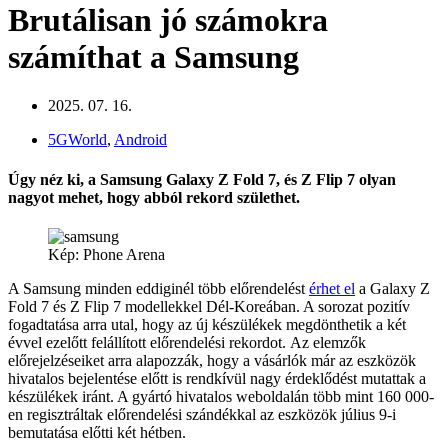
Brutálisan jó számokra
számíthat a Samsung
2025. 07. 16.
5GWorld
,
Android
Úgy néz ki, a Samsung Galaxy Z Fold 7, és Z Flip 7 olyan
nagyot mehet, hogy abból rekord születhet.
Kép: Phone Arena
A Samsung minden eddiginél több előrendelést
érhet el
a Galaxy Z
Fold 7 és Z Flip 7 modellekkel Dél-Koreában. A sorozat pozitív
fogadtatása arra utal, hogy az új készülékek megdönthetik a két
évvel ezelőtt felállított előrendelési rekordot. Az elemzők
előrejelzéseiket arra alapozzák, hogy a vásárlók már az eszközök
hivatalos bejelentése előtt is rendkívül nagy érdeklődést mutattak a
készülékek iránt. A gyártó hivatalos weboldalán több mint 160 000-
en regisztráltak előrendelési szándékkal az eszközök július 9-i
bemutatása előtti két hétben.