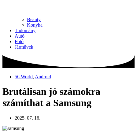
Beauty
Konyha
Tudomány
Autó
Fotó
Járművek
5GWorld
,
Android
Brutálisan jó számokra
számíthat a Samsung
2025. 07. 16.