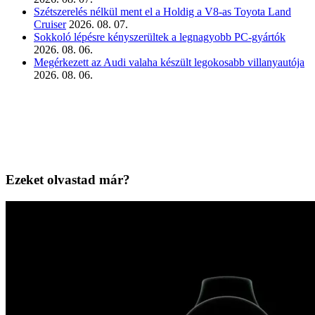
Szétszerelés nélkül ment el a Holdig a V8-as Toyota Land
Cruiser
2026. 08. 07.
Sokkoló lépésre kényszerültek a legnagyobb PC-gyártók
2026. 08. 06.
Megérkezett az Audi valaha készült legokosabb villanyautója
2026. 08. 06.
Ezeket olvastad már?