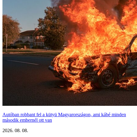
Autóban robbant fel a kütyü Magyarországon, ami kábé minden
második embernél ott van
2026. 08. 08.