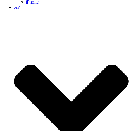
iPhone
AV