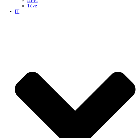
Hi-Fi
Tévé
IT