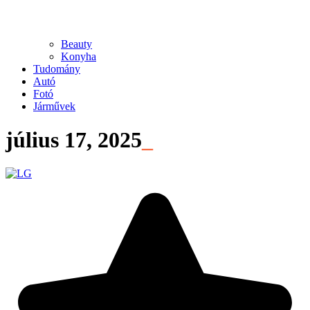
Beauty
Konyha
Tudomány
Autó
Fotó
Járművek
július 17, 2025
_