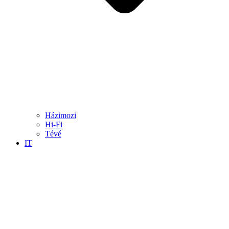
Házimozi
Hi-Fi
Tévé
IT