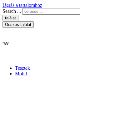
Ugrás a tartalomhoz
Search ...
találat
Összes találat
Tesztek
Mobil