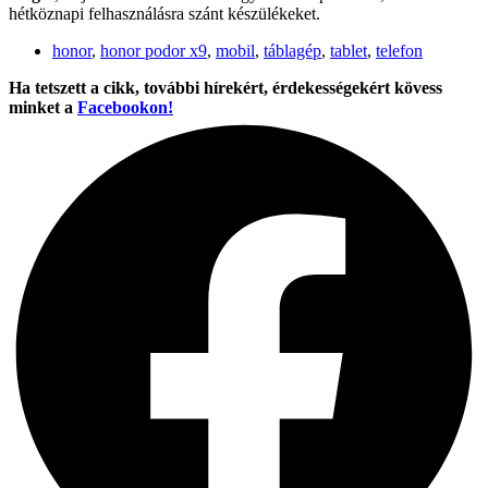
hétköznapi felhasználásra szánt készülékeket.
honor
,
honor podor x9
,
mobil
,
táblagép
,
tablet
,
telefon
Ha tetszett a cikk, további hírekért, érdekességekért kövess
minket a
Facebookon!