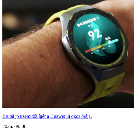
Brutál jó üzemidőt ígér a Huawei új okos órája.
2026. 08. 06.