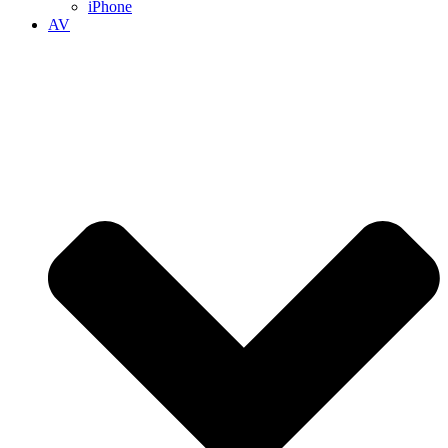
iPhone
AV