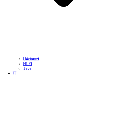
Házimozi
Hi-Fi
Tévé
IT