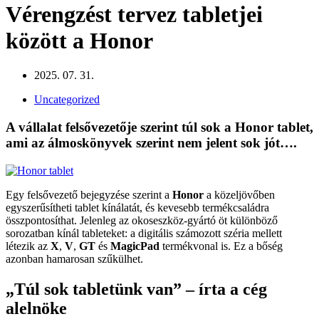
Vérengzést tervez tabletjei
között a Honor
2025. 07. 31.
Uncategorized
A vállalat felsővezetője szerint túl sok a Honor tablet,
ami az álmoskönyvek szerint nem jelent sok jót….
Egy felsővezető bejegyzése szerint a
Honor
a közeljövőben
egyszerűsítheti tablet kínálatát, és kevesebb termékcsaládra
összpontosíthat. Jelenleg az okoseszköz-gyártó öt különböző
sorozatban kínál tableteket: a digitális számozott széria mellett
létezik az
X
,
V
,
GT
és
MagicPad
termékvonal is. Ez a bőség
azonban hamarosan szűkülhet.
„Túl sok tabletünk van” – írta a cég
alelnöke