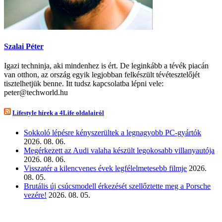
Szalai Péter
Igazi techninja, aki mindenhez is ért. De leginkább a tévék piacán
van otthon, az ország egyik legjobban felkészült tévétesztelőjét
tisztelhetjük benne. Itt tudsz kapcsolatba lépni vele:
peter@techworld.hu
Lifestyle hírek a 4Life oldalairól
Sokkoló lépésre kényszerültek a legnagyobb PC-gyártók
2026. 08. 06.
Megérkezett az Audi valaha készült legokosabb villanyautója
2026. 08. 06.
Visszatér a kilencvenes évek legfélelmetesebb filmje
2026.
08. 05.
Brutális új csúcsmodell érkezését szellőztette meg a Porsche
vezére!
2026. 08. 05.