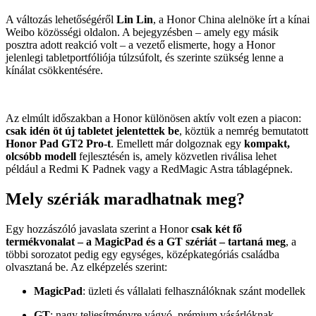
A változás lehetőségéről
Lin Lin
, a Honor China alelnöke írt a kínai
Weibo közösségi oldalon. A bejegyzésben – amely egy másik
posztra adott reakció volt – a vezető elismerte, hogy a Honor
jelenlegi tabletportfóliója túlzsúfolt, és szerinte szükség lenne a
kínálat csökkentésére.
Az elmúlt időszakban a Honor különösen aktív volt ezen a piacon:
csak idén öt új tabletet jelentettek be
, köztük a nemrég bemutatott
Honor Pad GT2 Pro-t
. Emellett már dolgoznak egy
kompakt,
olcsóbb modell
fejlesztésén is, amely közvetlen riválisa lehet
például a Redmi K Padnek vagy a RedMagic Astra táblagépnek.
Mely szériák maradhatnak meg?
Egy hozzászóló javaslata szerint a Honor
csak két fő
termékvonalat – a MagicPad és a GT szériát – tartaná meg
, a
többi sorozatot pedig egy egységes, középkategóriás családba
olvasztaná be. Az elképzelés szerint:
MagicPad
: üzleti és vállalati felhasználóknak szánt modellek
GT
: nagy teljesítményre vágyó, prémium vásárlóknak