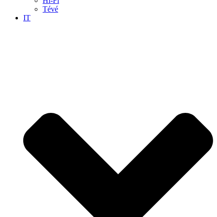
Hi-Fi
Tévé
IT