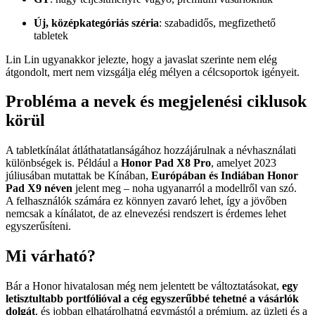
Új, középkategóriás széria
: szabadidős, megfizethető
tabletek
Lin Lin ugyanakkor jelezte, hogy a javaslat szerinte nem elég
átgondolt, mert nem vizsgálja elég mélyen a célcsoportok igényeit.
Probléma a nevek és megjelenési ciklusok
körül
A tabletkínálat átláthatatlanságához hozzájárulnak a névhasználati
különbségek is. Például a
Honor Pad X8 Pro
, amelyet 2023
júliusában mutattak be Kínában,
Európában és Indiában Honor
Pad X9 néven
jelent meg – noha ugyanarról a modellről van szó.
A felhasználók számára ez könnyen zavaró lehet, így a jövőben
nemcsak a kínálatot, de az elnevezési rendszert is érdemes lehet
egyszerűsíteni.
Mi várható?
Bár a Honor hivatalosan még nem jelentett be változtatásokat,
egy
letisztultabb portfólióval a cég egyszerűbbé tehetné a vásárlók
dolgát
, és jobban elhatárolhatná egymástól a prémium, az üzleti és a