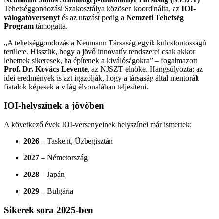
Tehetséggondozási Szakosztálya közösen koordinálta, az
IOI-
válogatóversenyt
és az utazást pedig a
Nemzeti Tehetség
Program
támogatta.
„A tehetséggondozás a Neumann Társaság egyik kulcsfontosságú
területe. Hisszük, hogy a jövő innovatív rendszerei csak akkor
lehetnek sikeresek, ha építenek a kiválóságokra” – fogalmazott
Prof. Dr. Kovács Levente
, az NJSZT elnöke. Hangsúlyozta: az
idei eredmények is azt igazolják, hogy a társaság által mentorált
fiatalok képesek a világ élvonalában teljesíteni.
IOI-helyszínek a jövőben
A következő évek IOI-versenyeinek helyszínei már ismertek:
2026
– Taskent, Üzbegisztán
2027
– Németország
2028
– Japán
2029
– Bulgária
Sikerek sora 2025-ben