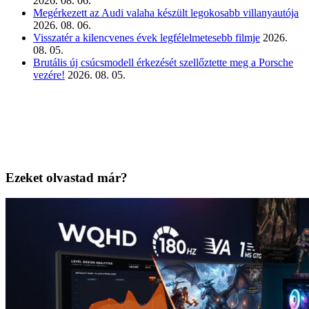
2026. 08. 06.
Megérkezett az Audi valaha készült legokosabb villanyautója
2026. 08. 06.
Visszatér a kilencvenes évek legfélelmetesebb filmje
2026.
08. 05.
Brutális új csúcsmodell érkezését szellőztette meg a Porsche
vezére!
2026. 08. 05.
Ezeket olvastad már?