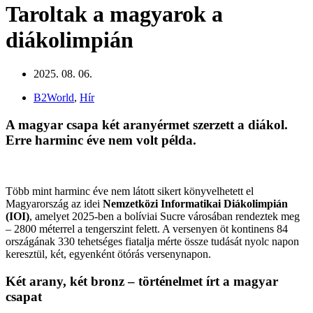
Taroltak a magyarok a
diákolimpián
2025. 08. 06.
B2World
,
Hír
A magyar csapa két aranyérmet szerzett a diákol.
Erre harminc éve nem volt példa.
Több mint harminc éve nem látott sikert könyvelhetett el
Magyarország az idei
Nemzetközi Informatikai Diákolimpián
(IOI)
, amelyet 2025-ben a bolíviai Sucre városában rendeztek meg
– 2800 méterrel a tengerszint felett. A versenyen öt kontinens 84
országának 330 tehetséges fiatalja mérte össze tudását nyolc napon
keresztül, két, egyenként ötórás versenynapon.
Két arany, két bronz – történelmet írt a magyar
csapat