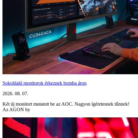
Sokoldalú monitorok érkeznek bomba áron
2026. 08. 07.
Két új monitort mutatott be az AOC. Nagyon ígéretesnek tűnnek!
Az AGON by