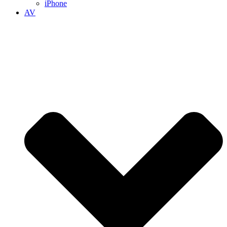
iPhone
AV