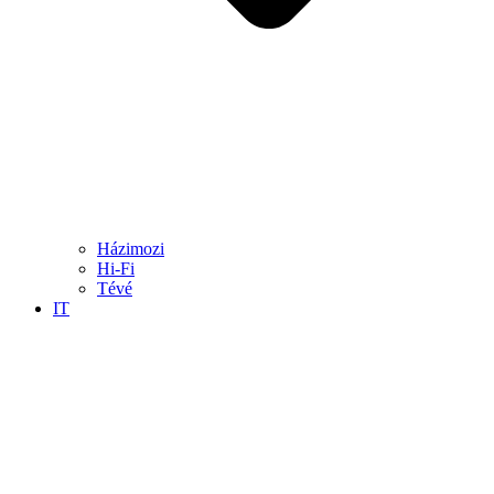
Házimozi
Hi-Fi
Tévé
IT