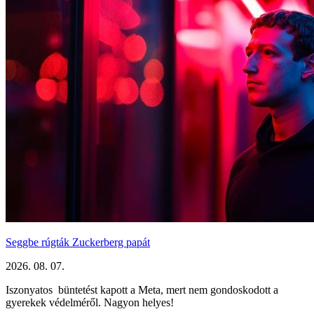
Seggbe rúgták Zuckerberg papát
2026. 08. 07.
Iszonyatos büntetést kapott a Meta, mert nem gondoskodott a
gyerekek védelméről. Nagyon helyes!