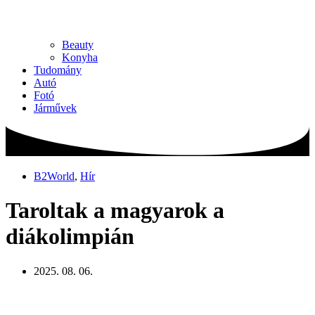
Beauty
Konyha
Tudomány
Autó
Fotó
Járművek
B2World
,
Hír
Taroltak a magyarok a
diákolimpián
2025. 08. 06.