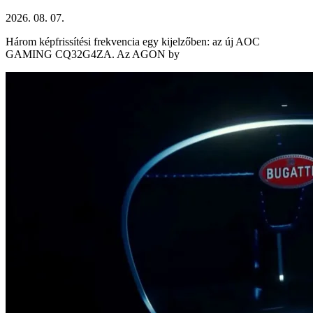
2026. 08. 07.
Három képfrissítési frekvencia egy kijelzőben: az új AOC
GAMING CQ32G4ZA. Az AGON by