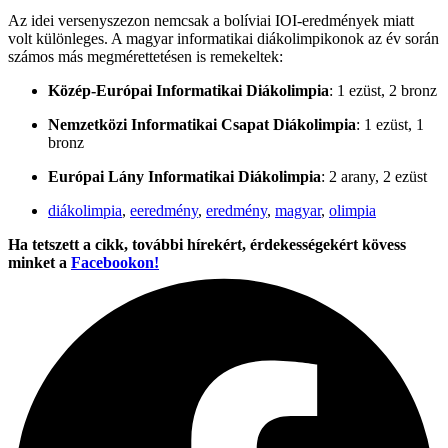
Az idei versenyszezon nemcsak a bolíviai IOI-eredmények miatt
volt különleges. A magyar informatikai diákolimpikonok az év során
számos más megmérettetésen is remekeltek:
Közép-Európai Informatikai Diákolimpia
: 1 ezüst, 2 bronz
Nemzetközi Informatikai Csapat Diákolimpia
: 1 ezüst, 1
bronz
Európai Lány Informatikai Diákolimpia
: 2 arany, 2 ezüst
diákolimpia
,
eeredmény
,
eredmény
,
magyar
,
olimpia
Ha tetszett a cikk, további hírekért, érdekességekért kövess
minket a
Facebookon!