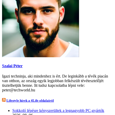
Szalai Péter
Igazi techninja, aki mindenhez is ért. De leginkább a tévék piacán
van otthon, az ország egyik legjobban felkészült tévétesztelőjét
tisztelhetjük benne. Itt tudsz kapcsolatba lépni vele:
peter@techworld.hu
Lifestyle hírek a 4Life oldalairól
Sokkoló lépésre kényszerültek a legnagyobb PC-gyártók