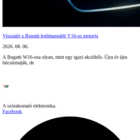
Visszatér a Bugatti legbitangabb V16-os motorja
2026. 08. 06.
A Bugatti W16-osa olyan, mint egy igazi akcióhős. Újra és újra
búcsúztatják, de
A szórakoztató elektronika.
Facebook