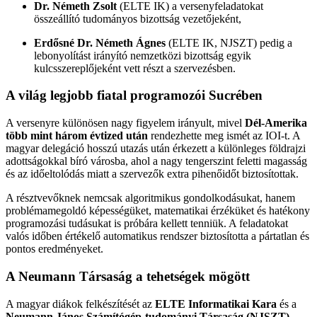
Dr. Németh Zsolt
(ELTE IK) a versenyfeladatokat
összeállító tudományos bizottság vezetőjeként,
Erdősné Dr. Németh Ágnes
(ELTE IK, NJSZT) pedig a
lebonyolítást irányító nemzetközi bizottság egyik
kulcsszereplőjeként vett részt a szervezésben.
A világ legjobb fiatal programozói Sucrében
A versenyre különösen nagy figyelem irányult, mivel
Dél-Amerika
több mint három évtized után
rendezhette meg ismét az IOI-t. A
magyar delegáció hosszú utazás után érkezett a különleges földrajzi
adottságokkal bíró városba, ahol a nagy tengerszint feletti magasság
és az időeltolódás miatt a szervezők extra pihenőidőt biztosítottak.
A résztvevőknek nemcsak algoritmikus gondolkodásukat, hanem
problémamegoldó képességüket, matematikai érzéküket és hatékony
programozási tudásukat is próbára kellett tenniük. A feladatokat
valós időben értékelő automatikus rendszer biztosította a pártatlan és
pontos eredményeket.
A Neumann Társaság a tehetségek mögött
A magyar diákok felkészítését az
ELTE Informatikai Kara
és a
Neumann János Számítógép-tudományi Társaság (NJSZT)