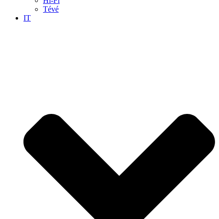
Hi-Fi
Tévé
IT