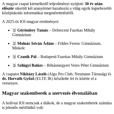
A magyar csapat kiemelkedő teljesítményt nyújtott:
30 év után
először
sikerült két aranyérmet hazahozni a világ egyik legnehezebb
középiskolás informatikai megmérettetéséről.
A 2025-ös IOI magyar eredményei:
🥇
Görömbey Tamás
– Debreceni Fazekas Mihály
Gimnázium
🥇
Molnár István Ádám
– Földes Ferenc Gimnázium,
Miskolc
🥉
Czanik Pál
– Budapesti Fazekas Mihály Gimnázium
🥉
Szilágyi Balázs
– Békásmegyeri Veres Péter Gimnázium
A csapatot
Nikházy László
(Algo Pro Club, Neumann Társaság) és
dr. Horváth Győző
(ELTE IK) készítette fel és kísérte el a
versenyre.
Magyar szakemberek a szervezés élvonalában
A bolíviai IOI nemcsak a diákok, de a magyar szakemberek számára
is jelentős mérföldkő volt: