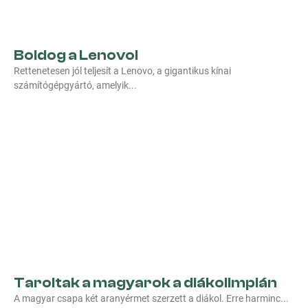
Boldog a Lenovo!
Rettenetesen jól teljesít a Lenovo, a gigantikus kínai
számítógépgyártó, amelyik
Taroltak a magyarok a diákolimpián
A magyar csapa két aranyérmet szerzett a diákol. Erre harminc