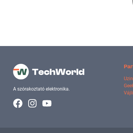
Par
Uzi
Geek
A szórakoztató elektronika.
Vájl