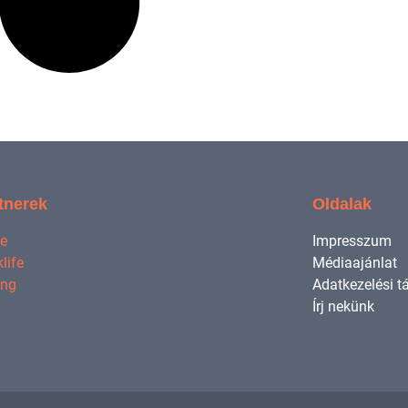
tnerek
Oldalak
ne
Impresszum
life
Médiaajánlat
ing
Adatkezelési t
Írj nekünk