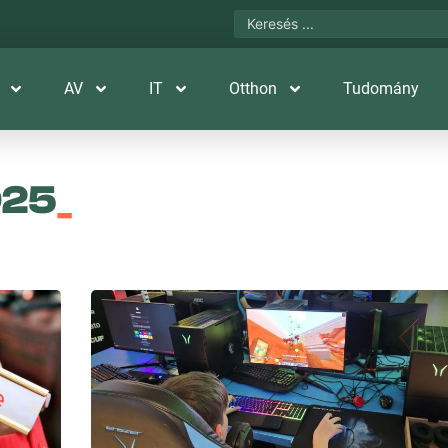
AV
IT
Otthon
Tudomány
025
_