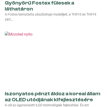
Gyönyörű Fostex fülesek a
láthatáron
A Fostex bemutatta zászlóshajó modelljeit, a TH910 és TH919
zárt,
Iszonyatos pénzt áldoz a koreai állam
az OLED utódjának kifejlesztésére
A cél az úgynevezett iLED technológiák fejlesztése. És ezt