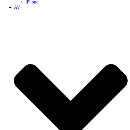
iPhone
AV