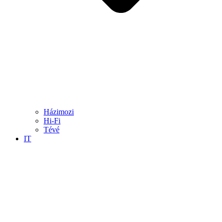
Házimozi
Hi-Fi
Tévé
IT