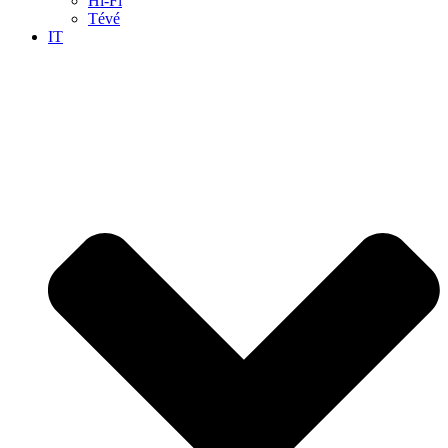
Hi-Fi
Tévé
IT