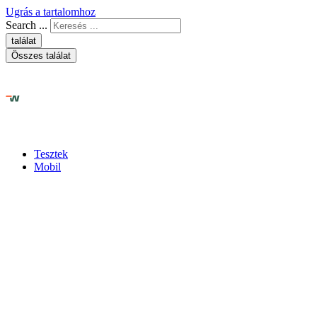
Ugrás a tartalomhoz
Search ...
találat
Összes találat
Tesztek
Mobil