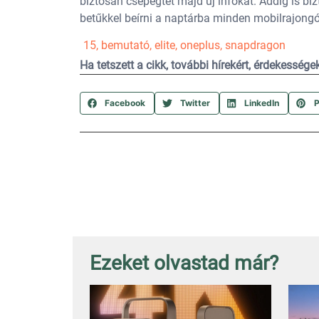
biztosan csepegtet majd új infókat. Addig is bi
betűkkel beírni a naptárba minden mobilrajong
15
,
bemutató
,
elite
,
oneplus
,
snapdragon
Ha tetszett a cikk, további hírekért, érdekesség
Facebook
Twitter
LinkedIn
P
Ezeket olvastad már?