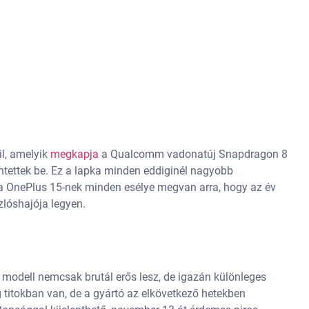
il, amelyik
megkapja
a Qualcomm vadonatúj Snapdragon 8
lentettek be. Ez a lapka minden eddiginél nagyobb
y a OnePlus 15-nek minden esélye megvan arra, hogy az év
lóshajója legyen.
” modell nemcsak brutál erős lesz, de igazán különleges
 titokban van, de a gyártó az elkövetkező hetekben