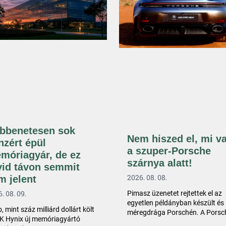
bbenetesen sok
Nem hiszed el, mi v
nzért épül
a szuper-Porsche
móriagyár, de ez
szárnya alatt!
vid távon semmit
2026. 08. 08.
m jelent
. 08. 09.
Pimasz üzenetet rejtettek el az
egyetlen példányban készült és
, mint száz milliárd dollárt költ
méregdrága Porschén. A Porsc
K Hynix új memóriagyártó