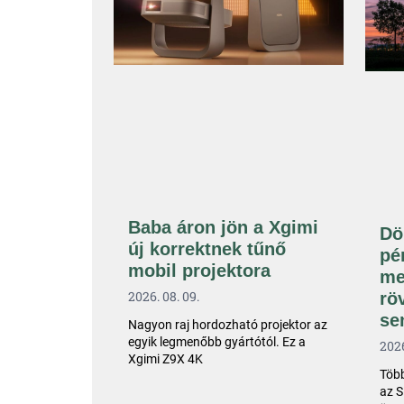
Baba áron jön a Xgimi
Dö
új korrektnek tűnő
pé
mobil projektora
me
2026. 08. 09.
rö
se
Nagyon raj hordozható projektor az
egyik legmenőbb gyártótól. Ez a
2026
Xgimi Z9X 4K
Több
az S