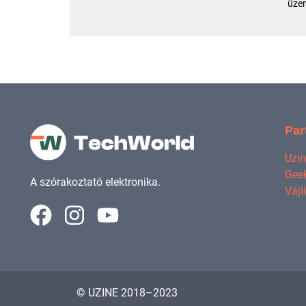
üzem
Par
Uzi
Geek
A szórakoztató elektronika.
Vájl
© UZINE 2018–2023