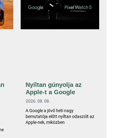
an
Nyíltan gúnyolja az
Apple-t a Google
2026. 08. 08.
A Google a jövő heti nagy
bemutatója előtt nyíltan odaszólt az
Apple-nek, miközben
he