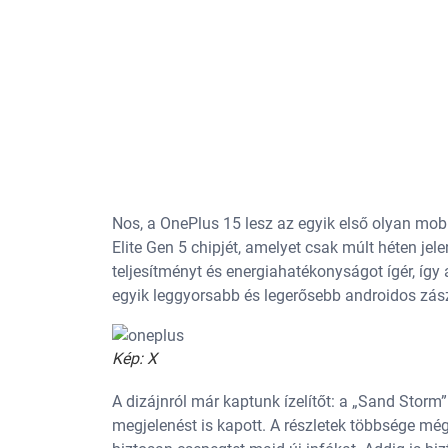
Nos, a OnePlus 15 lesz az egyik első olyan mob
Elite Gen 5 chipjét, amelyet csak múlt héten je
teljesítményt és energiahatékonyságot ígér, íg
egyik leggyorsabb és legerősebb androidos zász
Kép: X
A dizájnról már kaptunk ízelítőt: a „Sand Storm
megjelenést is kapott. A részletek többsége még