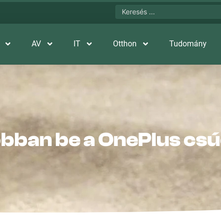
AV
IT
Otthon
Tudomány
ban be a OnePlus csú