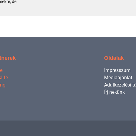
ekre, de
tnerek
Oldalak
ne
Impresszum
life
Médiaajánlat
ing
Adatkezelési t
Írj nekünk