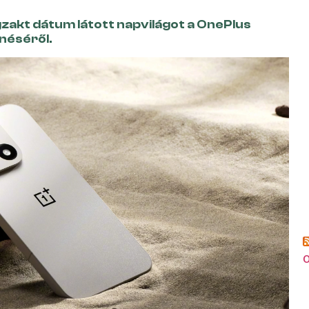
zakt dátum látott napvilágot a OnePlus
néséről.
o