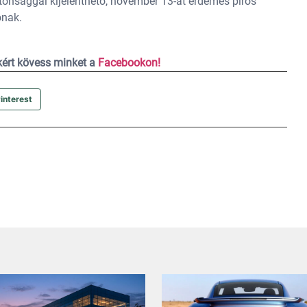
ztonsággal kijelenthető, november 13-át érdemes piros
ónak.
ekért kövess minket a
Facebookon!
interest