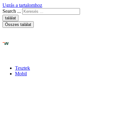
Ugrás a tartalomhoz
Search ...
találat
Összes találat
Tesztek
Mobil