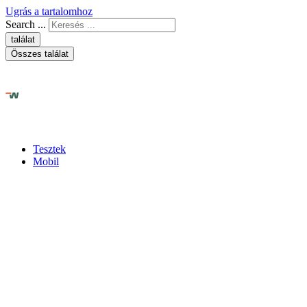
Ugrás a tartalomhoz
Search ...
találat
Összes találat
Tesztek
Mobil