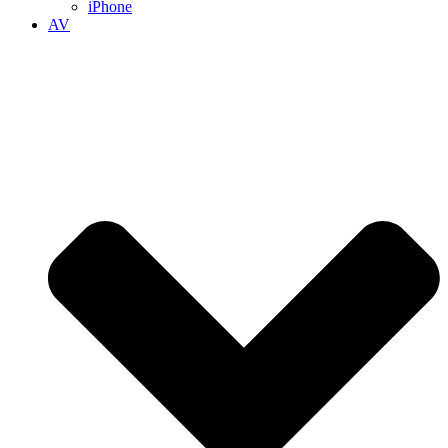
iPhone
AV