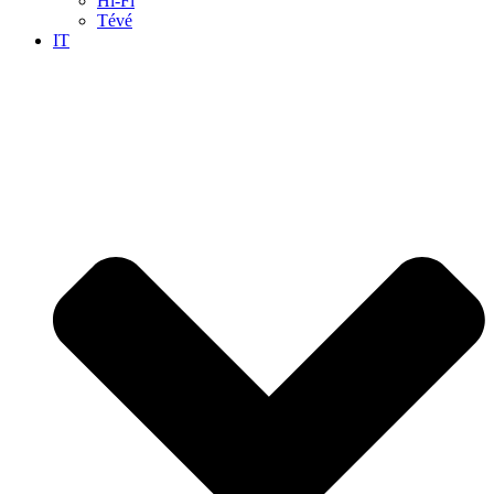
Hi-Fi
Tévé
IT