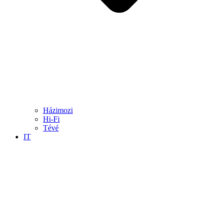
Házimozi
Hi-Fi
Tévé
IT