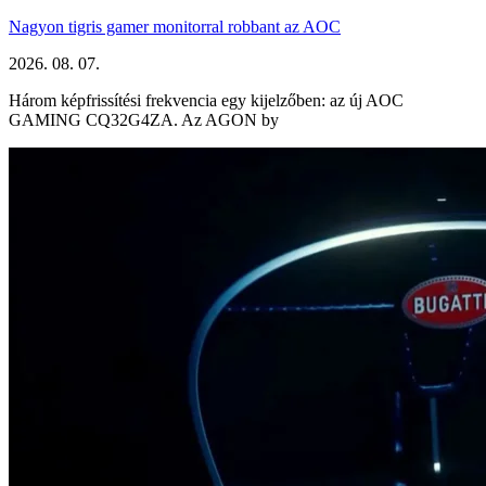
Nagyon tigris gamer monitorral robbant az AOC
2026. 08. 07.
Három képfrissítési frekvencia egy kijelzőben: az új AOC
GAMING CQ32G4ZA. Az AGON by