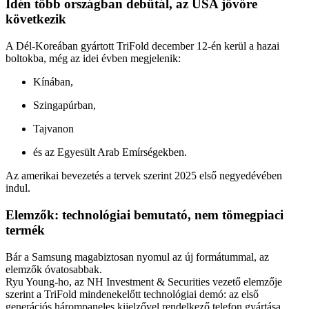
Idén több országban debütál, az USA jövőre
következik
A Dél-Koreában gyártott TriFold december 12-én kerül a hazai
boltokba, még az idei évben megjelenik:
Kínában,
Szingapúrban,
Tajvanon
és az Egyesült Arab Emírségekben.
Az amerikai bevezetés a tervek szerint 2025 első negyedévében
indul.
Elemzők: technológiai bemutató, nem tömegpiaci
termék
Bár a Samsung magabiztosan nyomul az új formátummal, az
elemzők óvatosabbak.
Ryu Young-ho, az NH Investment & Securities vezető elemzője
szerint a TriFold mindenekelőtt technológiai demó: az első
generációs hárompaneles kijelzővel rendelkező telefon gyártása