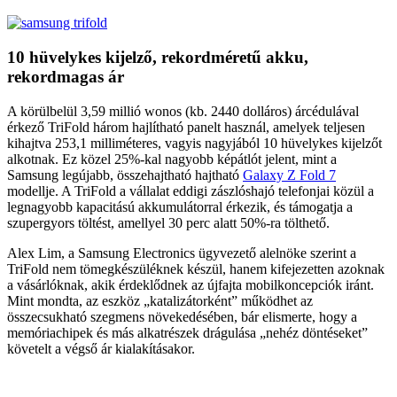
10 hüvelykes kijelző, rekordméretű akku,
rekordmagas ár
A körülbelül 3,59 millió wonos (kb. 2440 dolláros) árcédulával
érkező TriFold három hajlítható panelt használ, amelyek teljesen
kihajtva 253,1 milliméteres, vagyis nagyjából 10 hüvelykes kijelzőt
alkotnak. Ez közel 25%-kal nagyobb képátlót jelent, mint a
Samsung legújabb, összehajtható hajtható
Galaxy Z Fold 7
modellje. A TriFold a vállalat eddigi zászlóshajó telefonjai közül a
legnagyobb kapacitású akkumulátorral érkezik, és támogatja a
szupergyors töltést, amellyel 30 perc alatt 50%-ra tölthető.
Alex Lim, a Samsung Electronics ügyvezető alelnöke szerint a
TriFold nem tömegkészüléknek készül, hanem kifejezetten azoknak
a vásárlóknak, akik érdeklődnek az újfajta mobilkoncepciók iránt.
Mint mondta, az eszköz „katalizátorként” működhet az
összecsukható szegmens növekedésében, bár elismerte, hogy a
memóriachipek és más alkatrészek drágulása „nehéz döntéseket”
követelt a végső ár kialakításakor.