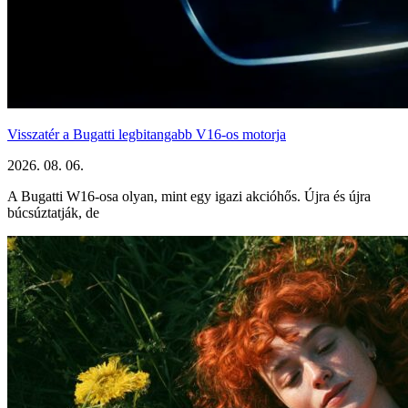
Visszatér a Bugatti legbitangabb V16-os motorja
2026. 08. 06.
A Bugatti W16-osa olyan, mint egy igazi akcióhős. Újra és újra
búcsúztatják, de