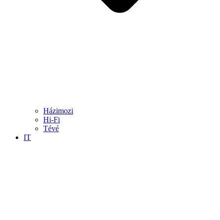
Házimozi
Hi-Fi
Tévé
IT