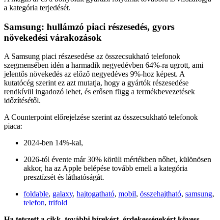
a kategória terjedését.
Samsung: hullámzó piaci részesedés, gyors
növekedési várakozások
A Samsung piaci részesedése az összecsukható telefonok
szegmensében idén a harmadik negyedévben 64%-ra ugrott, ami
jelentős növekedés az előző negyedéves 9%-hoz képest. A
kutatócég szerint ez azt mutatja, hogy a gyártók részesedése
rendkívül ingadozó lehet, és erősen függ a termékbevezetések
időzítésétől.
A Counterpoint előrejelzése szerint az összecsukható telefonok
piaca:
2024-ben 14%-kal,
2026-tól évente már 30% körüli mértékben nőhet, különösen
akkor, ha az Apple belépése tovább emeli a kategória
presztízsét és láthatóságát.
foldable
,
galaxy
,
hajtogatható
,
mobil
,
összehajtható
,
samsung
,
telefon
,
trifold
Ha tetszett a cikk, további hírekért, érdekességekért kövess