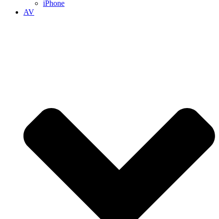
iPhone
AV