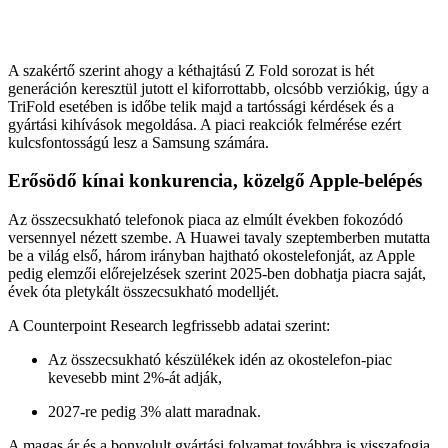
A szakértő szerint ahogy a kéthajtású Z Fold sorozat is hét
generáción keresztül jutott el kiforrottabb, olcsóbb verziókig, úgy a
TriFold esetében is időbe telik majd a tartóssági kérdések és a
gyártási kihívások megoldása. A piaci reakciók felmérése ezért
kulcsfontosságú lesz a Samsung számára.
Erősödő kínai konkurencia, közelgő Apple-belépés
Az összecsukható telefonok piaca az elmúlt években fokozódó
versennyel nézett szembe. A Huawei tavaly szeptemberben mutatta
be a világ első, három irányban hajtható okostelefonját, az Apple
pedig elemzői előrejelzések szerint 2025-ben dobhatja piacra saját,
évek óta pletykált összecsukható modelljét.
A Counterpoint Research legfrissebb adatai szerint:
Az összecsukható készülékek idén az okostelefon-piac
kevesebb mint 2%-át adják,
2027-re pedig 3% alatt maradnak.
A magas ár és a bonyolult gyártási folyamat továbbra is visszafogja