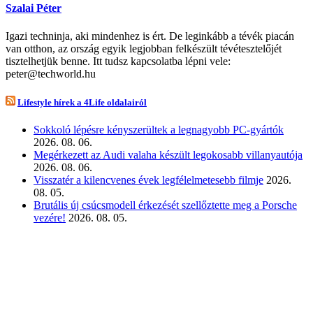
Szalai Péter
Igazi techninja, aki mindenhez is ért. De leginkább a tévék piacán
van otthon, az ország egyik legjobban felkészült tévétesztelőjét
tisztelhetjük benne. Itt tudsz kapcsolatba lépni vele:
peter@techworld.hu
Lifestyle hírek a 4Life oldalairól
Sokkoló lépésre kényszerültek a legnagyobb PC-gyártók
2026. 08. 06.
Megérkezett az Audi valaha készült legokosabb villanyautója
2026. 08. 06.
Visszatér a kilencvenes évek legfélelmetesebb filmje
2026.
08. 05.
Brutális új csúcsmodell érkezését szellőztette meg a Porsche
vezére!
2026. 08. 05.