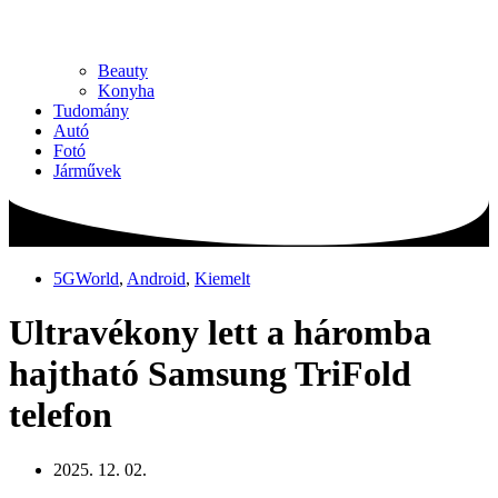
Beauty
Konyha
Tudomány
Autó
Fotó
Járművek
5GWorld
,
Android
,
Kiemelt
Ultravékony lett a háromba
hajtható Samsung TriFold
telefon
2025. 12. 02.