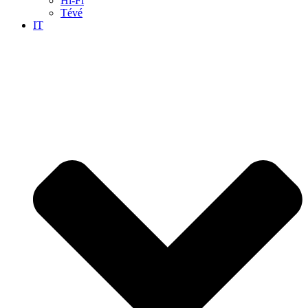
Hi-Fi
Tévé
IT