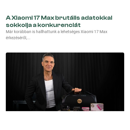
A Xiaomi 17 Max brutális adatokkal
sokkolja a konkurenciát
Már korábban is hallhattunk a lehetséges Xiaomi 17 Max
érkezéséről,