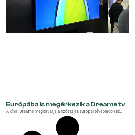
Európába is megérkezik a Dreame tv
A kínai Dreame megkavarja a szószt az európai tévépiacon is: