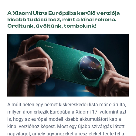
A Xiaomi Ultra Európába kerülő verziója
kisebb tudású lesz, mint a kínai rokona.
Ordítunk, üvöltünk, tombolunk!
A múlt héten egy német kiskereskedői lista már elárulta,
milyen áron érkezik Európába a Xiaomi 17, valamint azt
is, hogy az európai modell kisebb akkumulátort kap a
kínai verzióhoz képest. Most egy újabb szivárgás látott
napvilágot, amely ugyanezeket a részleteket fedte fel a