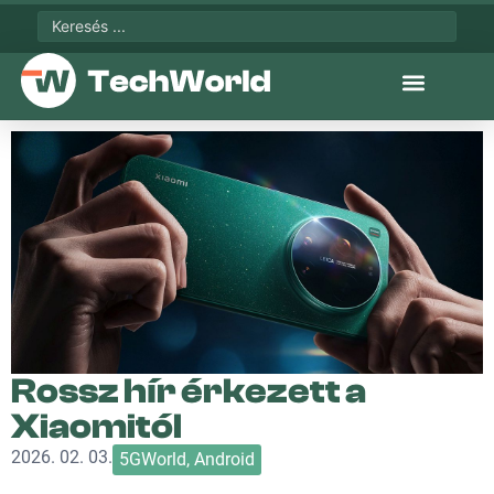
Rossz hír érkezett a
Xiaomitól
2026. 02. 03.
5GWorld
,
Android